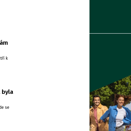
nám
tří k
 byla
de se