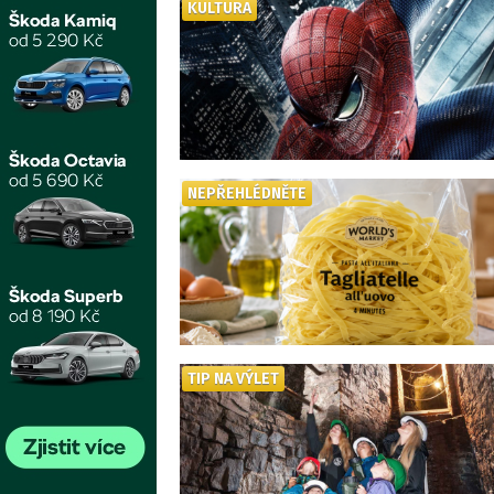
KULTURA
NEPŘEHLÉDNĚTE
TIP NA VÝLET