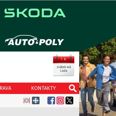
7. 8.
svátek má
Lada
RAVA
KONTAKTY