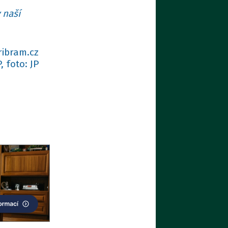
 naší
ribram.cz
, foto: JP