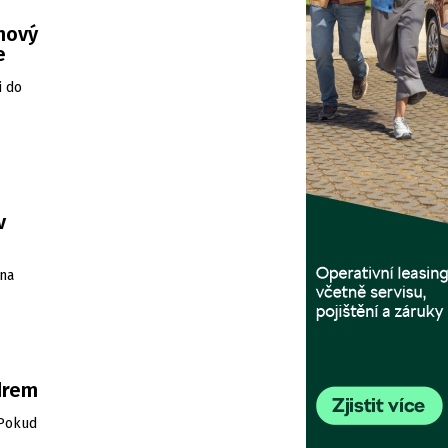
 nový
e
i do
v
 na
drem
 Pokud