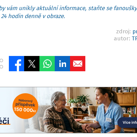
y vám unikly aktuální informace, staňte se fanoušky
24 hodin denně v obraze.
zdroj:
p
autor:
TP