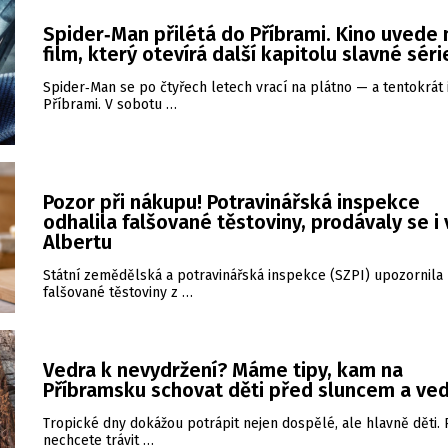
Spider‑Man přilétá do Příbrami. Kino uvede
film, který otevírá další kapitolu slavné séri
Spider‑Man se po čtyřech letech vrací na plátno — a tentokrát 
Příbrami. V sobotu …
Pozor při nákupu! Potravinářská inspekce
odhalila falšované těstoviny, prodávaly se i 
Albertu
Státní zemědělská a potravinářská inspekce (SZPI) upozornila
falšované těstoviny z …
Vedra k nevydržení? Máme tipy, kam na
Příbramsku schovat děti před sluncem a ve
Tropické dny dokážou potrápit nejen dospělé, ale hlavně děti.
nechcete trávit …