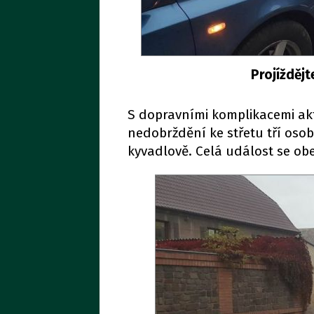
Projížděj
S dopravními komplikacemi aktu
nedobrždění ke střetu tří osob
kyvadlově. Celá událost se obe