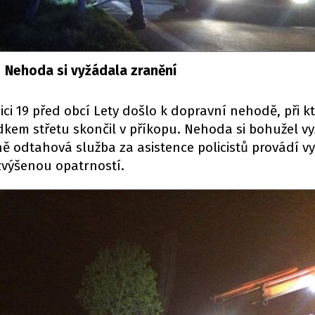
Nehoda si vyžádala zranění
ici 19 před obcí Lety došlo k dopravní nehodě, při k
edkem střetu skončil v příkopu. Nehoda si bohužel v
ě odtahová služba za asistence policistů provádí v
 zvýšenou opatrností.