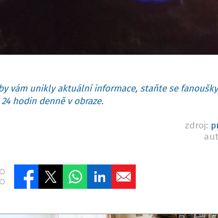
y vám unikly aktuální informace, staňte se fanoušky
24 hodin denně v obraze.
zdroj:
p
au