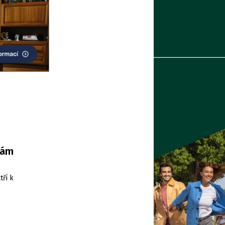
nám
tří k