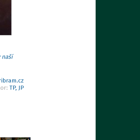
 naší
ribram.cz
tor:
TP, JP