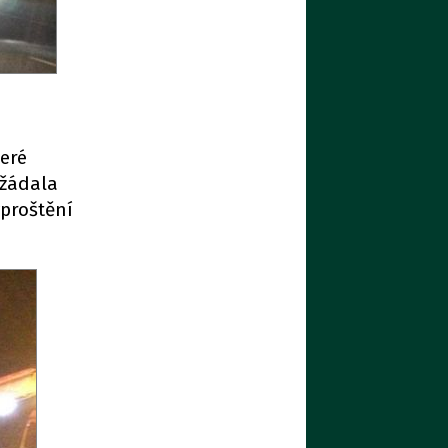
teré
yžádala
yproštění