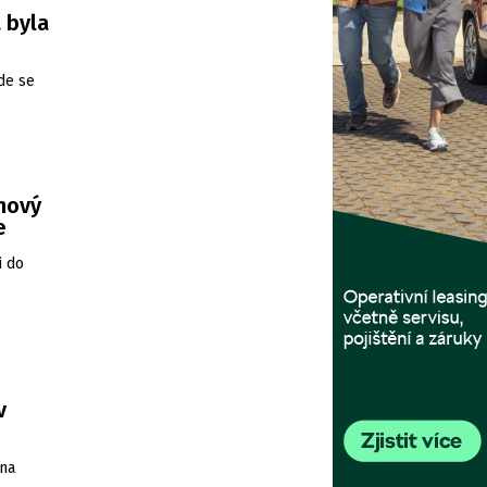
 byla
de se
 nový
e
i do
v
 na