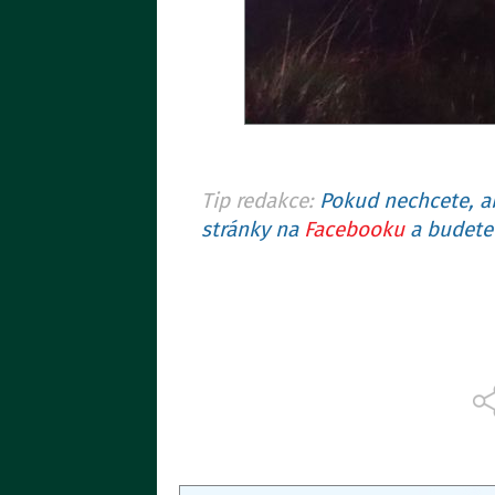
Tip redakce:
Pokud nechcete, ab
stránky na
Facebooku
a budete 