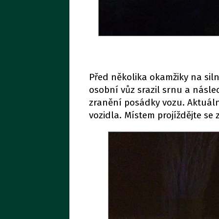
Před několika okamžiky na siln
osobní vůz srazil srnu a násl
zranění posádky vozu. Aktuáln
vozidla. Místem projíždějte se