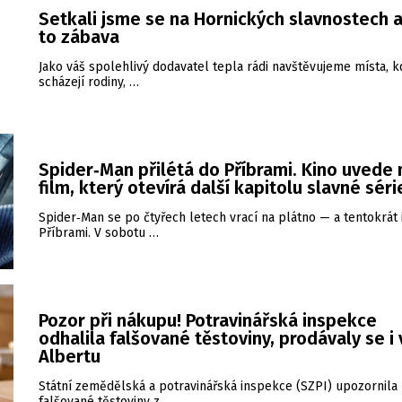
Setkali jsme se na Hornických slavnostech a
to zábava
Jako váš spolehlivý dodavatel tepla rádi navštěvujeme místa, k
scházejí rodiny, …
Spider‑Man přilétá do Příbrami. Kino uvede
film, který otevírá další kapitolu slavné séri
Spider‑Man se po čtyřech letech vrací na plátno — a tentokrát 
Příbrami. V sobotu …
Pozor při nákupu! Potravinářská inspekce
odhalila falšované těstoviny, prodávaly se i 
Albertu
Státní zemědělská a potravinářská inspekce (SZPI) upozornila
falšované těstoviny z …