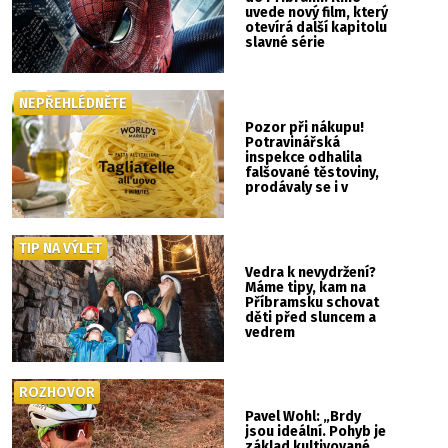
uvede nový film, který
otevírá další kapitolu
slavné série
NEPŘEHLÉDNĚTE
Pozor při nákupu!
Potravinářská
inspekce odhalila
falšované těstoviny,
prodávaly se i v
Albertu
TIP NA VÝLET
Vedra k nevydržení?
Máme tipy, kam na
Příbramsku schovat
děti před sluncem a
vedrem
ROZHOVOR
Pavel Wohl: „Brdy
jsou ideální. Pohyb je
základ kultivované