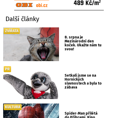
Další články
ZVÍŘATA
8. srpna je
Mezinárodní den
koček. Ukažte nám tu
svou!
PR
Setkali jsme se na
Hornických
slavnostech a byla to
zábava
KULTURA
Spider‑Man přilétá
do Příbrami. Kino