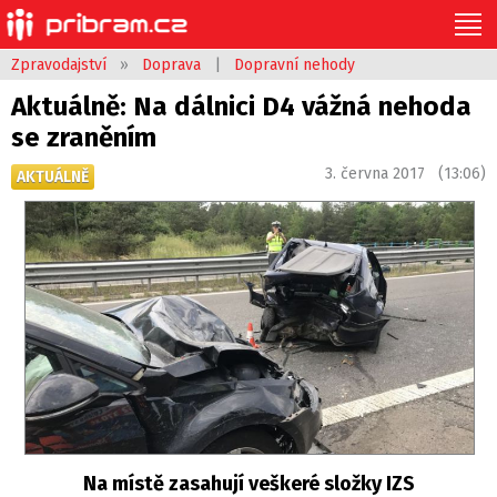
Zpravodajství
»
Doprava
|
Dopravní nehody
Aktuálně: Na dálnici D4 vážná nehoda
se zraněním
3. června 2017 (13:06)
AKTUÁLNĚ
Na místě zasahují veškeré složky IZS