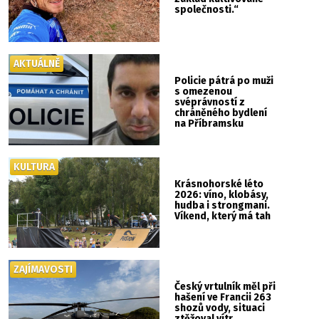
společnosti.“
AKTUÁLNĚ
Policie pátrá po muži
s omezenou
svéprávností z
chráněného bydlení
na Příbramsku
KULTURA
Krásnohorské léto
2026: víno, klobásy,
hudba i strongmani.
Víkend, který má tah
ZAJÍMAVOSTI
Český vrtulník měl při
hašení ve Francii 263
shozů vody, situaci
ztěžoval vítr