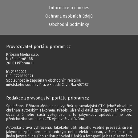
Informace o cookies
Ochrana osobních údajů
Obchodní podmínky
Provozovatel portálu pribram.cz
Příbram Média s.r.o.
Na Flusárně 168
261 01 Příbram III
IČ: 21829021
DIČ: CZ21829021
Společnost je zapsána v obchodním rejstříku
městského soudu v Praze - oddíl C, vložka 407087.
Redakce zpravodajství portálu pribram.cz
Společnost Příbram Média s.r.o. využívá zpravodajství ČTK, jehož obsah je
chráněn autorským zákonem. Přepis, šíření či další zpřístupňování tohoto
obsahu či jeho části veřejnosti, a to jakýmkoliv způsobem, je bez
předchozího souhlasu ČTK výslovně zakázáno.
Autorská práva vyhrazena. Jakékoliv užití obsahu včetně převzetí, šíření
jakýmkoli způsobem, mechanickým nebo elektronickým, v českém nebo
jiném jazyce či dalšího zpřístupňování článků a fotografií je bez písemného