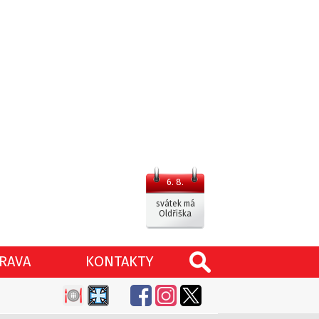
6. 8.
svátek má
Oldřiška
RAVA
KONTAKTY