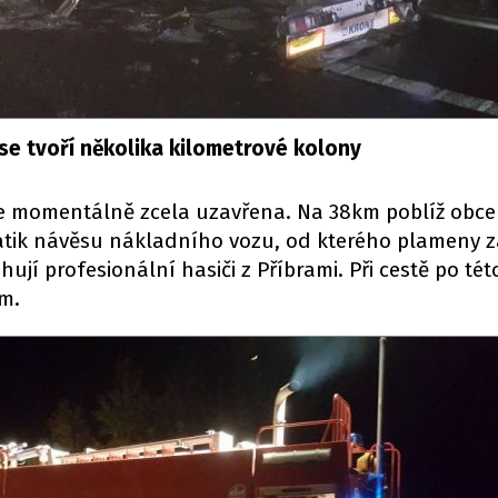
 se tvoří několika kilometrové kolony
je momentálně zcela uzavřena. Na 38km poblíž obc
tik návěsu nákladního vozu, od kterého plameny z
ují profesionální hasiči z Příbrami. Při cestě po tét
ím.