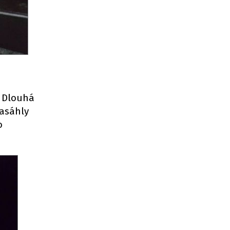
e Dlouhá
asáhly
o