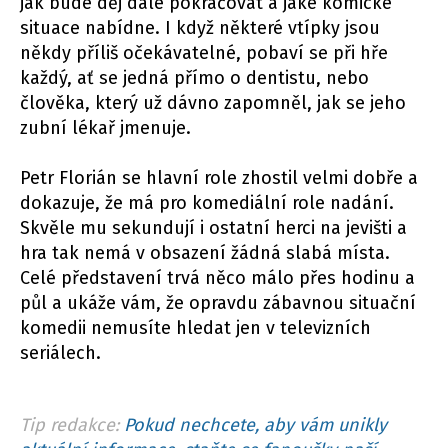
jak bude děj dále pokračovat a jaké komické
situace nabídne. I když některé vtípky jsou
někdy příliš očekávatelné, pobaví se při hře
každý, ať se jedná přímo o dentistu, nebo
člověka, který už dávno zapomněl, jak se jeho
zubní lékař jmenuje.
Petr Florián se hlavní role zhostil velmi dobře a
dokazuje, že má pro komediální role nadání.
Skvěle mu sekundují i ostatní herci na jevišti a
hra tak nemá v obsazení žádná slabá místa.
Celé představení trvá něco málo přes hodinu a
půl a ukáže vám, že opravdu zábavnou situační
komedii nemusíte hledat jen v televizních
seriálech.
Tip redakce:
Pokud nechcete, aby vám unikly