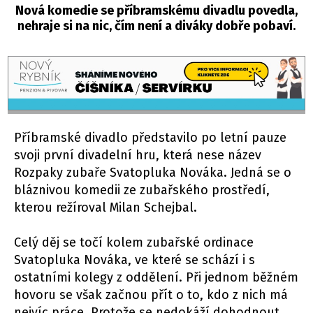
Nová komedie se příbramskému divadlu povedla,
nehraje si na nic, čím není a diváky dobře pobaví.
Příbramské divadlo představilo po letní pauze
svoji první divadelní hru, která nese název
Rozpaky zubaře Svatopluka Nováka. Jedná se o
bláznivou komedii ze zubařského prostředí,
kterou režíroval Milan Schejbal.
Celý děj se točí kolem zubařské ordinace
Svatopluka Nováka, ve které se schází i s
ostatními kolegy z oddělení. Při jednom běžném
hovoru se však začnou přít o to, kdo z nich má
nejvíc práce. Protože se nedokáží dohodnout,