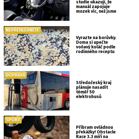
studie ukazují, že
manuál zapojuje
mozek víc, než jsme
si mysleli
NEPŘEHLÉDNĚTE
Vyrazte na borůvky.
Doma si upečte
voňavý koláč podle
rodinného receptu
DOPRAVA
Středočeský kraj
plánuje nasadit
téměř 50
elektrobusů
SPORT
Příbram ovládnou
překážky! Obstacle
Race 3.3 míří na