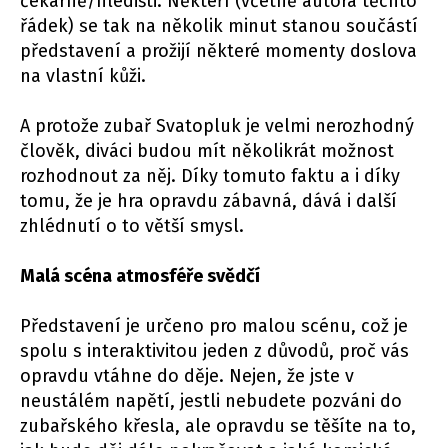
čekárně/hledišti. Někteří (včetně autora těchto
řádek) se tak na několik minut stanou součástí
představení a prožijí některé momenty doslova
na vlastní kůži.
A protože zubař Svatopluk je velmi nerozhodný
člověk, diváci budou mít několikrát možnost
rozhodnout za něj. Díky tomuto faktu a i díky
tomu, že je hra opravdu zábavná, dává i další
zhlédnutí o to větší smysl.
Malá scéna atmosféře svědčí
Představení je určeno pro malou scénu, což je
spolu s interaktivitou jeden z důvodů, proč vás
opravdu vtáhne do děje. Nejen, že jste v
neustálém napětí, jestli nebudete pozváni do
zubařského křesla, ale opravdu se těšíte na to,