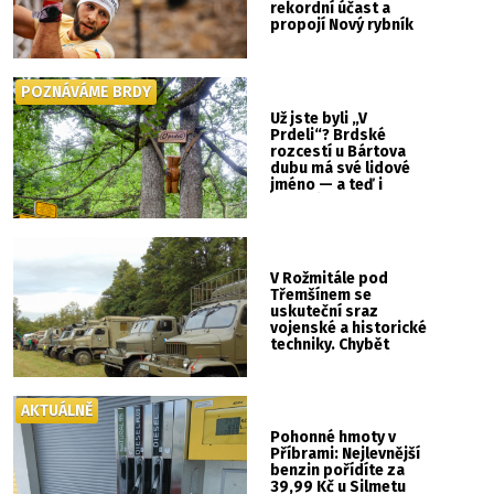
rekordní účast a
propojí Nový rybník
se Svatou Horou
POZNÁVÁME BRDY
Už jste byli „V
Prdeli“? Brdské
rozcestí u Bártova
dubu má své lidové
jméno — a teď i
vlastní cedulku
V Rožmitále pod
Třemšínem se
uskuteční sraz
vojenské a historické
techniky. Chybět
nebude kaskadérská
show ani hudba
AKTUÁLNĚ
Pohonné hmoty v
Příbrami: Nejlevnější
benzin pořídíte za
39,99 Kč u Silmetu