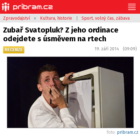
Zpravodajství
»
Kultura, historie
|
Sport, volný čas, zábava
Zubař Svatopluk? Z jeho ordinace
odejdete s úsměvem na rtech
19. září 2014 (09:09)
RECENZE
foto:
pribram.cz