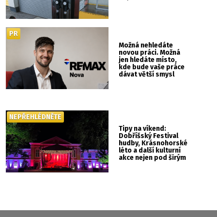
PR
Možná nehledáte
novou práci. Možná
jen hledáte místo,
kde bude vaše práce
dávat větší smysl
NEPŘEHLÉDNĚTE
Tipy na víkend:
Dobříšský Festival
hudby, Krásnohorské
léto a další kulturní
akce nejen pod širým
nebem