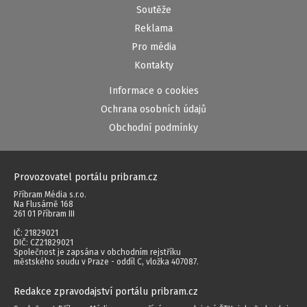
Soutěže
Reklama
Pro média
Kontakty
Informace o cookies
Ochrana osobních údajů
Obchodní podmínky
Provozovatel portálu pribram.cz
Příbram Média s.r.o.
Na Flusárně 168
261 01 Příbram III
IČ: 21829021
DIČ: CZ21829021
Společnost je zapsána v obchodním rejstříku
městského soudu v Praze - oddíl C, vložka 407087.
Redakce zpravodajství portálu pribram.cz