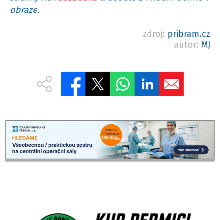
obraze.
zdroj:
pribram.cz
autor:
MJ