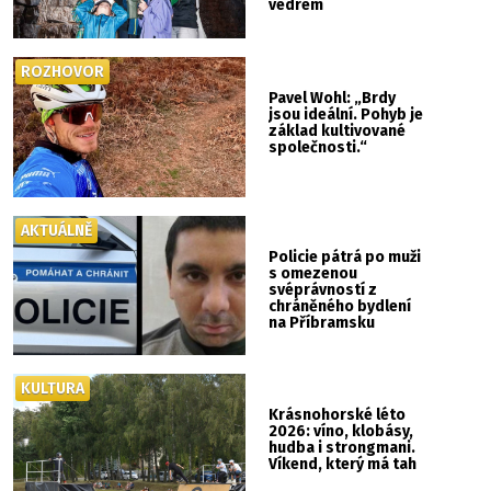
vedrem
ROZHOVOR
Pavel Wohl: „Brdy
jsou ideální. Pohyb je
základ kultivované
společnosti.“
AKTUÁLNĚ
Policie pátrá po muži
s omezenou
svéprávností z
chráněného bydlení
na Příbramsku
KULTURA
Krásnohorské léto
2026: víno, klobásy,
hudba i strongmani.
Víkend, který má tah