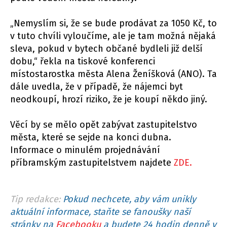
„Nemyslím si, že se bude prodávat za 1050 Kč, to
v tuto chvíli vyloučíme, ale je tam možná nějaká
sleva, pokud v bytech občané bydleli již delší
dobu,“ řekla na tiskové konferenci
místostarostka města Alena Ženíšková (ANO). Ta
dále uvedla, že v případě, že nájemci byt
neodkoupí, hrozí riziko, že je koupí někdo jiný.
Věcí by se mělo opět zabývat zastupitelstvo
města, které se sejde na konci dubna.
Informace o minulém projednávání
příbramským zastupitelstvem najdete
ZDE.
Tip redakce:
Pokud nechcete, aby vám unikly
aktuální informace, staňte se fanoušky naší
stránky na
Facebooku
a budete 24 hodin denně v