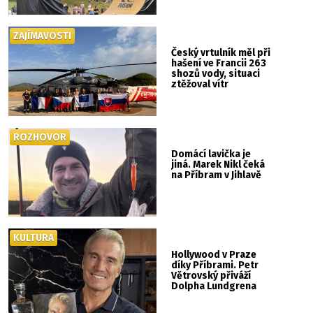
ZAJÍMAVOSTI
Český vrtulník měl při
hašení ve Francii 263
shozů vody, situaci
ztěžoval vítr
ROZHOVOR
Domácí lavička je
jiná. Marek Nikl čeká
na Příbram v Jihlavě
KULTURA
Hollywood v Praze
díky Příbrami. Petr
Větrovský přiváží
Dolpha Lundgrena