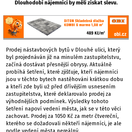
Dlouhodobí nájemníci by měli získat slevu.
Prodej nástavbových bytů v Dlouhé ulici, který
byl projednáván již na minulém zastupitelstvu,
začíná dostávat přesnější obrysy. Aktuálně
probíhá šetření, které zjišťuje, kteří nájemníci
jsou v těchto bytech nastěhováni krátkou dobu
a kteří zde byli už před dřívějším usnesením
zastupitelstva, které deklarovalo prodej za
výhodnějších podmínek. Výsledky tohoto
šetření napoví vedení města, jak se v této věci
zachovat. Prodej za 1050 Kč za metr čtvereční,
kterého se dožadovali někteří nájemníci, je ale
podle vedení města nereálný.