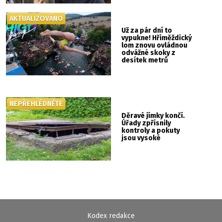
AKTUALIZOVÁNO
Už za pár dní to
vypukne! Hřiměždický
lom znovu ovládnou
odvážné skoky z
desítek metrů
NEPŘEHLÉDNĚTE
Děravé jímky končí.
Úřady zpřísnily
kontroly a pokuty
jsou vysoké
Kodex redakce