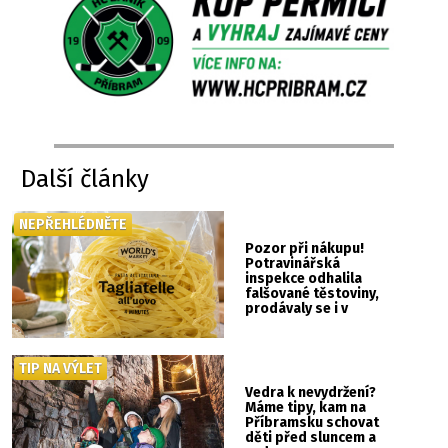
Další články
NEPŘEHLÉDNĚTE
Pozor při nákupu!
Potravinářská
inspekce odhalila
falšované těstoviny,
prodávaly se i v
Albertu
TIP NA VÝLET
Vedra k nevydržení?
Máme tipy, kam na
Příbramsku schovat
děti před sluncem a