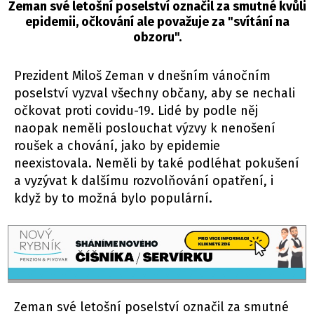
Zeman své letošní poselství označil za smutné kvůli
epidemii, očkování ale považuje za "svítání na
obzoru".
Prezident Miloš Zeman v dnešním vánočním
poselství vyzval všechny občany, aby se nechali
očkovat proti covidu-19. Lidé by podle něj
naopak neměli poslouchat výzvy k nenošení
roušek a chování, jako by epidemie
neexistovala. Neměli by také podléhat pokušení
a vyzývat k dalšímu rozvolňování opatření, i
když by to možná bylo populární.
Zeman své letošní poselství označil za smutné