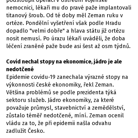
nemocnici, lékaři mu do pravé paže implantovali
titanový šroub. Od té doby měl Zeman ruku v
ortéze. Pondělní vyšetření však podle Hradu
dopadlo "velmi dobře" a hlava státu již ortézu
nosit nemusí. Po úrazu lékaři uváděli, že doba
léčení zraněné paže bude asi šest až osm týdnů.
Covid nechal stopy na ekonomice, jádro je ale
nedotčené
Epidemie covidu-19 zanechala výrazné stopy na
výkonnosti české ekonomiky, řekl Zeman.
Většina problémů se podle prezidenta týká
sektoru služeb. Jádro ekonomiky, za které
považuje průmysl, stavebnictví a zemědělství,
zůstalo téměř nedotčené, míní. Zeman ocenil
vládu za to, že při epidemii našla odvahu
zadlužit Česko.