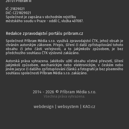
261 01 Příbram III
IČ: 21829021
DIČ: CZ21829021
Společnost je zapsána v obchodním rejstříku
městského soudu v Praze - oddíl C, vložka 407087.
Redakce zpravodajství portálu pribram.cz
Společnost Příbram Média s.r.o. využívá zpravodajství ČTK, jehož obsah je
chráněn autorským zákonem. Přepis, šíření či další zpřístupňování tohoto
obsahu či jeho části veřejnosti, a to jakýmkoliv způsobem, je bez
předchozího souhlasu ČTK výslovně zakázáno.
Autorská práva vyhrazena. Jakékoliv užití obsahu včetně převzetí, šíření
jakýmkoli způsobem, mechanickým nebo elektronickým, v českém nebo
jiném jazyce či dalšího zpřístupňování článků a fotografií je bez písemného
souhlasu společnosti Příbram Média s.r.o. zakázáno.
2014 - 2026 © Příbram Média s.r.o.
Všechna práva vyhrazena.
webdesign | websystem | KAO.cz