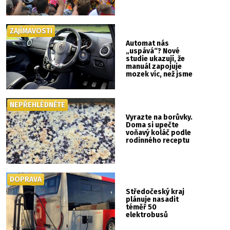
ZAJÍMAVOSTI
Automat nás
„uspává“? Nové
studie ukazují, že
manuál zapojuje
mozek víc, než jsme
si mysleli
NEPŘEHLÉDNĚTE
Vyrazte na borůvky.
Doma si upečte
voňavý koláč podle
rodinného receptu
DOPRAVA
Středočeský kraj
plánuje nasadit
téměř 50
elektrobusů