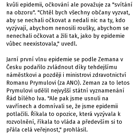
kvůli epidemii, očkování ale považuje za "svítání
na obzoru". "Chtěl bych všechny občany vyzvat,
aby se nechali očkovat a nedali nic na ty, kdo
vyzývají, abychom nenosili roušky, abychom se
nenechali očkovat a žili tak, jako by epidemie
vůbec neexistovala," uvedl.
Jarní první vlnu epidemie se podle Zemana v
Česku podařilo zvládnout díky tehdejšímu
náměstkovi a později i ministrovi zdravotnictví
Romanu Prymulovi (za ANO). Zeman za to letos
Prymulovi udělil nejvyšší státní vyznamenání
Řád bílého lva. "Ale pak jsme usnuli na
vavřínech a domnívali se, že jsme epidemii
potlačili. Říkala to opozice, která vyzývala k
rozvolnění, říkala to vláda a především si to
přála celá veřejnost," prohlásil.