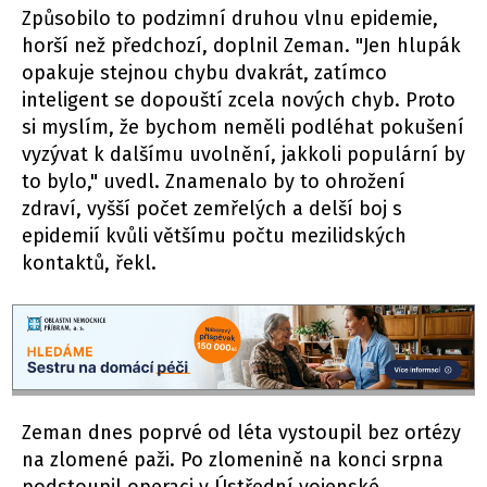
Způsobilo to podzimní druhou vlnu epidemie,
horší než předchozí, doplnil Zeman. "Jen hlupák
opakuje stejnou chybu dvakrát, zatímco
inteligent se dopouští zcela nových chyb. Proto
si myslím, že bychom neměli podléhat pokušení
vyzývat k dalšímu uvolnění, jakkoli populární by
to bylo," uvedl. Znamenalo by to ohrožení
zdraví, vyšší počet zemřelých a delší boj s
epidemií kvůli většímu počtu mezilidských
kontaktů, řekl.
Zeman dnes poprvé od léta vystoupil bez ortézy
na zlomené paži. Po zlomenině na konci srpna
podstoupil operaci v Ústřední vojenské