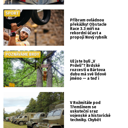
SPORT
Příbram ovládnou
překážky! Obstacle
Race 3.3 míří na
rekordní účast a
propojí Nový rybník
se Svatou Horou
POZNÁVÁME BRDY
Už jste byli „V
Prdeli“? Brdské
rozcestí u Bártova
dubu má své lidové
jméno — a teď i
vlastní cedulku
V Rožmitále pod
Třemšínem se
uskuteční sraz
vojenské a historické
techniky. Chybět
nebude kaskadérská