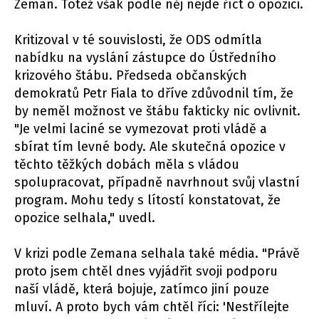
Zeman. Totéž však podle něj nejde říct o opozici.
Kritizoval v té souvislosti, že ODS odmítla
nabídku na vyslání zástupce do Ústředního
krizového štábu. Předseda občanských
demokratů Petr Fiala to dříve zdůvodnil tím, že
by neměl možnost ve štábu fakticky nic ovlivnit.
"Je velmi laciné se vymezovat proti vládě a
sbírat tím levné body. Ale skutečná opozice v
těchto těžkých dobách měla s vládou
spolupracovat, případně navrhnout svůj vlastní
program. Mohu tedy s lítostí konstatovat, že
opozice selhala," uvedl.
V krizi podle Zemana selhala také média. "Právě
proto jsem chtěl dnes vyjádřit svoji podporu
naší vládě, která bojuje, zatímco jiní pouze
mluví. A proto bych vám chtěl říci: 'Nestřílejte