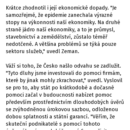
Krátce zhodnotil i její ekonomické dopady. "Je
samozřejmé, že epidemie zanechala výrazné
stopy na výkonnosti naší ekonomiky. Na druhé
straně jádro naší ekonomiky, a to je průmysl,
stavebnictví a zemědělství, zůstalo téměř
nedotčené. A většina problémů se týká pouze
sektoru služeb," uvedl Zeman.
Váží si toho, že Česko našlo odvahu se zadlužit.
"Tyto dluhy jsme investovali do pomoci firmám,
které by jinak mohly zkrachovat," uvedl. Vyslovil
se pro to, aby stát po krátkodobé a dočasné
pomoci začal v budoucnosti nabízet pomoc
především prostřednictvím dlouhodobých úvěrů
se zvýhodněnou úrokovou sazbou, odloženou
dobou splatnosti a státní garancí. "Věřím, že
skuteční podnikatelé s pomocí tohoto