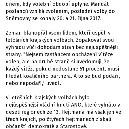
dnem, kdy volební období uplyne. Mandát
poslanců vzniká zvolením, poslední volby do
Sněmovny se konaly 20. a 21. října 2017.
Zeman blahopřál všem lidem, kteří uspěli v
letošních krajských volbách. Zopakoval svou
výhradu vůči dohodám stran bez nejúspěšnější
strany. "Nejsem zastáncem obcházení vítěze
voleb, ale na druhé straně si uvědomuji, že
každý vítěz, pokud nedostane 51 procent, musí
hledat koaličního partnera. A to se buď podaří,
nebo nepodaří," uvedl.
V letošních krajských volbách bylo
nejúspěšnější vládní hnutí ANO, které vyhrálo v
deseti regionech ze 13. Hejtmana má však jen ve
třech krajích, po čtyřech hejtmanech získali
občanští demokraté a Starostové.