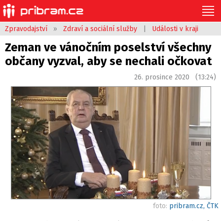
Zpravodajství
»
Zdraví a sociální služby
|
Události v kraji
Zeman ve vánočním poselství všechny
občany vyzval, aby se nechali očkovat
26. prosince 2020 (13:24)
foto:
pribram.cz, ČTK