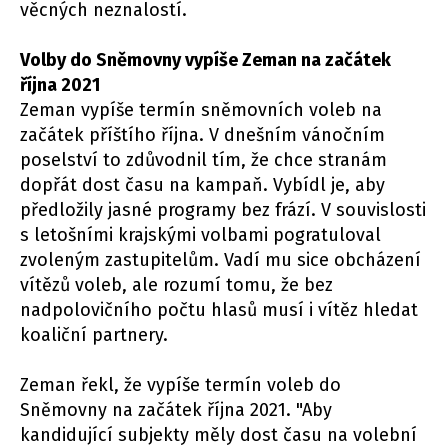
věcných neznalostí.
Volby do Sněmovny vypíše Zeman na začátek
října 2021
Zeman vypíše termín sněmovních voleb na
začátek příštího října. V dnešním vánočním
poselství to zdůvodnil tím, že chce stranám
dopřát dost času na kampaň. Vybídl je, aby
předložily jasné programy bez frází. V souvislosti
s letošními krajskými volbami pogratuloval
zvoleným zastupitelům. Vadí mu sice obcházení
vítězů voleb, ale rozumí tomu, že bez
nadpolovičního počtu hlasů musí i vítěz hledat
koaliční partnery.
Zeman řekl, že vypíše termín voleb do
Sněmovny na začátek října 2021. "Aby
kandidující subjekty měly dost času na volební