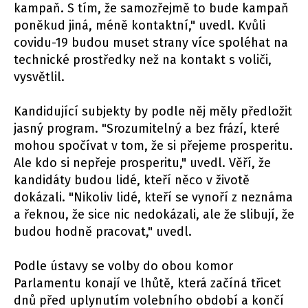
kampaň. S tím, že samozřejmě to bude kampaň
poněkud jiná, méně kontaktní," uvedl. Kvůli
covidu-19 budou muset strany více spoléhat na
technické prostředky než na kontakt s voliči,
vysvětlil.
Kandidující subjekty by podle něj měly předložit
jasný program. "Srozumitelný a bez frází, které
mohou spočívat v tom, že si přejeme prosperitu.
Ale kdo si nepřeje prosperitu," uvedl. Věří, že
kandidáty budou lidé, kteří něco v životě
dokázali. "Nikoliv lidé, kteří se vynoří z neznáma
a řeknou, že sice nic nedokázali, ale že slibují, že
budou hodně pracovat," uvedl.
Podle ústavy se volby do obou komor
Parlamentu konají ve lhůtě, která začíná třicet
dnů před uplynutím volebního období a končí