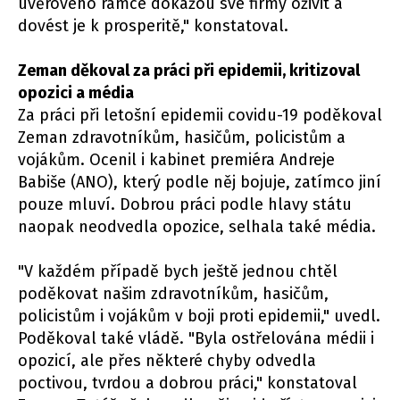
úvěrového rámce dokážou své firmy oživit a
dovést je k prosperitě," konstatoval.
Zeman děkoval za práci při epidemii, kritizoval
opozici a média
Za práci při letošní epidemii covidu-19 poděkoval
Zeman zdravotníkům, hasičům, policistům a
vojákům. Ocenil i kabinet premiéra Andreje
Babiše (ANO), který podle něj bojuje, zatímco jiní
pouze mluví. Dobrou práci podle hlavy státu
naopak neodvedla opozice, selhala také média.
"V každém případě bych ještě jednou chtěl
poděkovat našim zdravotníkům, hasičům,
policistům i vojákům v boji proti epidemii," uvedl.
Poděkoval také vládě. "Byla ostřelována médii i
opozicí, ale přes některé chyby odvedla
poctivou, tvrdou a dobrou práci," konstatoval