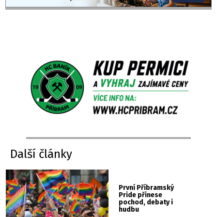
Další články
První Příbramský
Pride přinese
pochod, debaty i
hudbu