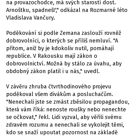
na provazochodce, má svých starostí dost.
Arnoštku, spadneš!'," odkázal na Rozmarné léto
Vladislava Vančury.
Poděkování si podle Zemana zaslouží rovněž
dobrovolníci, o kterých se příliš nemluví. "A
přitom, aniž by je kdokoliv nutil, pomáhají
republice. V Rakousku mají zákon o
dobrovolnictví. Možná by stálo za úvahu, aby
obdobný zákon platil i u nás," uvedl.
V závěru zhruba čtvrthodinového projevu
poděkoval všem divákům a posluchačům.
"Nenechali jste se zmást zběsilou propagandou,
která vám říká: nenoste roušky nebo nenechte
se očkovat," řekl. Lidi vyzval, aby věřili svému
zdravém rozumu a nenechali se vykolejit těmi,
kdo se snaží upoutat pozornost na základě