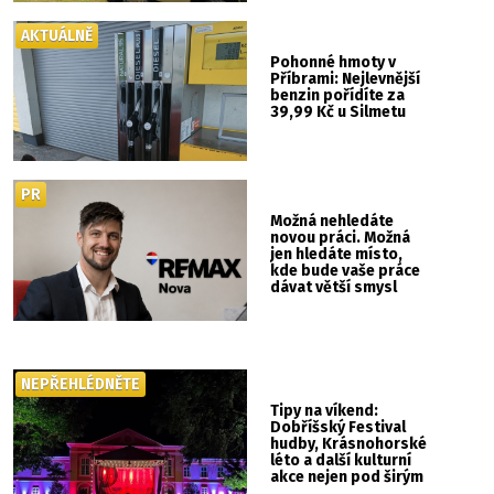
show ani hudba
AKTUÁLNĚ
Pohonné hmoty v
Příbrami: Nejlevnější
benzin pořídíte za
39,99 Kč u Silmetu
PR
Možná nehledáte
novou práci. Možná
jen hledáte místo,
kde bude vaše práce
dávat větší smysl
NEPŘEHLÉDNĚTE
Tipy na víkend:
Dobříšský Festival
hudby, Krásnohorské
léto a další kulturní
akce nejen pod širým
nebem