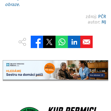
obraze.
zdroj:
PČR
autor:
MJ