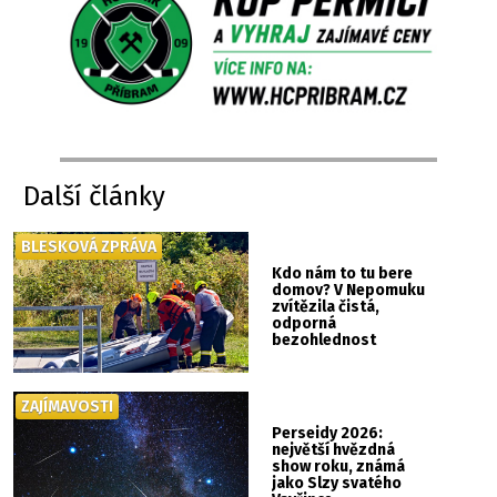
Další články
BLESKOVÁ ZPRÁVA
Kdo nám to tu bere
domov? V Nepomuku
zvítězila čistá,
odporná
bezohlednost
ZAJÍMAVOSTI
Perseidy 2026:
největší hvězdná
show roku, známá
jako Slzy svatého