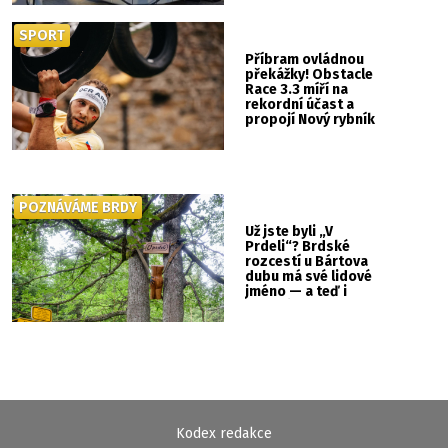
SPORT
Příbram ovládnou
překážky! Obstacle
Race 3.3 míří na
rekordní účast a
propojí Nový rybník
se Svatou Horou
POZNÁVÁME BRDY
Už jste byli „V
Prdeli“? Brdské
rozcestí u Bártova
dubu má své lidové
jméno — a teď i
vlastní cedulku
Kodex redakce