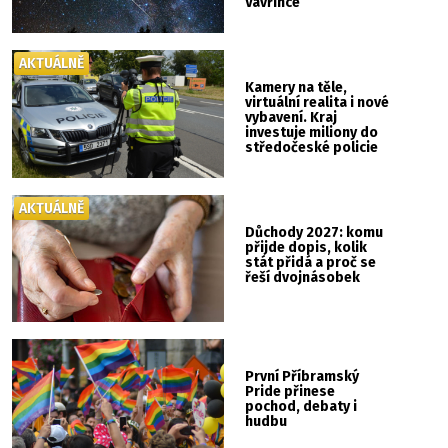
Vavřince
AKTUÁLNĚ
Kamery na těle,
virtuální realita i nové
vybavení. Kraj
investuje miliony do
středočeské policie
AKTUÁLNĚ
Důchody 2027: komu
přijde dopis, kolik
stát přidá a proč se
řeší dvojnásobek
První Příbramský
Pride přinese
pochod, debaty i
hudbu