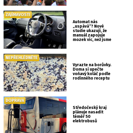
ZAJÍMAVOSTI
Automat nás
„uspává“? Nové
studie ukazují, že
manuál zapojuje
mozek víc, než jsme
si mysleli
NEPŘEHLÉDNĚTE
Vyrazte na borůvky.
Doma si upečte
voňavý koláč podle
rodinného receptu
DOPRAVA
Středočeský kraj
plánuje nasadit
téměř 50
elektrobusů