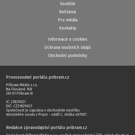
Soutěže
Reklama
Pro média
Kontakty
Informace o cookies
Ochrana osobních údajů
Obchodní podmínky
Provozovatel portálu pribram.cz
Příbram Média s.r.o.
Na Flusárně 168
261 01 Příbram III
IČ: 21829021
DIČ: CZ21829021
Společnost je zapsána v obchodním rejstříku
městského soudu v Praze - oddíl C, vložka 407087.
Redakce zpravodajství portálu pribram.cz