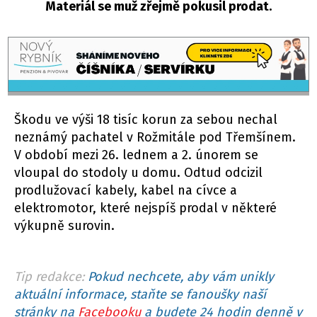
Materiál se muž zřejmě pokusil prodat.
Škodu ve výši 18 tisíc korun za sebou nechal
neznámý pachatel v Rožmitále pod Třemšínem.
V období mezi 26. lednem a 2. únorem se
vloupal do stodoly u domu. Odtud odcizil
prodlužovací kabely, kabel na cívce a
elektromotor, které nejspíš prodal v některé
výkupně surovin.
Tip redakce:
Pokud nechcete, aby vám unikly
aktuální informace, staňte se fanoušky naší
stránky na
Facebooku
a budete 24 hodin denně v