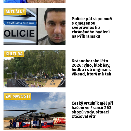
AKTUÁLNĚ
Policie pátrá po muži
s omezenou
svéprávností z
chráněného bydlení
na Příbramsku
KULTURA
Krásnohorské léto
2026: víno, klobásy,
hudba i strongmani.
Víkend, který má tah
ZAJÍMAVOSTI
Český vrtulník měl při
hašení ve Francii 263
shozů vody, situaci
ztěžoval vítr