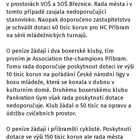
v prostorách VOŠ a SOŠ Březnice. Rada města i v
tomto případě zaujala nedoporučující
stanovisko. Naopak doporučeno zastupitelstvu
je schválit dotaci 40 tisíc korun pro HC Příbram
na sérii mládežnických turnajů.
O peníze žádají i dva boxerské kluby, tím
prvním je Association the-champions Příbram.
Tomu rada doporučuje poskytnout dotaci ve výši
10 tisíc korun na pořádání České národní ligy v
boxu mládeže, která se konala v dubnu v
kulturním domě. Druhému boxerskému klubu
Pankration Gym však rada poskytnutí dotace
nedoporučuje. Klub žádal o 50 tisíc na opravu a
údržbu cvičebních prostor.
O peníze žádají i příbramští cyklisté. Poskytnutí
dotace ve výši 150 tisíc korun ale rada města