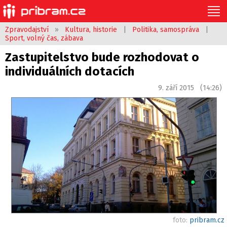
Zpravodajství
»
Kultura, historie
|
Politika, samospráva
|
Sport, volný čas, zábava
Zastupitelstvo bude rozhodovat o
individuálních dotacích
9. září 2015 (14:26)
foto:
pribram.cz