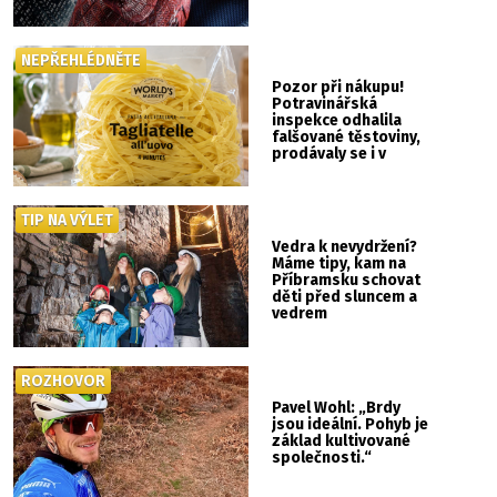
NEPŘEHLÉDNĚTE
Pozor při nákupu!
Potravinářská
inspekce odhalila
falšované těstoviny,
prodávaly se i v
Albertu
TIP NA VÝLET
Vedra k nevydržení?
Máme tipy, kam na
Příbramsku schovat
děti před sluncem a
vedrem
ROZHOVOR
Pavel Wohl: „Brdy
jsou ideální. Pohyb je
základ kultivované
společnosti.“