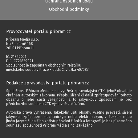
Ochrana osobních údajů
Obchodní podmínky
Provozovatel portálu pribram.cz
Příbram Média s.r.o.
Na Flusárně 168
261 01 Příbram III
IČ: 21829021
DIČ: CZ21829021
Společnost je zapsána v obchodním rejstříku
městského soudu v Praze - oddíl C, vložka 407087.
Redakce zpravodajství portálu pribram.cz
Společnost Příbram Média s.r.o. využívá zpravodajství ČTK, jehož obsah je
chráněn autorským zákonem. Přepis, šíření či další zpřístupňování tohoto
obsahu či jeho části veřejnosti, a to jakýmkoliv způsobem, je bez
předchozího souhlasu ČTK výslovně zakázáno.
Autorská práva vyhrazena. Jakékoliv užití obsahu včetně převzetí, šíření
jakýmkoli způsobem, mechanickým nebo elektronickým, v českém nebo
jiném jazyce či dalšího zpřístupňování článků a fotografií je bez písemného
souhlasu společnosti Příbram Média s.r.o. zakázáno.