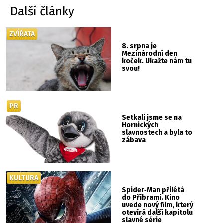
Další články
ZVÍŘATA
8. srpna je
Mezinárodní den
koček. Ukažte nám tu
svou!
PR
Setkali jsme se na
Hornických
slavnostech a byla to
zábava
KULTURA
Spider‑Man přilétá
do Příbrami. Kino
uvede nový film, který
otevírá další kapitolu
slavné série