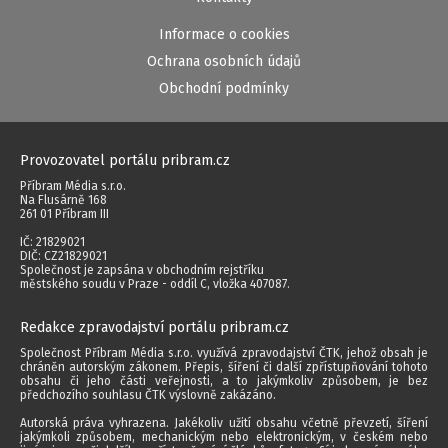
Informace o cookies
Ochrana osobních údajů
Obchodní podmínky
Provozovatel portálu pribram.cz
Příbram Média s.r.o.
Na Flusárně 168
261 01 Příbram III
IČ: 21829021
DIČ: CZ21829021
Společnost je zapsána v obchodním rejstříku
městského soudu v Praze - oddíl C, vložka 407087.
Redakce zpravodajství portálu pribram.cz
Společnost Příbram Média s.r.o. využívá zpravodajství ČTK, jehož obsah je
chráněn autorským zákonem. Přepis, šíření či další zpřístupňování tohoto
obsahu či jeho části veřejnosti, a to jakýmkoliv způsobem, je bez
předchozího souhlasu ČTK výslovně zakázáno.
Autorská práva vyhrazena. Jakékoliv užití obsahu včetně převzetí, šíření
jakýmkoli způsobem, mechanickým nebo elektronickým, v českém nebo