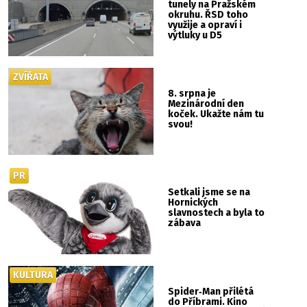
tunely na Pražském
okruhu. ŘSD toho
využije a opraví i
výtluky u D5
ZVÍŘATA
8. srpna je
Mezinárodní den
koček. Ukažte nám tu
svou!
PR
Setkali jsme se na
Hornických
slavnostech a byla to
zábava
KULTURA
Spider‑Man přilétá
do Příbrami. Kino