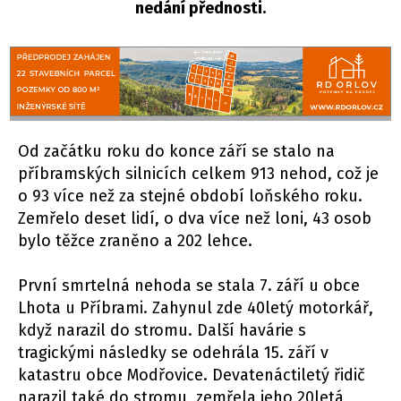
nedání přednosti.
Od začátku roku do konce září se stalo na
příbramských silnicích celkem 913 nehod, což je
o 93 více než za stejné období loňského roku.
Zemřelo deset lidí, o dva více než loni, 43 osob
bylo těžce zraněno a 202 lehce.
První smrtelná nehoda se stala 7. září u obce
Lhota u Příbrami. Zahynul zde 40letý motorkář,
když narazil do stromu. Další havárie s
tragickými následky se odehrála 15. září v
katastru obce Modřovice. Devatenáctiletý řidič
narazil také do stromu, zemřela jeho 20letá