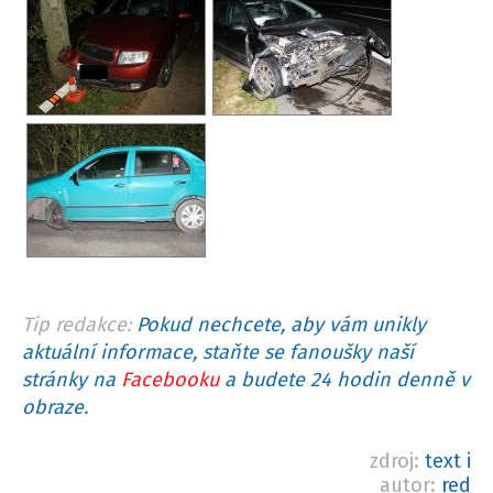
Tip redakce:
Pokud nechcete, aby vám unikly
aktuální informace, staňte se fanoušky naší
stránky na
Facebooku
a budete 24 hodin denně v
obraze.
zdroj:
text i
autor:
red