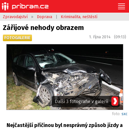
Zpravodajství
»
Doprava
|
Kriminalita, neštěstí
Zářijové nehody obrazem
1. října 2014 (09:13)
FOTOGALERIE
Další 3 fotografie v galerii
foto:
sxc
Nejčastější příčinou byl nesprávný způsob jízdy a