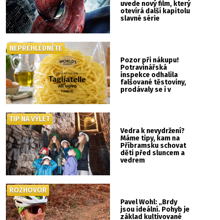
uvede nový film, který
otevírá další kapitolu
slavné série
NEPŘEHLÉDNĚTE
Pozor při nákupu!
Potravinářská
inspekce odhalila
falšované těstoviny,
prodávaly se i v
Albertu
TIP NA VÝLET
Vedra k nevydržení?
Máme tipy, kam na
Příbramsku schovat
děti před sluncem a
vedrem
ROZHOVOR
Pavel Wohl: „Brdy
jsou ideální. Pohyb je
základ kultivované