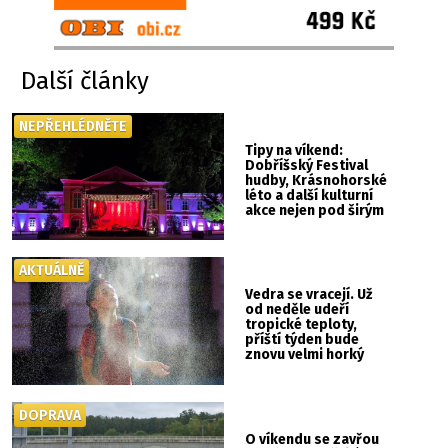
Další články
NEPŘEHLÉDNĚTE
Tipy na víkend:
Dobříšský Festival
hudby, Krásnohorské
léto a další kulturní
akce nejen pod širým
nebem
AKTUÁLNĚ
Vedra se vracejí. Už
od neděle udeří
tropické teploty,
příští týden bude
znovu velmi horký
DOPRAVA
O víkendu se zavřou