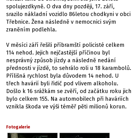
spolujezdkyně. O dva dny později, 17. září,
srazilo nákladní vozidlo 86letou chodkyni v obci
Třebnice. Žena následně v nemocnici svým
zraněním podlehla.
V měsíci září řešili příbramští policisté celkem
114 nehod. Jejich nejčastější příčinou byl
nesprávný způsob jízdy a následně nedání
přednosti v jízdě, to sehrálo roli u 18 karambolů.
Přílišná rychlost byla důvodem 14 nehod. U
třech havárií byli řidič pod vlivem alkoholu.
Došlo k 16 srážkám se zvěří, od začátku roku jich
bylo celkem 155. Na automobilech při haváriích
vznikla škoda ve výši téměř pěti milionů korun.
Fotogalerie