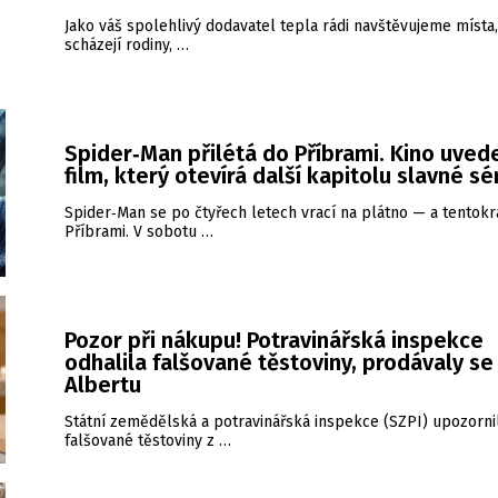
Jako váš spolehlivý dodavatel tepla rádi navštěvujeme místa
scházejí rodiny, …
Spider‑Man přilétá do Příbrami. Kino uved
film, který otevírá další kapitolu slavné sé
Spider‑Man se po čtyřech letech vrací na plátno — a tentokrá
Příbrami. V sobotu …
Pozor při nákupu! Potravinářská inspekce
odhalila falšované těstoviny, prodávaly se 
Albertu
Státní zemědělská a potravinářská inspekce (SZPI) upozorni
falšované těstoviny z …