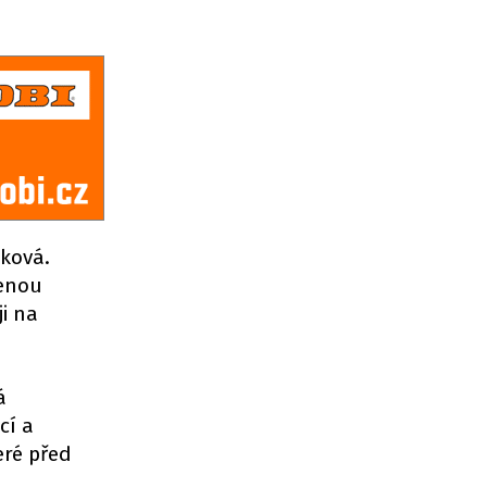
sková.
šenou
ji na
á
cí a
eré před