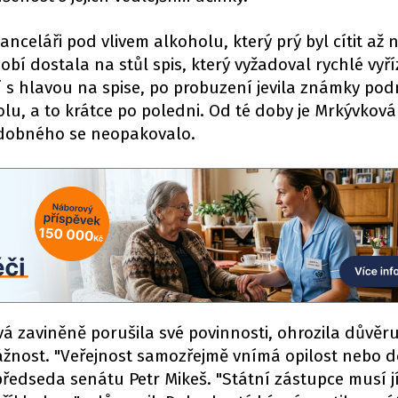
nceláři pod vlivem alkoholu, který prý byl cítit až 
í dostala na stůl spis, který vyžadoval rychlé vyří
cí s hlavou na spise, po probuzení jevila známky pod
lu, a to krátce po poledni. Od té doby je Mrkývkov
odobného se neopakovalo.
 zaviněně porušila své povinnosti, ohrozila důvěru
 vážnost. "Veřejnost samozřejmě vnímá opilost nebo
předseda senátu Petr Mikeš. "Státní zástupce musí jí