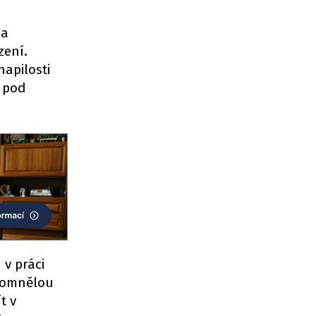
na
zení.
napilosti
á pod
 v práci
 domnělou
t v