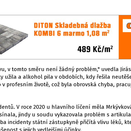
tavu, v tomto směru není žádný problém," uvedla Jirá
y užila a alkohol pila v obdobích, kdy řešila neutě
to v profesním životě, což byla obrovská chyba, pracu
identů. V roce 2020 u hlavního líčení měla Mrkývkov
ínala, jindy u soudu vykazovala problém s artikula
a incidenty státní zástupkyně přičítá vlivu léků, kt
enost s jejich vedlejšími účinky.