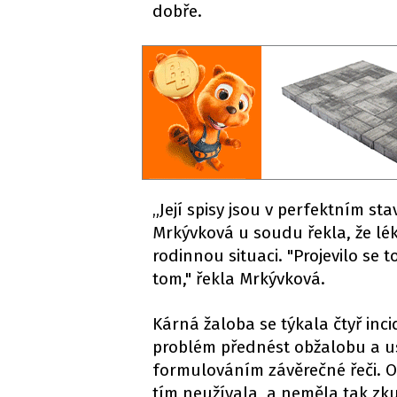
dobře.
„Její spisy jsou v perfektním s
Mrkývková u soudu řekla, že lék
rodinnou situaci. "Projevilo se 
tom," řekla Mrkývková.
Kárná žaloba se týkala čtyř inc
problém přednést obžalobu a us
formulováním závěrečné řeči. Ob
tím neužívala, a neměla tak zkuš