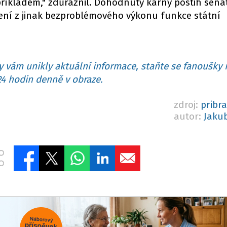
říkladem," zdůraznil. Dohodnutý kárný postih sená
čení z jinak bezproblémového výkonu funkce státní
 vám unikly aktuální informace, staňte se fanoušky 
4 hodin denně v obraze.
zdroj:
pribr
autor:
Jaku