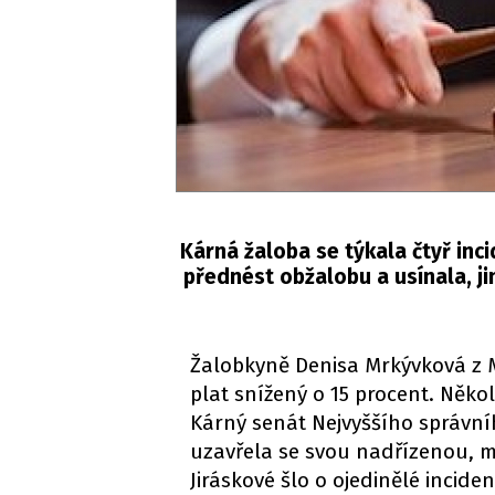
Kárná žaloba se týkala čtyř inc
přednést obžalobu a usínala, j
Žalobkyně Denisa Mrkývková z M
plat snížený o 15 procent. Něko
Kárný senát Nejvyššího správn
uzavřela se svou nadřízenou, m
Jiráskové šlo o ojedinělé incid