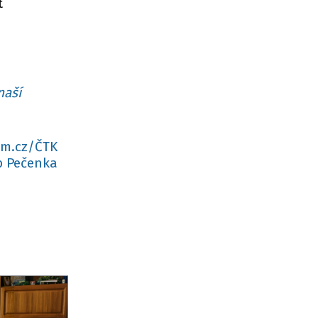
t
naší
am.cz/ČTK
b Pečenka