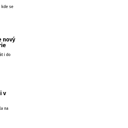
, kde se
e nový
rie
t i do
i v
la na