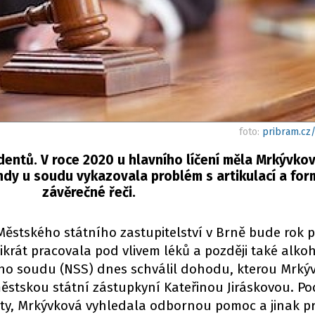
foto:
pribram.cz
identů. V roce 2020 u hlavního líčení měla Mrkývko
indy u soudu vykazovala problém s artikulací a fo
závěrečné řeči.
ěstského státního zastupitelství v Brně bude rok p
likrát pracovala pod vlivem léků a později také alko
ího soudu (NSS) dnes schválil dohodu, kterou Mrký
ěstskou státní zástupkyní Kateřinou Jiráskovou. Po
enty, Mrkývková vyhledala odbornou pomoc a jinak p