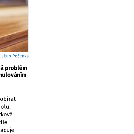
/Jakub Pečenka
vá problém
rmulováním
obírat
holu.
vková
dle
racuje