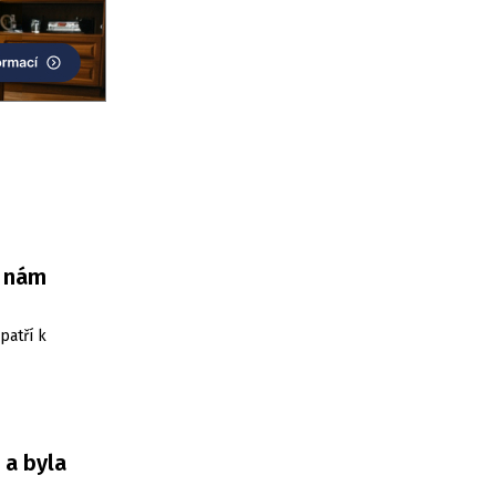
e nám
patří k
 a byla