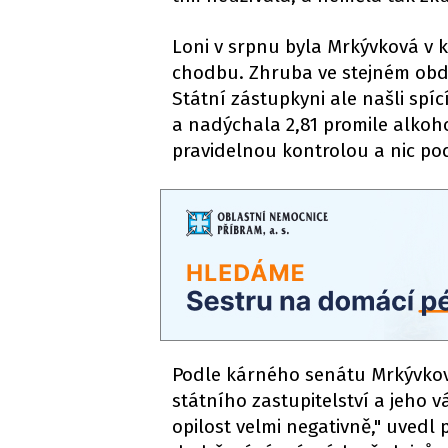
Loni v srpnu byla Mrkývková v ka
chodbu. Zhruba ve stejném obdob
Státní zástupkyni ale našli spí
a nadýchala 2,81 promile alkoho
pravidelnou kontrolou a nic p
Podle kárného senátu Mrkývková
státního zastupitelství a jeho
opilost velmi negativně," uvedl 