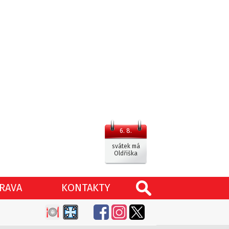
6. 8.
svátek má
Oldřiška
RAVA
KONTAKTY