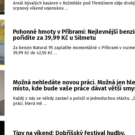
Areál bývalých kasáren v Rožmitále pod Třemšínem ožije druhý
srpnový víkend vojenskou …
Pohonné hmoty v Příbrami: Nejlevnější benzi
pořídíte za 39,99 Kč u Silmetu
Za benzin Natural 95 zaplatíte momentálně v Příbrami v rozme
39,99 Kč do 42,50 Kč …
Možná nehledáte novou práci. Možná jen hl
místo, kde bude vaše práce dávat větší smy
Každý z nás se někdy zastaví a položí si jednoduchou otázku. 
práci, která mě …
Tipy na víkend: Dobříšský Festival hudby,