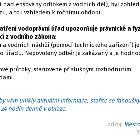
t nadlepšovány odtokem z vodních děl), byl zohle
u, a to i vzhledem k ročnímu období.
atření vodoprávní úřad upozorňuje právnické a fy
cí z vodního zákona:
ů a vodních nádrží (pomocí technického zařízení) j
o úřadu. Nepovolený odběr je zakázaný a je hodno
kové průtoky, stanovené příslušným rozhodnutím
dami.
y vám unikly aktuální informace, staňte se fanoušky
24 hodin denně v obraze.
zdroj:
Město
a