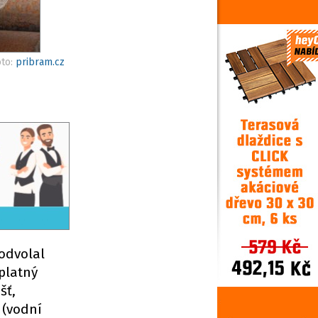
oto:
pribram.cz
 odvolal
platný
šť,
 (vodní