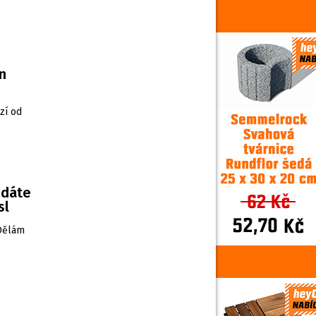
n
zí od
edáte
sl
„Dělám