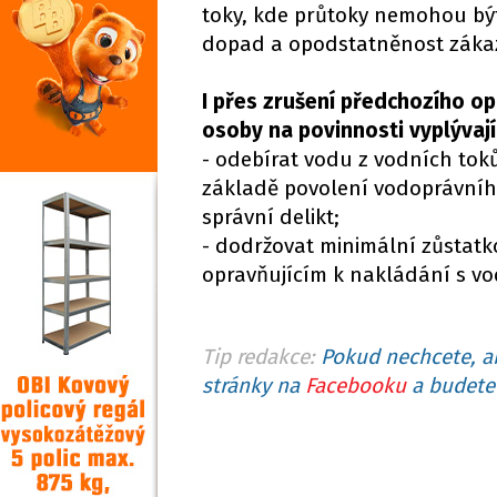
toky, kde průtoky nemohou bý
dopad a opodstatněnost zákaz
I přes zrušení předchozího op
osoby na povinnosti vyplývají
- odebírat vodu z vodních tok
základě povolení vodoprávníh
správní delikt;
- dodržovat minimální zůstat
opravňujícím k nakládání s vo
Tip redakce:
Pokud nechcete, ab
stránky na
Facebooku
a budete 