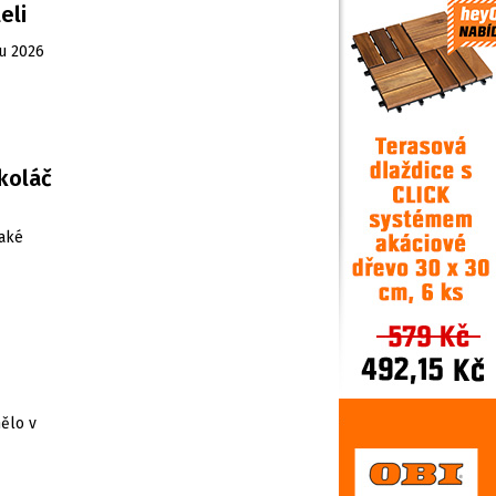
eli
ku 2026
koláč
také
ělo v