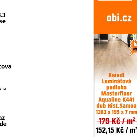
.3
 se
rtova
k ta
az
ude