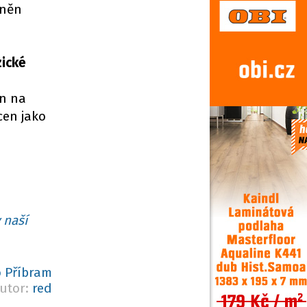
dněn
zické
en na
cen jako
 naší
 Příbram
utor:
red