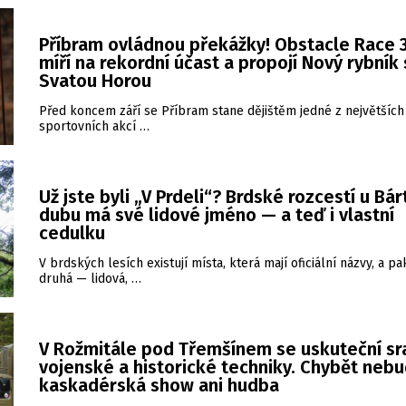
Příbram ovládnou překážky! Obstacle Race 3
míří na rekordní účast a propojí Nový rybník
Svatou Horou
Před koncem září se Příbram stane dějištěm jedné z největších
sportovních akcí …
Už jste byli „V Prdeli“? Brdské rozcestí u Bá
dubu má své lidové jméno — a teď i vlastní
cedulku
V brdských lesích existují místa, která mají oficiální názvy, a pa
druhá — lidová, …
V Rožmitále pod Třemšínem se uskuteční sr
vojenské a historické techniky. Chybět neb
kaskadérská show ani hudba