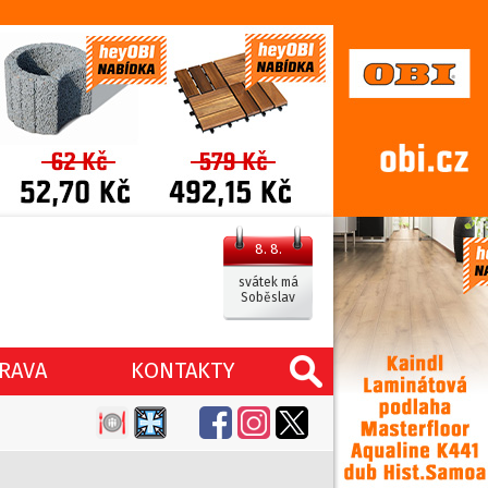
8. 8.
svátek má
Soběslav
RAVA
KONTAKTY