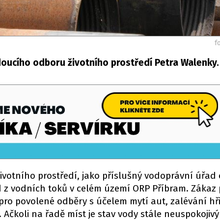
f
oucího odboru životního prostředí Petra Walenky.
ivotního prostředí, jako příslušný vodoprávní úřad
 z vodních toků v celém území ORP Příbram. Zákaz 
pro povolené odběry s účelem mytí aut, zalévání hři
Ačkoli na řadě míst je stav vody stále neuspokojivý