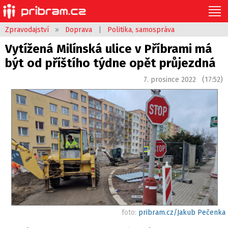
Zpravodajství
»
Doprava
|
Politika, samospráva
Vytížená Milínská ulice v Příbrami má
být od příštího týdne opět průjezdná
7. prosince 2022 (17:52)
foto:
pribram.cz/Jakub Pečenka