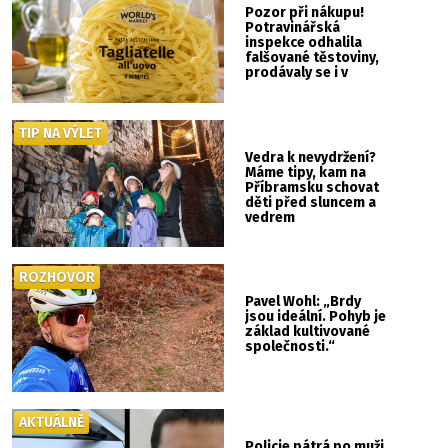
Pozor při nákupu!
Potravinářská
inspekce odhalila
falšované těstoviny,
prodávaly se i v
Albertu
TIP NA VÝLET
Vedra k nevydržení?
Máme tipy, kam na
Příbramsku schovat
děti před sluncem a
vedrem
ROZHOVOR
Pavel Wohl: „Brdy
jsou ideální. Pohyb je
základ kultivované
společnosti.“
AKTUÁLNĚ
Policie pátrá po muži