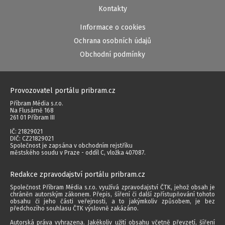
Kontakty
Informace o cookies
Ochrana osobních údajů
Obchodní podmínky
Provozovatel portálu pribram.cz
Příbram Média s.r.o.
Na Flusárně 168
261 01 Příbram III
IČ: 21829021
DIČ: CZ21829021
Společnost je zapsána v obchodním rejstříku
městského soudu v Praze - oddíl C, vložka 407087.
Redakce zpravodajství portálu pribram.cz
Společnost Příbram Média s.r.o. využívá zpravodajství ČTK, jehož obsah je
chráněn autorským zákonem. Přepis, šíření či další zpřístupňování tohoto
obsahu či jeho části veřejnosti, a to jakýmkoliv způsobem, je bez
předchozího souhlasu ČTK výslovně zakázáno.
Autorská práva vyhrazena. Jakékoliv užití obsahu včetně převzetí, šíření