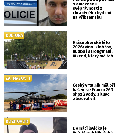
s omezenou
svéprávností z
chráněného bydlení
na Příbramsku
KULTURA
Krásnohorské léto
2026: víno, klobásy,
hudba i strongmani.
Víkend, který má tah
ZAJÍMAVOSTI
Český vrtulník měl při
hašení ve Francii 263
shozů vody, situaci
ztěžoval vítr
ROZHOVOR
Domácí lavička je
jiná. Marek Nikl čeká