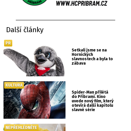
Další články
PR
Setkali jsme se na
Hornických
slavnostech a byla to
zábava
KULTURA
Spider‑Man přilétá
do Příbrami. Kino
uvede nový film, který
otevírá další kapitolu
slavné série
NEPŘEHLÉDNĚTE