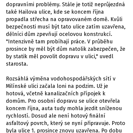
dopravními problémy. Stále je totiž neprůjezdná
také Hailova ulice, kde se koncem října
propadla střecha na opravovaném domě. Kvůli
bezpečnosti musí být tato ulice zatím uzavřena,
dělníci dům zpevňují ocelovou konstrukcí.
"Intenzivně tam probíhají práce. V průběhu
prosince by měl být dům natolik zabezpečen, že
by statik měl povolit dopravu v ulici," uvedl
starosta.
Rozsáhlá výměna vodohospodářských sítí v
Milínské ulici začala loni na podzim. Už je
hotová, včetně kanalizačních přípojek k
domům. Pro osobní dopravu se ulice otevřela
koncem října, auta tudy mohla jezdit sníženou
rychlostí. Dosud ale není hotový finální
asfaltový povrch, který se nyní připravuje. Proto
byla ulice 1. prosince znovu uzavřena. Po dobu