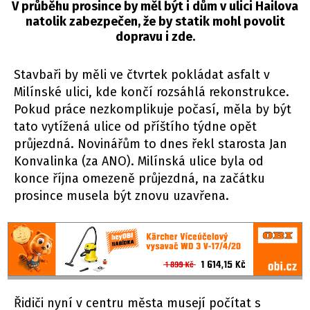
V průběhu prosince by měl být i dům v ulici Hailova
natolik zabezpečen, že by statik mohl povolit
dopravu i zde.
Stavbaři by měli ve čtvrtek pokládat asfalt v
Milínské ulici, kde končí rozsáhlá rekonstrukce.
Pokud práce nezkomplikuje počasí, měla by být
tato vytížená ulice od příštího týdne opět
průjezdná. Novinářům to dnes řekl starosta Jan
Konvalinka (za ANO). Milínská ulice byla od
konce října omezeně průjezdná, na začátku
prosince musela být znovu uzavřena.
Řidiči nyní v centru města musejí počítat s