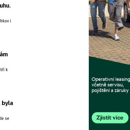
uhu.
hkov i
nám
tří k
 byla
de se