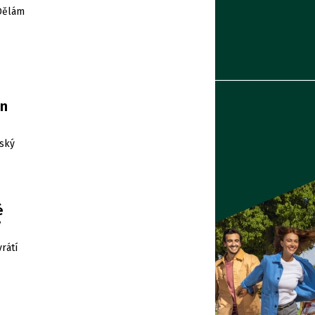
„Dělám
en
šský
é
ý
rátí