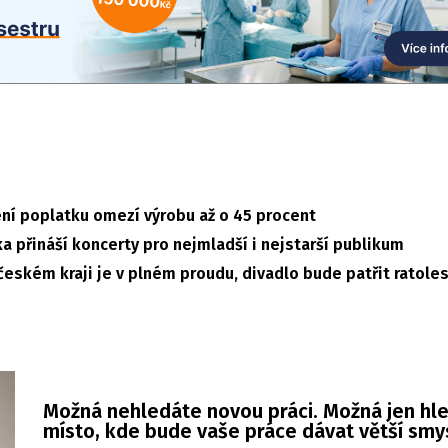
ení poplatku omezí výrobu až o 45 procent
a přináší koncerty pro nejmladší i nejstarší publikum
českém kraji je v plném proudu, divadlo bude patřit ratole
Možná nehledáte novou práci. Možná jen hl
místo, kde bude vaše práce dávat větší smy