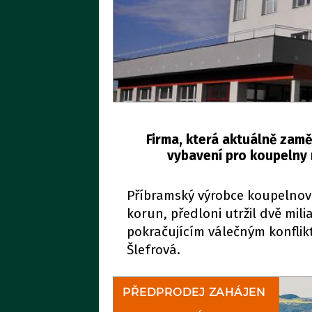
Firma, která aktuálně zam
vybavení pro koupelny n
Příbramský výrobce koupelnové
korun, předloni utržil dvě mili
pokračujícím válečným konflik
Šlefrová.