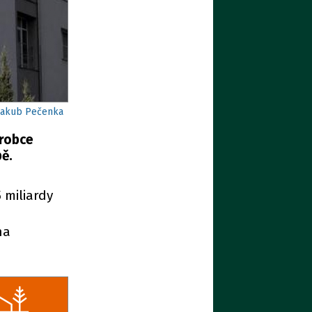
 Jakub Pečenka
ýrobce
pě.
 miliardy
na