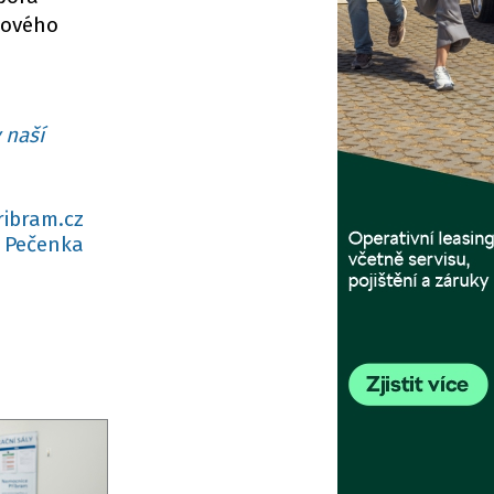
lového
 naší
ribram.cz
 Pečenka