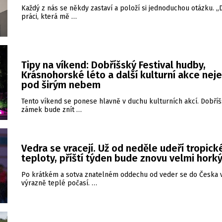
Každý z nás se někdy zastaví a položí si jednoduchou otázku. 
práci, která mě …
Tipy na víkend: Dobříšský Festival hudby,
Krásnohorské léto a další kulturní akce nej
pod širým nebem
Tento víkend se ponese hlavně v duchu kulturních akcí. Dobří
zámek bude znít …
Vedra se vracejí. Už od neděle udeří tropick
teploty, příští týden bude znovu velmi hork
Po krátkém a sotva znatelném oddechu od veder se do Česka v
výrazně teplé počasí. …