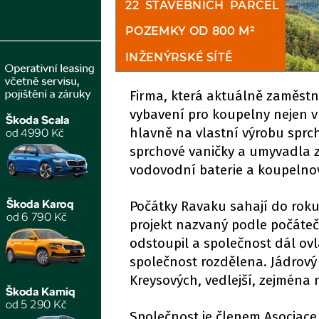
Firma, která aktuálně zaměstn
vybavení pro koupelny nejen v 
hlavně na vlastní výrobu sprc
sprchové vaničky a umyvadla z
vodovodní baterie a koupelno
Počátky Ravaku sahají do roku 1
projekt nazvaný podle počátečn
odstoupil a společnost dál ovl
společnost rozdělena. Jádrový
Kreysových, vedlejší, zejména 
Společnost je členem Asociace