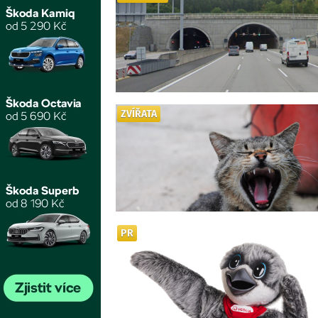
ZVÍŘATA
PR