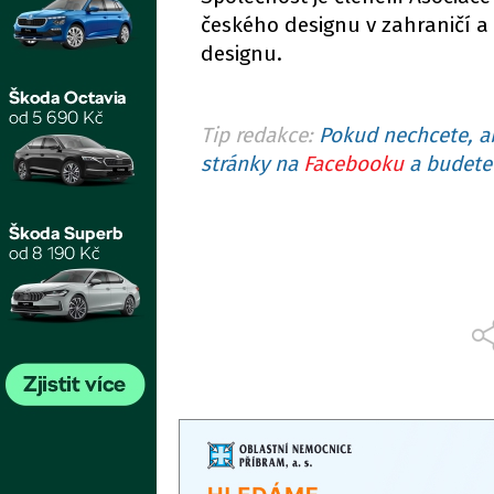
českého designu v zahraničí a
designu.
Tip redakce:
Pokud nechcete, ab
stránky na
Facebooku
a budete 