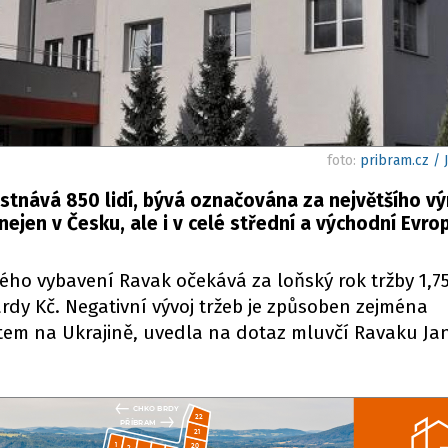
foto:
pribram.cz /
ěstnává 850 lidí, bývá označována za největšího v
ejen v Česku, ale i v celé střední a východní Evro
ho vybavení Ravak očekává za loňský rok tržby 1,75
ardy Kč. Negativní vývoj tržeb je způsoben zejména
tem na Ukrajině, uvedla na dotaz mluvčí Ravaku Ja