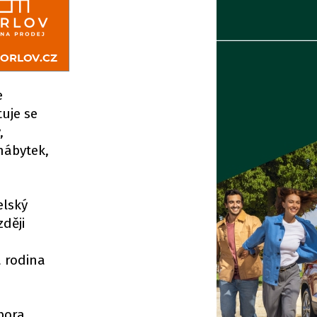
e
tuje se
,
nábytek,
elský
zději
 rodina
pora