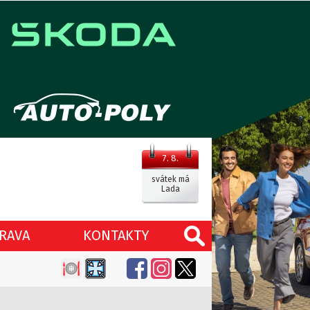
7. 8.
svátek má
Lada
RAVA
KONTAKTY