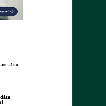
stem až do večera
edáte
sl