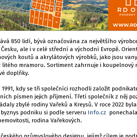
ává 850 lidí, bývá označována za největšího výrobc
Česku, ale i v celé střední a východní Evropě. Orien
hových koutů a akrylátových výrobků, jako jsou vany
 litého mramoru. Sortiment zahrnuje i koupelnový 
vé doplňky.
991, kdy se tři společníci rozhodli založit podnikat
ích písmen jejich příjmení. Třetí společník z něj po
ádaly zbylé rodiny Vařeků a Kreysů. V roce 2022 byla
 byznys podniku si podle serveru
Info.cz
ponechala
nemovitosti, rodina Vařekových.
 českého průmyslového designu, jejímž cílem je pod