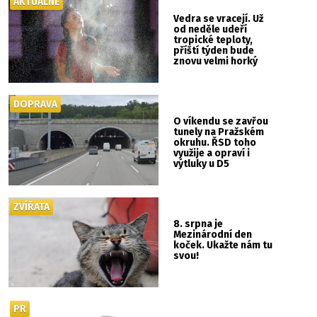
AKTUÁLNĚ
Vedra se vracejí. Už
od neděle udeří
tropické teploty,
příští týden bude
znovu velmi horký
DOPRAVA
O víkendu se zavřou
tunely na Pražském
okruhu. ŘSD toho
využije a opraví i
výtluky u D5
ZVÍŘATA
8. srpna je
Mezinárodní den
koček. Ukažte nám tu
svou!
PR