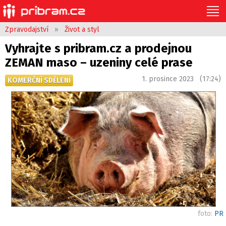
Zpravodajství
»
Život a styl
Vyhrajte s pribram.cz a prodejnou
ZEMAN maso – uzeniny celé prase
1. prosince 2023 (17:24)
KOMERČNÍ SDĚLENÍ
foto:
PR