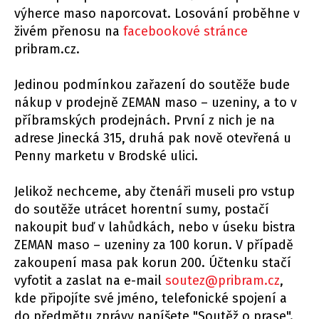
výherce maso naporcovat. Losování proběhne v
živém přenosu na
facebookové stránce
pribram.cz.
Jedinou podmínkou zařazení do soutěže bude
nákup v prodejně ZEMAN maso – uzeniny, a to v
příbramských prodejnách. První z nich je na
adrese Jinecká 315, druhá pak nově otevřená u
Penny marketu v Brodské ulici.
Jelikož nechceme, aby čtenáři museli pro vstup
do soutěže utrácet horentní sumy, postačí
nakoupit buď v lahůdkách, nebo v úseku bistra
ZEMAN maso – uzeniny za 100 korun. V případě
zakoupení masa pak korun 200. Účtenku stačí
vyfotit a zaslat na e-mail
soutez@pribram.cz
,
kde připojíte své jméno, telefonické spojení a
do předmětu zprávy napíšete "Soutěž o prase".