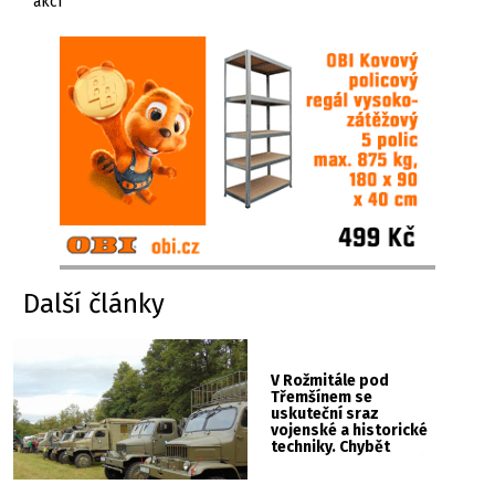
akcí
Další články
V Rožmitále pod
Třemšínem se
uskuteční sraz
vojenské a historické
techniky. Chybět
nebude kaskadérská
show ani hudba