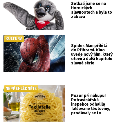
Setkali jsme se na
Hornických
slavnostech a byla to
zábava
KULTURA
Spider‑Man přilétá
do Příbrami. Kino
uvede nový film, který
otevírá další kapitolu
slavné série
NEPŘEHLÉDNĚTE
Pozor při nákupu!
Potravinářská
inspekce odhalila
falšované těstoviny,
prodávaly se i v
Albertu