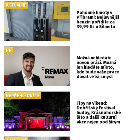
AKTUÁLNĚ
Pohonné hmoty v
Příbrami: Nejlevnější
benzin pořídíte za
39,99 Kč u Silmetu
PR
Možná nehledáte
novou práci. Možná
jen hledáte místo,
kde bude vaše práce
dávat větší smysl
NEPŘEHLÉDNĚTE
Tipy na víkend:
Dobříšský Festival
hudby, Krásnohorské
léto a další kulturní
akce nejen pod širým
nebem