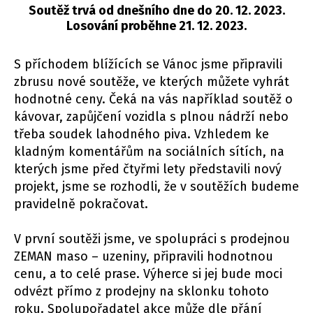
Soutěž trvá od dnešního dne do 20. 12. 2023.
Losování proběhne 21. 12. 2023.
S příchodem blížících se Vánoc jsme připravili
zbrusu nové soutěže, ve kterých můžete vyhrát
hodnotné ceny. Čeká na vás například soutěž o
kávovar, zapůjčení vozidla s plnou nádrží nebo
třeba soudek lahodného piva. Vzhledem ke
kladným komentářům na sociálních sítích, na
kterých jsme před čtyřmi lety představili nový
projekt, jsme se rozhodli, že v soutěžích budeme
pravidelně pokračovat.
V první soutěži jsme, ve spolupráci s prodejnou
ZEMAN maso – uzeniny, připravili hodnotnou
cenu, a to celé prase. Výherce si jej bude moci
odvézt přímo z prodejny na sklonku tohoto
roku. Spolupořadatel akce může dle přání