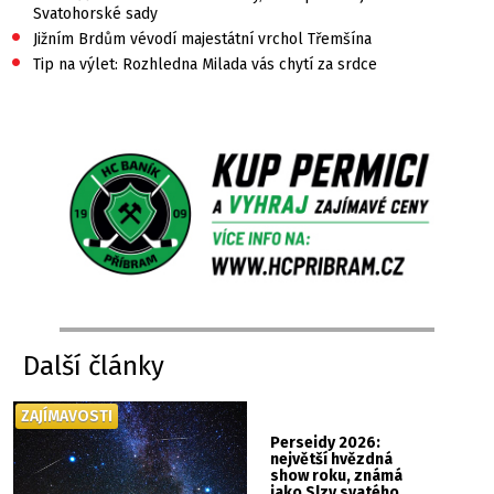
Svatohorské sady
•
Jižním Brdům vévodí majestátní vrchol Třemšína
•
Tip na výlet: Rozhledna Milada vás chytí za srdce
Další články
ZAJÍMAVOSTI
Perseidy 2026:
největší hvězdná
show roku, známá
jako Slzy svatého