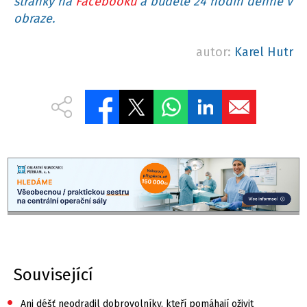
stránky na
Facebooku
a budete 24 hodin denně v
obraze.
autor:
Karel Hutr
Související
•
Ani déšť neodradil dobrovolníky, kteří pomáhají oživit