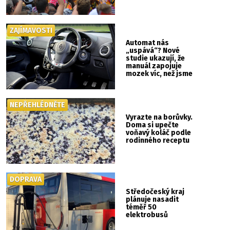
ZAJÍMAVOSTI
Automat nás
„uspává“? Nové
studie ukazují, že
manuál zapojuje
mozek víc, než jsme
si mysleli
NEPŘEHLÉDNĚTE
Vyrazte na borůvky.
Doma si upečte
voňavý koláč podle
rodinného receptu
DOPRAVA
Středočeský kraj
plánuje nasadit
téměř 50
elektrobusů