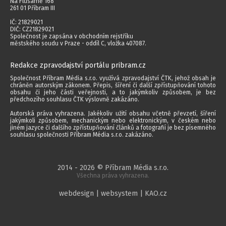
Na Flusárně 168
261 01 Příbram III
IČ: 21829021
DIČ: CZ21829021
Společnost je zapsána v obchodním rejstříku
městského soudu v Praze - oddíl C, vložka 407087.
Redakce zpravodajství portálu pribram.cz
Společnost Příbram Média s.r.o. využívá zpravodajství ČTK, jehož obsah je
chráněn autorským zákonem. Přepis, šíření či další zpřístupňování tohoto
obsahu či jeho části veřejnosti, a to jakýmkoliv způsobem, je bez
předchozího souhlasu ČTK výslovně zakázáno.
Autorská práva vyhrazena. Jakékoliv užití obsahu včetně převzetí, šíření
jakýmkoli způsobem, mechanickým nebo elektronickým, v českém nebo
jiném jazyce či dalšího zpřístupňování článků a fotografií je bez písemného
souhlasu společnosti Příbram Média s.r.o. zakázáno.
2014 - 2026 © Příbram Média s.r.o.
Všechna práva vyhrazena.
webdesign | websystem | KAO.cz