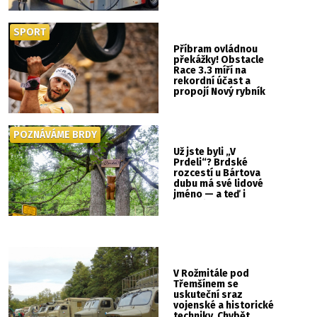
SPORT
Příbram ovládnou
překážky! Obstacle
Race 3.3 míří na
rekordní účast a
propojí Nový rybník
se Svatou Horou
POZNÁVÁME BRDY
Už jste byli „V
Prdeli“? Brdské
rozcestí u Bártova
dubu má své lidové
jméno — a teď i
vlastní cedulku
V Rožmitále pod
Třemšínem se
uskuteční sraz
vojenské a historické
techniky. Chybět