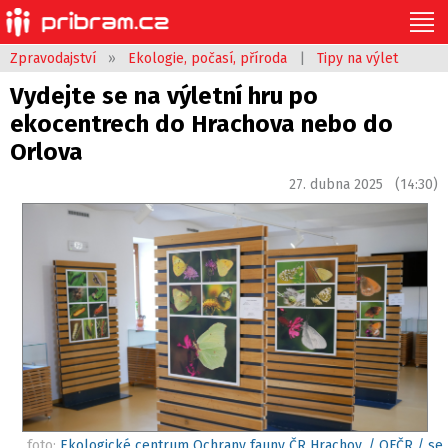
Zpravodajství
»
Ekologie, počasí, příroda
|
Tipy na výlet
Vydejte se na výletní hru po
ekocentrech do Hrachova nebo do
Orlova
27. dubna 2025 (14:30)
foto:
Ekologické centrum Ochrany fauny ČR Hrachov. / OFČR / se