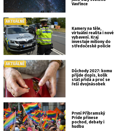
Vavřince
AKTUÁLNĚ
Kamery na těle,
virtuální realita i nové
vybavení. Kraj
investuje miliony do
středočeské policie
AKTUÁLNĚ
Důchody 2027: komu
přijde dopis, kolik
stát přidá a proč se
řeší dvojnásobek
První Příbramský
Pride přinese
pochod, debaty i
hudbu