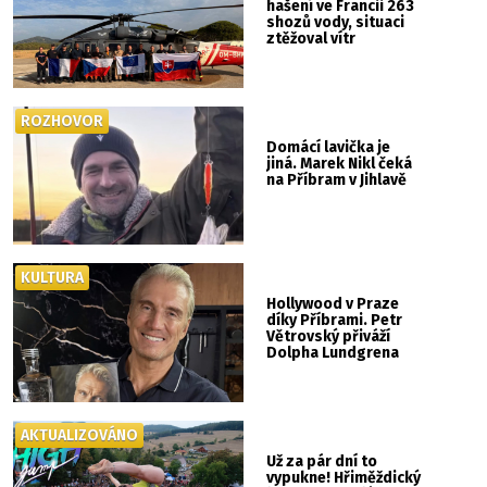
hašení ve Francii 263
shozů vody, situaci
ztěžoval vítr
ROZHOVOR
Domácí lavička je
jiná. Marek Nikl čeká
na Příbram v Jihlavě
KULTURA
Hollywood v Praze
díky Příbrami. Petr
Větrovský přiváží
Dolpha Lundgrena
AKTUALIZOVÁNO
Už za pár dní to
vypukne! Hřiměždický