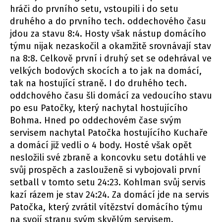
hráči do prvního setu, vstoupili i do setu
druhého a do prvního tech. oddechového času
jdou za stavu 8:4. Hosty však nástup domácího
týmu nijak nezaskočil a okamžitě srovnávají stav
na 8:8. Celkově první i druhý set se odehrával ve
velkých bodových skocích a to jak na domácí,
tak na hostující straně. I do druhého tech.
oddchového času šli domácí za vedoucího stavu
po esu Patočky, který nachytal hostujícího
Bohma. Hned po oddechovém čase svým
servisem nachytal Patočka hostujícího Kuchaře
a domácí již vedli o 4 body. Hosté však opět
nesložili své zbraně a koncovku setu dotáhli ve
svůj prospěch a zaslouženě si vybojovali první
setball v tomto setu 24:23. Kohlman svůj servis
kazí rázem je stav 24:24. Za domácí jde na servis
Patočka, který zvrátil vítězství domácího týmu
na svojí stranu svým skvělým servisem.