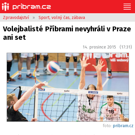
Zpravodajství
»
Sport, volný čas, zábava
Volejbalisté Příbrami nevyhráli v Praze
ani set
14. prosince 2015 (17:31)
foto:
pribram.cz