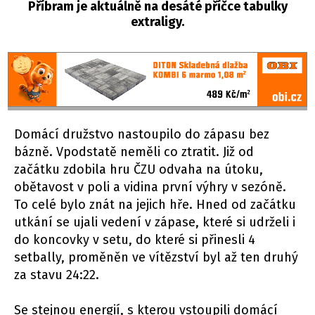
Příbram je aktuálně na desáté příčce tabulky
extraligy.
Domácí družstvo nastoupilo do zápasu bez
bázně. Vpodstatě neměli co ztratit. Již od
začátku zdobila hru ČZU odvaha na útoku,
obětavost v poli a vidina první výhry v sezóně.
To celé bylo znát na jejich hře. Hned od začátku
utkání se ujali vedení v zápase, které si udrželi i
do koncovky v setu, do které si přinesli 4
setbally, proměněn ve vítězství byl až ten druhý
za stavu 24:22.
Se stejnou energií, s kterou vstoupili domácí