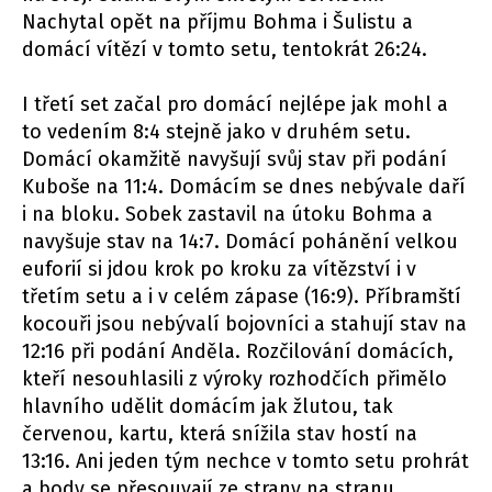
Nachytal opět na příjmu Bohma i Šulistu a
domácí vítězí v tomto setu, tentokrát 26:24.
I třetí set začal pro domácí nejlépe jak mohl a
to vedením 8:4 stejně jako v druhém setu.
Domácí okamžitě navyšují svůj stav při podání
Kuboše na 11:4. Domácím se dnes nebývale daří
i na bloku. Sobek zastavil na útoku Bohma a
navyšuje stav na 14:7. Domácí pohánění velkou
euforií si jdou krok po kroku za vítězství i v
třetím setu a i v celém zápase (16:9). Příbramští
kocouři jsou nebývalí bojovníci a stahují stav na
12:16 při podání Anděla. Rozčilování domácích,
kteří nesouhlasili z výroky rozhodčích přimělo
hlavního udělit domácím jak žlutou, tak
červenou, kartu, která snížila stav hostí na
13:16. Ani jeden tým nechce v tomto setu prohrát
a body se přesouvají ze strany na stranu.