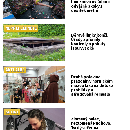
lom znovu ovládnou
odvážné skoky z
desítek metrů
NEPŘEHLÉDNĚTE
Děravé jímky končí.
Úřady zpřísnily
kontroly a pokuty
jsou vysoké
AKTUÁLNĚ
Druhá polovina
prázdnin v hornickém
muzeu láká na dětské
prohlídky a
středověká řemesla
SPORT
Zlomený palec,
nezlomená Pudilová.
Tvrdý večer na