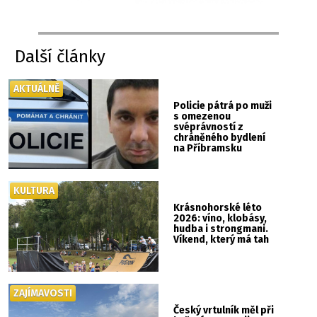
Další články
AKTUÁLNĚ
Policie pátrá po muži
s omezenou
svéprávností z
chráněného bydlení
na Příbramsku
KULTURA
Krásnohorské léto
2026: víno, klobásy,
hudba i strongmani.
Víkend, který má tah
ZAJÍMAVOSTI
Český vrtulník měl při