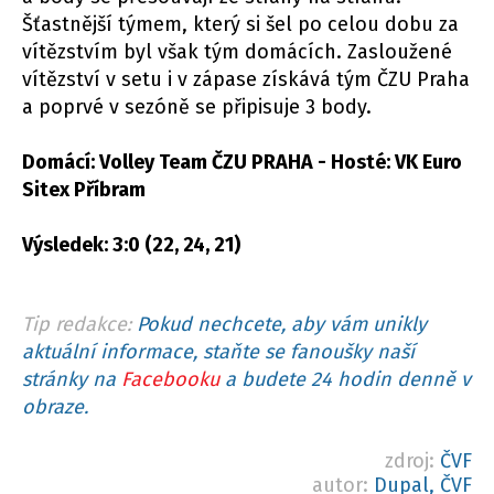
Šťastnější týmem, který si šel po celou dobu za
vítězstvím byl však tým domácích. Zasloužené
vítězství v setu i v zápase získává tým ČZU Praha
a poprvé v sezóně se připisuje 3 body.
Domácí: Volley Team ČZU PRAHA - Hosté: VK Euro
Sitex Příbram
Výsledek: 3:0 (22, 24, 21)
Tip redakce:
Pokud nechcete, aby vám unikly
aktuální informace, staňte se fanoušky naší
stránky na
Facebooku
a budete 24 hodin denně v
obraze.
zdroj:
ČVF
autor:
Dupal, ČVF