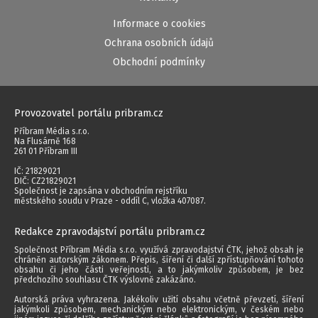
Informace o cookies
Ochrana osobních údajů
Obchodní podmínky
Provozovatel portálu pribram.cz
Příbram Média s.r.o.
Na Flusárně 168
261 01 Příbram III
IČ: 21829021
DIČ: CZ21829021
Společnost je zapsána v obchodním rejstříku
městského soudu v Praze - oddíl C, vložka 407087.
Redakce zpravodajství portálu pribram.cz
Společnost Příbram Média s.r.o. využívá zpravodajství ČTK, jehož obsah je
chráněn autorským zákonem. Přepis, šíření či další zpřístupňování tohoto
obsahu či jeho části veřejnosti, a to jakýmkoliv způsobem, je bez
předchozího souhlasu ČTK výslovně zakázáno.
Autorská práva vyhrazena. Jakékoliv užití obsahu včetně převzetí, šíření
jakýmkoli způsobem, mechanickým nebo elektronickým, v českém nebo