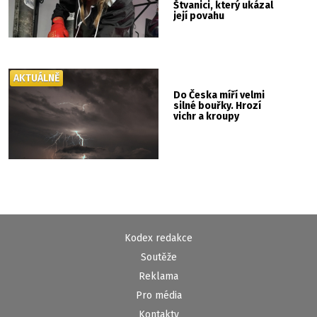
Štvanici, který ukázal
její povahu
AKTUÁLNĚ
Do Česka míří velmi
silné bouřky. Hrozí
vichr a kroupy
Kodex redakce
Soutěže
Reklama
Pro média
Kontakty