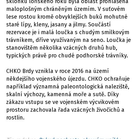
sklonku loňského roku byla oblast prohlášena
maloplošným chráněným územím. V suťovém
lese rostou kromě obvyklejších buků mohutné
staré lípy, kleny, jasany a jilmy. Součástí
rezervace je i malá loučka s chudým smilkovým
trávníkem, dříve využívaným na seno. Loučka je
stanovištěm několika vzácných druhů hub,
typických právě pro chudé podhorské trávníky.
CHKO Brdy vznikla v roce 2016 na území
někdejšího vojenského újezdu. CHKO ochraňuje
například významná paleontologická naleziště,
skalní výchozy, kamenná moře a sutě. Díky
zákazu vstupu se ve vojenském výcvikovém
prostoru zachovala řada vzácných živočichů a
rostlin.