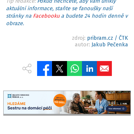
Tip redakce:
Pokud nechcete, aby vám unikly
aktuální informace, staňte se fanoušky naší
stránky na
Facebooku
a budete 24 hodin denně v
obraze.
zdroj:
pribram.cz / ČTK
autor:
Jakub Pečenka