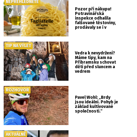
NEPŘEHLÉDNĚTE
Pozor při nákupu!
Potravinářská
inspekce odhalila
falšované těstoviny,
prodávaly se i v
Albertu
TIP NA VÝLET
Vedra k nevydržení?
Máme tipy, kam na
Příbramsku schovat
děti před sluncem a
vedrem
ROZHOVOR
Pavel Wohl: „Brdy
jsou ideální. Pohyb je
základ kultivované
společnosti.“
AKTUÁLNĚ