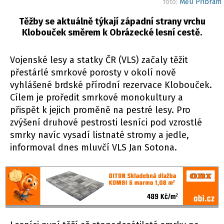
foto:
MěÚ Příbram
Těžby se aktuálně týkají západní strany vrchu
Klobouček směrem k Obrázecké lesní cestě.
Vojenské lesy a statky ČR (VLS) začaly těžit
přestárlé smrkové porosty v okolí nově
vyhlášené brdské přírodní rezervace Klobouček.
Cílem je proředit smrkové monokultury a
přispět k jejich proměně na pestré lesy. Pro
zvýšení druhové pestrosti lesníci pod vzrostlé
smrky navíc vysadí listnaté stromy a jedle,
informoval dnes mluvčí VLS Jan Sotona.