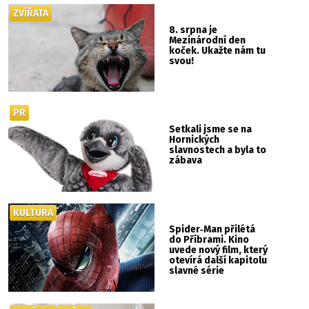
ZVÍŘATA
8. srpna je
Mezinárodní den
koček. Ukažte nám tu
svou!
PR
Setkali jsme se na
Hornických
slavnostech a byla to
zábava
KULTURA
Spider‑Man přilétá
do Příbrami. Kino
uvede nový film, který
otevírá další kapitolu
slavné série