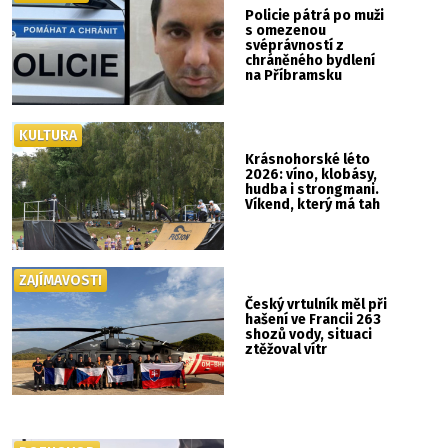
Policie pátrá po muži
s omezenou
svéprávností z
chráněného bydlení
na Příbramsku
KULTURA
Krásnohorské léto
2026: víno, klobásy,
hudba i strongmani.
Víkend, který má tah
ZAJÍMAVOSTI
Český vrtulník měl při
hašení ve Francii 263
shozů vody, situaci
ztěžoval vítr