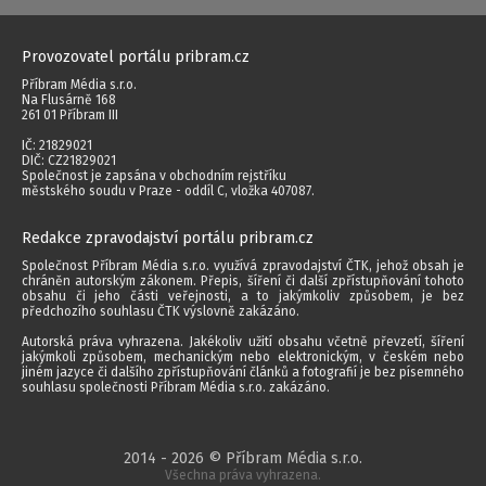
Provozovatel portálu pribram.cz
Příbram Média s.r.o.
Na Flusárně 168
261 01 Příbram III
IČ: 21829021
DIČ: CZ21829021
Společnost je zapsána v obchodním rejstříku
městského soudu v Praze - oddíl C, vložka 407087.
Redakce zpravodajství portálu pribram.cz
Společnost Příbram Média s.r.o. využívá zpravodajství ČTK, jehož obsah je
chráněn autorským zákonem. Přepis, šíření či další zpřístupňování tohoto
obsahu či jeho části veřejnosti, a to jakýmkoliv způsobem, je bez
předchozího souhlasu ČTK výslovně zakázáno.
Autorská práva vyhrazena. Jakékoliv užití obsahu včetně převzetí, šíření
jakýmkoli způsobem, mechanickým nebo elektronickým, v českém nebo
jiném jazyce či dalšího zpřístupňování článků a fotografií je bez písemného
souhlasu společnosti Příbram Média s.r.o. zakázáno.
2014 - 2026 © Příbram Média s.r.o.
Všechna práva vyhrazena.