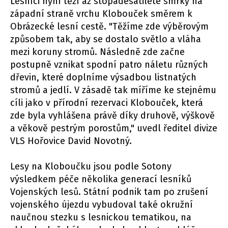
Lesníci nyní těží až stopadesátileté smrky na
západní straně vrchu Klobouček směrem k
Obrázecké lesní cestě. "Těžíme zde výběrovým
způsobem tak, aby se dostalo světlo a vláha
mezi koruny stromů. Následně zde začne
postupně vznikat spodní patro náletu různých
dřevin, které doplníme výsadbou listnatých
stromů a jedlí. V zásadě tak míříme ke stejnému
cíli jako v přírodní rezervaci Klobouček, která
zde byla vyhlášena právě díky druhově, výškově
a věkově pestrým porostům," uvedl ředitel divize
VLS Hořovice David Novotný.
Lesy na Kloboučku jsou podle Sotony
výsledkem péče několika generací lesníků
Vojenských lesů. Státní podnik tam po zrušení
vojenského újezdu vybudoval také okružní
naučnou stezku s lesnickou tematikou, na