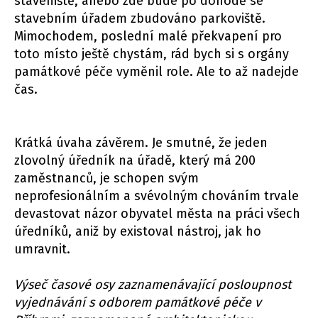
staveniště, anebo zde bude po dohodě se
stavebním úřadem zbudováno parkoviště.
Mimochodem, poslední malé překvapení pro
toto místo ještě chystám, rád bych si s orgány
památkové péče vyměnil role. Ale to až nadejde
čas.
Krátká úvaha závěrem. Je smutné, že jeden
zlovolný úředník na úřadě, který má 200
zaměstnanců, je schopen svým
neprofesionálním a svévolným chováním trvale
devastovat názor obyvatel města na práci všech
úředníků, aniž by existoval nástroj, jak ho
umravnit.
Výseč časové osy zaznamenávající posloupnost
vyjednávání s odborem památkové péče v