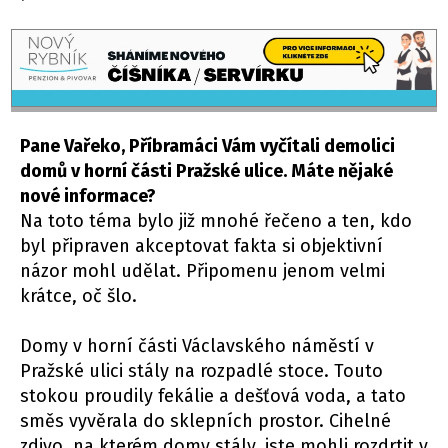
Pane Vařeko, Příbramáci Vám vyčítali demolici
domů v horní části Pražské ulice. Máte nějaké
nové informace?
Na toto téma bylo již mnohé řečeno a ten, kdo
byl připraven akceptovat fakta si objektivní
názor mohl udělat. Připomenu jenom velmi
krátce, oč šlo.
Domy v horní části Václavského náměstí v
Pražské ulici stály na rozpadlé stoce. Touto
stokou proudily fekálie a dešťová voda, a tato
směs vyvěrala do sklepních prostor. Cihelné
zdivo, na kterém domy stály, jste mohli rozdrtit v