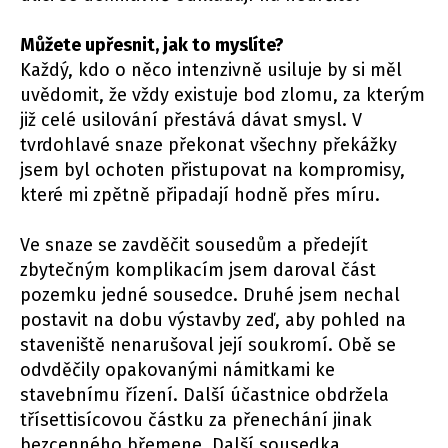
Můžete upřesnit, jak to myslíte?
Každý, kdo o něco intenzivně usiluje by si měl
uvědomit, že vždy existuje bod zlomu, za kterým
již celé usilování přestává dávat smysl. V
tvrdohlavé snaze překonat všechny překážky
jsem byl ochoten přistupovat na kompromisy,
které mi zpětně připadají hodně přes míru.
Ve snaze se zavděčit sousedům a předejít
zbytečným komplikacím jsem daroval část
pozemku jedné sousedce. Druhé jsem nechal
postavit na dobu výstavby zeď, aby pohled na
staveniště nenarušoval její soukromí. Obě se
odvděčily opakovanými námitkami ke
stavebnímu řízení. Další účastnice obdržela
třísettisícovou částku za přenechání jinak
bezcenného břemene. Další sousedka