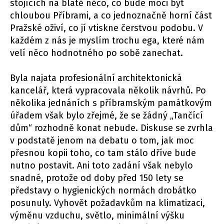
stojících na blátě něco, co bude moci být
chloubou Příbrami, a co jednoznačně horní část
Pražské oživí, co jí vtiskne čerstvou podobu. V
každém z nás je myslím trochu ega, které nám
velí něco hodnotného po sobě zanechat.
Byla najata profesionální architektonická
kancelář, která vypracovala několik návrhů. Po
několika jednáních s příbramským památkovým
úřadem však bylo zřejmé, že se žádný „Tančící
dům“ rozhodně konat nebude. Diskuse se zvrhla
v podstatě jenom na debatu o tom, jak moc
přesnou kopii toho, co tam stálo dříve bude
nutno postavit. Ani toto zadání však nebylo
snadné, protože od doby před 150 lety se
představy o hygienických normách drobátko
posunuly. Vyhovět požadavkům na klimatizaci,
výměnu vzduchu, světlo, minimální výšku