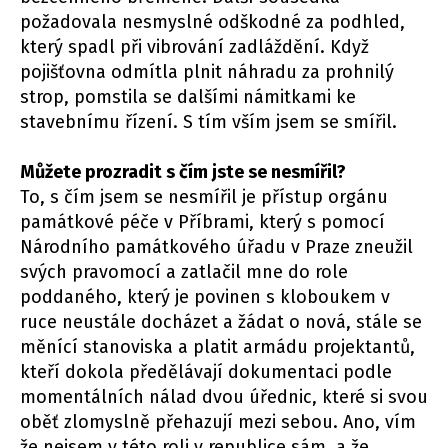
požadovala nesmyslné odškodné za podhled,
který spadl při vibrování zadláždění. Když
pojišťovna odmítla plnit náhradu za prohnilý
strop, pomstila se dalšími námitkami ke
stavebnímu řízení. S tím vším jsem se smířil.
Můžete prozradit s čím jste se nesmířil?
To, s čím jsem se nesmířil je přístup orgánu
památkové péče v Příbrami, který s pomocí
Národního památkového úřadu v Praze zneužil
svých pravomocí a zatlačil mne do role
poddaného, který je povinen s kloboukem v
ruce neustále docházet a žádat o nová, stále se
měnící stanoviska a platit armádu projektantů,
kteří dokola předělávají dokumentaci podle
momentálních nálad dvou úřednic, které si svou
oběť zlomyslně přehazují mezi sebou. Ano, vím
že nejsem v této roli v republice sám, a že