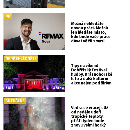
PR
Možná nehledáte
novou práci. Možná
jen hledáte místo,
kde bude vaše práce
dávat větší smysl
NEPŘEHLÉDNĚTE
Tipy na víkend:
Dobříšský Festival
hudby, Krásnohorské
léto a další kulturní
akce nejen pod širým
nebem
AKTUÁLNĚ
Vedra se vracejí. Už
od neděle udeří
tropické teploty,
příští týden bude
znovu velmi horký