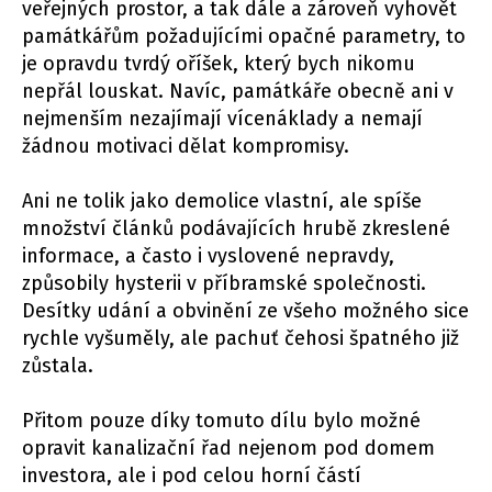
veřejných prostor, a tak dále a zároveň vyhovět
památkářům požadujícími opačné parametry, to
je opravdu tvrdý oříšek, který bych nikomu
nepřál louskat. Navíc, památkáře obecně ani v
nejmenším nezajímají vícenáklady a nemají
žádnou motivaci dělat kompromisy.
Ani ne tolik jako demolice vlastní, ale spíše
množství článků podávajících hrubě zkreslené
informace, a často i vyslovené nepravdy,
způsobily hysterii v příbramské společnosti.
Desítky udání a obvinění ze všeho možného sice
rychle vyšuměly, ale pachuť čehosi špatného již
zůstala.
Přitom pouze díky tomuto dílu bylo možné
opravit kanalizační řad nejenom pod domem
investora, ale i pod celou horní částí