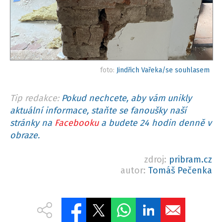
foto:
Jindřich Vařeka/se souhlasem
Tip redakce:
Pokud nechcete, aby vám unikly
aktuální informace, staňte se fanoušky naší
stránky na
Facebooku
a budete 24 hodin denně v
obraze.
zdroj:
pribram.cz
autor:
Tomáš Pečenka