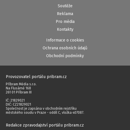
Soutěže
Reklama
Pro média
Kontakty
Informace o cookies
Ochrana osobních údajů
Obchodní podmínky
Provozovatel portálu pribram.cz
Příbram Média s.r.o.
Na Flusárně 168
261 01 Příbram III
IČ: 21829021
DIČ: CZ21829021
Společnost je zapsána v obchodním rejstříku
městského soudu v Praze - oddíl C, vložka 407087.
Redakce zpravodajství portálu pribram.cz