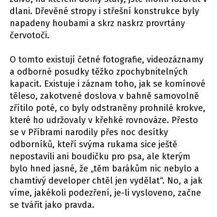
dlani. Dřevěné stropy i střešní konstrukce byly
napadeny houbami a skrz naskrz provrtány
červotoči.
O tomto existují četné fotografie, videozáznamy
a odborné posudky těžko zpochybnitelných
kapacit. Existuje i záznam toho, jak se komínové
těleso, zakotvené doslova v bahně samovolně
zřítilo poté, co byly odstraněny prohnilé krokve,
které ho udržovaly v křehké rovnováze. Přesto
se v Příbrami narodily přes noc desítky
odborníků, kteří svýma rukama sice ještě
nepostavili ani boudičku pro psa, ale kterým
bylo hned jasné, že „těm barákům nic nebylo a
chamtivý developer chtěl jen vydělat“. No, a jak
víme, jakékoli podezření, je-li vysloveno, začne
se tvářit jako pravda.