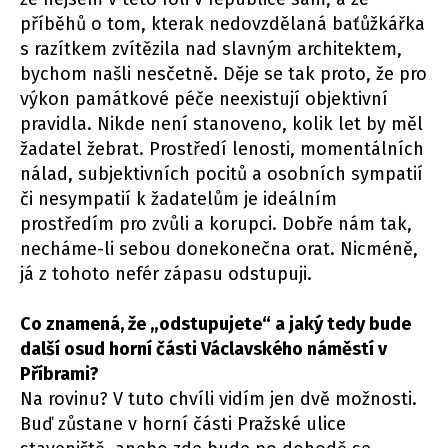
příběhů o tom, kterak nedovzdělaná baťůžkářka
s razítkem zvítězila nad slavným architektem,
bychom našli nesčetně. Děje se tak proto, že pro
výkon památkové péče neexistují objektivní
pravidla. Nikde není stanoveno, kolik let by měl
žadatel žebrat. Prostředí lenosti, momentálních
nálad, subjektivních pocitů a osobních sympatií
či nesympatií k žadatelům je ideálním
prostředím pro zvůli a korupci. Dobře nám tak,
necháme-li sebou donekonečna orat. Nicméně,
já z tohoto nefér zápasu odstupuji.
Co znamená, že „odstupujete“ a jaký tedy bude
další osud horní části Václavského náměstí v
Příbrami?
Na rovinu? V tuto chvíli vidím jen dvě možnosti.
Buď zůstane v horní části Pražské ulice