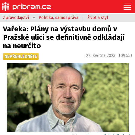
Zpravodajství
»
Politika, samospráva
|
Život a styl
Vařeka: Plány na výstavbu domů v
Pražské ulici se definitivně odkládají
na neurčito
27. května 2023 (09:55)
NEPŘEHLÉDNĚTE