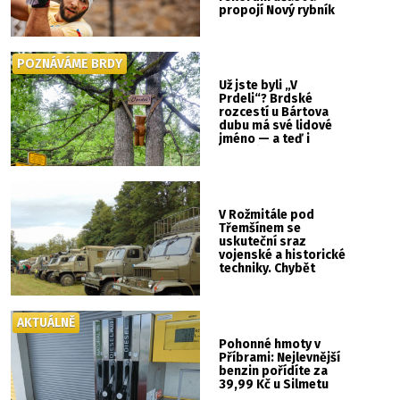
propojí Nový rybník
se Svatou Horou
POZNÁVÁME BRDY
Už jste byli „V
Prdeli“? Brdské
rozcestí u Bártova
dubu má své lidové
jméno — a teď i
vlastní cedulku
V Rožmitále pod
Třemšínem se
uskuteční sraz
vojenské a historické
techniky. Chybět
nebude kaskadérská
show ani hudba
AKTUÁLNĚ
Pohonné hmoty v
Příbrami: Nejlevnější
benzin pořídíte za
39,99 Kč u Silmetu