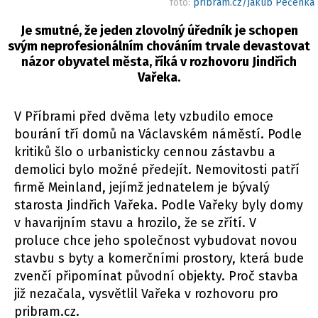
foto:
pribram.cz/Jakub Pečenka
Je smutné, že jeden zlovolný úředník je schopen
svým neprofesionálním chováním trvale devastovat
názor obyvatel města, říká v rozhovoru Jindřich
Vařeka.
V Příbrami před dvěma lety vzbudilo emoce
bourání tří domů na Václavském náměstí. Podle
kritiků šlo o urbanisticky cennou zástavbu a
demolici bylo možné předejít. Nemovitosti patří
firmě Meinland, jejímž jednatelem je bývalý
starosta Jindřich Vařeka. Podle Vařeky byly domy
v havarijním stavu a hrozilo, že se zřítí. V
proluce chce jeho společnost vybudovat novou
stavbu s byty a komerčními prostory, která bude
zvenčí připomínat původní objekty. Proč stavba
již nezačala, vysvětlil Vařeka v rozhovoru pro
pribram.cz.