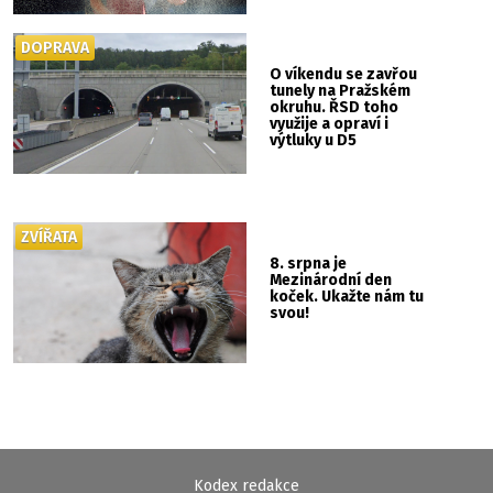
DOPRAVA
O víkendu se zavřou
tunely na Pražském
okruhu. ŘSD toho
využije a opraví i
výtluky u D5
ZVÍŘATA
8. srpna je
Mezinárodní den
koček. Ukažte nám tu
svou!
Kodex redakce