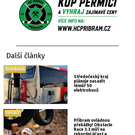
Další články
DOPRAVA
Středočeský kraj
plánuje nasadit
téměř 50
elektrobusů
SPORT
Příbram ovládnou
překážky! Obstacle
Race 3.3 míří na
rekordní účast a