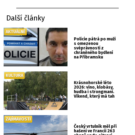
Další články
AKTUÁLNĚ
Policie pátrá po muži
s omezenou
svéprávností z
chráněného bydlení
na Příbramsku
KULTURA
Krásnohorské léto
2026: víno, klobásy,
hudba i strongmani.
Víkend, který má tah
ZAJÍMAVOSTI
Český vrtulník měl při
hašení ve Francii 263