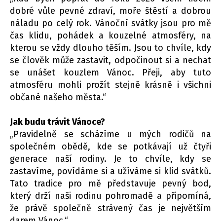
dobré vůle pevné zdraví, moře štěstí a dobrou
náladu po celý rok. Vánoční svátky jsou pro mě
čas klidu, pohádek a kouzelné atmosféry, na
kterou se vždy dlouho těším. Jsou to chvíle, kdy
se člověk může zastavit, odpočinout si a nechat
se unášet kouzlem Vánoc. Přeji, aby tuto
atmosféru mohli prožít stejně krásně i všichni
občané našeho města.“
Jak budu trávit Vánoce?
„Pravidelně se scházíme u mých rodičů na
společném obědě, kde se potkávají už čtyři
generace naší rodiny. Je to chvíle, kdy se
zastavíme, povídáme si a užíváme si klid svátků.
Tato tradice pro mě představuje pevný bod,
který drží naši rodinu pohromadě a připomíná,
že právě společně strávený čas je největším
darem Vánoc.“