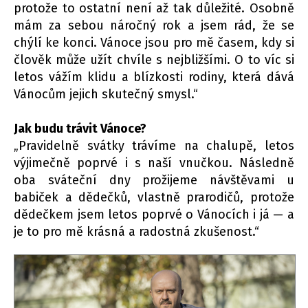
protože to ostatní není až tak důležité. Osobně
mám za sebou náročný rok a jsem rád, že se
chýlí ke konci. Vánoce jsou pro mě časem, kdy si
člověk může užít chvíle s nejbližšími. O to víc si
letos vážím klidu a blízkosti rodiny, která dává
Vánocům jejich skutečný smysl.“
Jak budu trávit Vánoce?
„Pravidelně svátky trávíme na chalupě, letos
výjimečně poprvé i s naší vnučkou. Následně
oba sváteční dny prožijeme návštěvami u
babiček a dědečků, vlastně prarodičů, protože
dědečkem jsem letos poprvé o Vánocích i já — a
je to pro mě krásná a radostná zkušenost.“