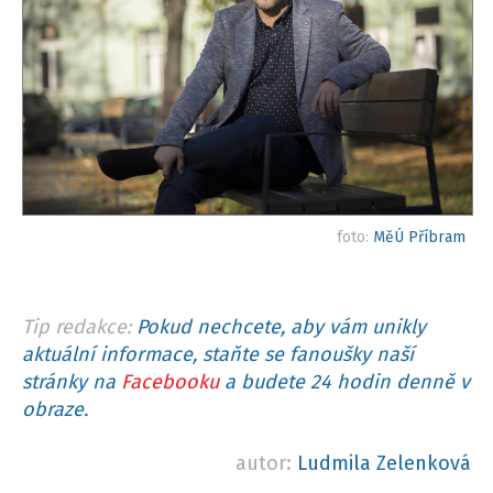
foto:
MěÚ Příbram
Tip redakce:
Pokud nechcete, aby vám unikly
aktuální informace, staňte se fanoušky naší
stránky na
Facebooku
a budete 24 hodin denně v
obraze.
autor:
Ludmila Zelenková