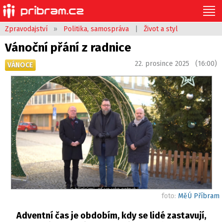
Zpravodajství
»
Politika, samospráva
|
Život a styl
Vánoční přání z radnice
22. prosince 2025 (16:00)
VÁNOCE
foto:
MěÚ Příbram
Adventní čas je obdobím, kdy se lidé zastavují,