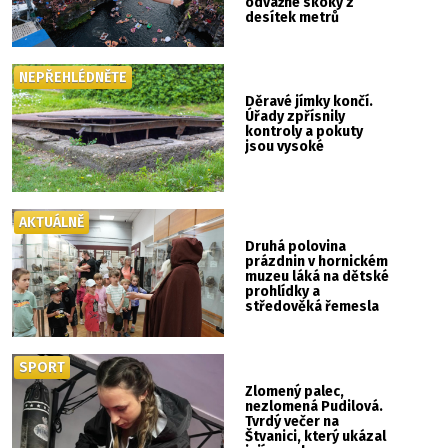
odvážné skoky z
desítek metrů
NEPŘEHLÉDNĚTE
Děravé jímky končí.
Úřady zpřísnily
kontroly a pokuty
jsou vysoké
AKTUÁLNĚ
Druhá polovina
prázdnin v hornickém
muzeu láká na dětské
prohlídky a
středověká řemesla
SPORT
Zlomený palec,
nezlomená Pudilová.
Tvrdý večer na
Štvanici, který ukázal