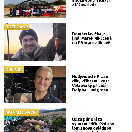
shozů vody, situaci
ztěžoval vítr
ROZHOVOR
Domácí lavička je
jiná. Marek Nikl čeká
na Příbram v Jihlavě
KULTURA
Hollywood v Praze
díky Příbrami. Petr
Větrovský přiváží
Dolpha Lundgrena
AKTUALIZOVÁNO
Už za pár dní to
vypukne! Hřiměždický
lom znovu ovládnou