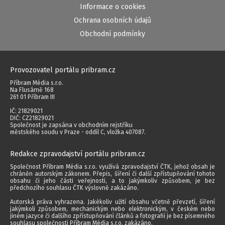
Informace o cookies
Ochrana osobních údajů
Obchodní podmínky
Provozovatel portálu pribram.cz
Příbram Média s.r.o.
Na Flusárně 168
261 01 Příbram III
IČ: 21829021
DIČ: CZ21829021
Společnost je zapsána v obchodním rejstříku
městského soudu v Praze - oddíl C, vložka 407087.
Redakce zpravodajství portálu pribram.cz
Společnost Příbram Média s.r.o. využívá zpravodajství ČTK, jehož obsah je
chráněn autorským zákonem. Přepis, šíření či další zpřístupňování tohoto
obsahu či jeho části veřejnosti, a to jakýmkoliv způsobem, je bez
předchozího souhlasu ČTK výslovně zakázáno.
Autorská práva vyhrazena. Jakékoliv užití obsahu včetně převzetí, šíření
jakýmkoli způsobem, mechanickým nebo elektronickým, v českém nebo
jiném jazyce či dalšího zpřístupňování článků a fotografií je bez písemného
souhlasu společnosti Příbram Média s.r.o. zakázáno.