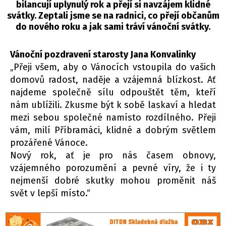
bilancují uplynulý rok a přejí si navzájem klidné
svátky. Zeptali jsme se na radnici, co přejí občanům
do nového roku a jak sami tráví vánoční svátky.
Vánoční pozdravení starosty Jana Konvalinky
„Přeji všem, aby o Vánocích vstoupila do vašich
domovů radost, naděje a vzájemná blízkost. Ať
najdeme společně sílu odpouštět těm, kteří
nám ublížili. Zkusme být k sobě laskaví a hledat
mezi sebou společné namísto rozdílného. Přeji
vám, milí Příbramáci, klidné a dobrým světlem
prozářené Vánoce.
Nový rok, ať je pro nás časem obnovy,
vzájemného porozumění a pevné víry, že i ty
nejmenší dobré skutky mohou proměnit náš
svět v lepší místo.“