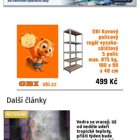
Další články
AKTUÁLNĚ
Vedra se vracejí. Už
od neděle udeří
tropické teploty,
příští týden bude