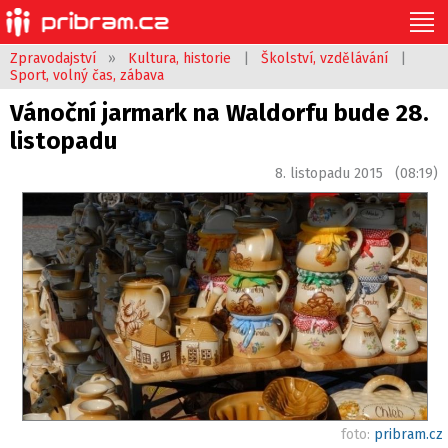
Zpravodajství
»
Kultura, historie
|
Školství, vzdělávání
|
Sport, volný čas, zábava
Vánoční jarmark na Waldorfu bude 28.
listopadu
8. listopadu 2015 (08:19)
foto:
pribram.cz