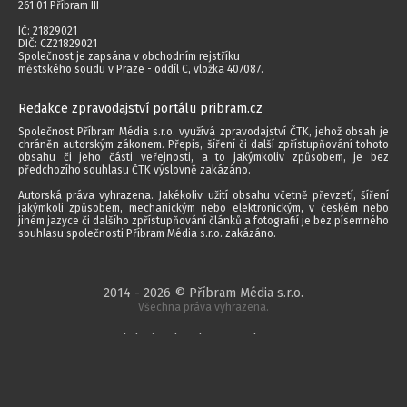
261 01 Příbram III
IČ: 21829021
DIČ: CZ21829021
Společnost je zapsána v obchodním rejstříku
městského soudu v Praze - oddíl C, vložka 407087.
Redakce zpravodajství portálu pribram.cz
Společnost Příbram Média s.r.o. využívá zpravodajství ČTK, jehož obsah je
chráněn autorským zákonem. Přepis, šíření či další zpřístupňování tohoto
obsahu či jeho části veřejnosti, a to jakýmkoliv způsobem, je bez
předchozího souhlasu ČTK výslovně zakázáno.
Autorská práva vyhrazena. Jakékoliv užití obsahu včetně převzetí, šíření
jakýmkoli způsobem, mechanickým nebo elektronickým, v českém nebo
jiném jazyce či dalšího zpřístupňování článků a fotografií je bez písemného
souhlasu společnosti Příbram Média s.r.o. zakázáno.
2014 - 2026 © Příbram Média s.r.o.
Všechna práva vyhrazena.
webdesign | websystem | KAO.cz