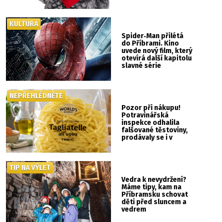
KULTURA
Spider‑Man přilétá
do Příbrami. Kino
uvede nový film, který
otevírá další kapitolu
slavné série
NEPŘEHLÉDNĚTE
Pozor při nákupu!
Potravinářská
inspekce odhalila
falšované těstoviny,
prodávaly se i v
Albertu
TIP NA VÝLET
Vedra k nevydržení?
Máme tipy, kam na
Příbramsku schovat
děti před sluncem a
vedrem