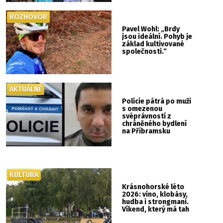
ROZHOVOR
Pavel Wohl: „Brdy
jsou ideální. Pohyb je
základ kultivované
společnosti.“
AKTUÁLNĚ
Policie pátrá po muži
s omezenou
svéprávností z
chráněného bydlení
na Příbramsku
KULTURA
Krásnohorské léto
2026: víno, klobásy,
hudba i strongmani.
Víkend, který má tah