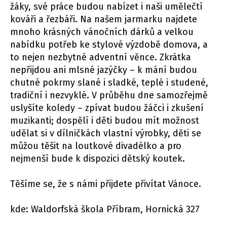
žáky, své práce budou nabízet i naši umělečtí
kováři a řezbáři. Na našem jarmarku najdete
mnoho krásných vánočních dárků a velkou
nabídku potřeb ke stylové výzdobě domova, a
to nejen nezbytné adventní věnce. Zkrátka
nepřijdou ani mlsné jazýčky – k mání budou
chutné pokrmy slané i sladké, teplé i studené,
tradiční i nezvyklé. V průběhu dne samozřejmě
uslyšíte koledy – zpívat budou žáčci i zkušení
muzikanti; dospělí i děti budou mít možnost
udělat si v dílničkách vlastní výrobky, děti se
můžou těšit na loutkové divadélko a pro
nejmenší bude k dispozici dětský koutek.
Těšíme se, že s námi přijdete přivítat Vánoce.
kde: Waldorfská škola Příbram, Hornická 327