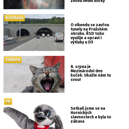
znovu velmi horký
DOPRAVA
O víkendu se zavřou
tunely na Pražském
okruhu. ŘSD toho
využije a opraví i
výtluky u D5
ZVÍŘATA
8. srpna je
Mezinárodní den
koček. Ukažte nám tu
svou!
PR
Setkali jsme se na
Hornických
slavnostech a byla to
zábava