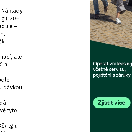
. Náklady
 g (120–
aduje –
in.
ěk
mácí, ale
í a
odle
ou dávkou
ídá
ávě tyto
Kč/kg u