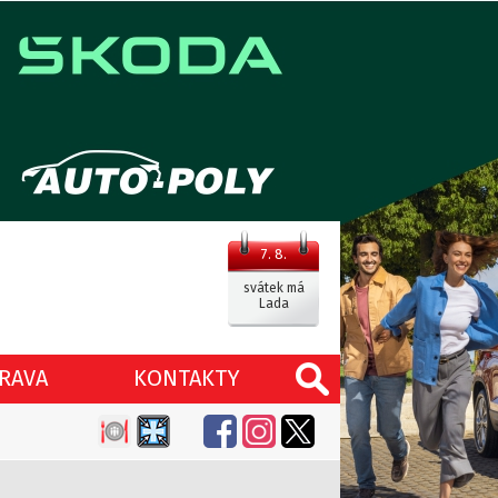
7. 8.
svátek má
Lada
RAVA
KONTAKTY