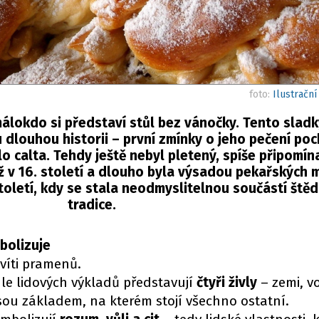
foto:
Ilustrační
álokdo si představí stůl bez vánočky. Tento sladk
dlouhou historii – první zmínky o jeho pečení poc
lo calta. Tehdy ještě nebyl pletený, spíše připomína
 v 16. století a dlouho byla výsadou pekařských m
toletí, kdy se stala neodmyslitelnou součástí ště
tradice.
bolizuje
víti pramenů.
e lidových výkladů představují
čtyři živly
– zemi, v
sou základem, na kterém stojí všechno ostatní.