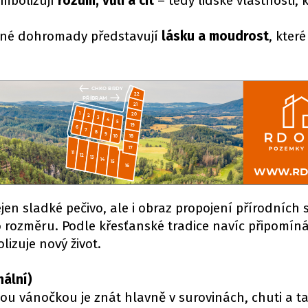
mbolizují
rozum, vůli a cit
– tedy lidské vlastnosti, 
né dohromady představují
lásku a moudrost
, které
n sladké pečivo, ale i obraz propojení přírodních si
rozměru. Podle křesťanské tradice navíc připomíná
izuje nový život.
nální)
u vánočkou je znát hlavně v surovinách, chuti a ta