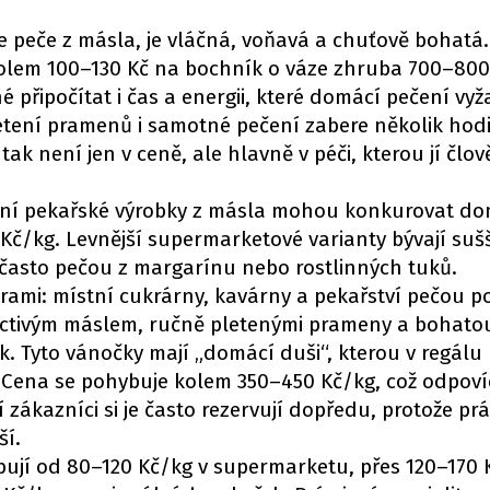
e peče z másla, je vláčná, voňavá a chuťově bohatá
kolem 100–130 Kč na bochník o váze zhruba 700–800
é připočítat i čas a energii, které domácí pečení vyž
letení pramenů i samotné pečení zabere několik hod
k není jen v ceně, ale hlavně v péči, kterou jí člov
itní pekařské výrobky z másla mohou konkurovat do
Kč/kg. Levnější supermarketové varianty bývají sušš
 často pečou z margarínu nebo rostlinných tuků.
brami: místní cukrárny, kavárny a pekařství pečou p
poctivým máslem, ručně pletenými prameny a bohat
k. Tyto vánočky mají „domácí duši“, kterou v regálu
Cena se pohybuje kolem 350–450 Kč/kg, což odpov
ní zákazníci si je často rezervují dopředu, protože pr
ší.
ují od 80–120 Kč/kg v supermarketu, přes 120–170 