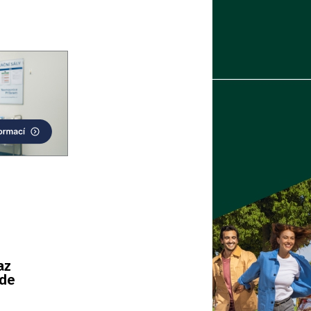
az
ude