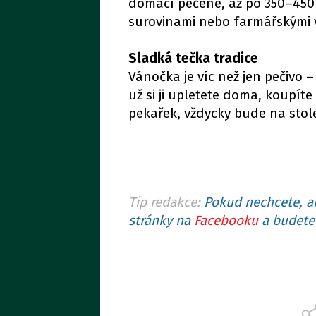
domácí pečené, až po 350–450 K
surovinami nebo farmářskými v
Sladká tečka tradice
Vánočka je víc než jen pečivo 
už si ji upletete doma, koupít
pekařek, vždycky bude na stole
Tip redakce:
Pokud nechcete, ab
stránky na
Facebooku
a budete 