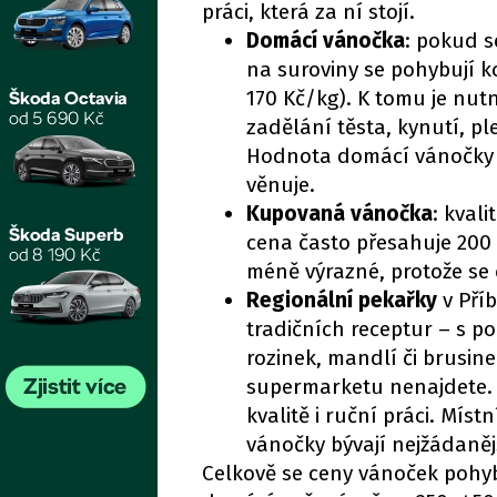
práci, která za ní stojí.
Domácí vánočka
: pokud s
na suroviny se pohybují 
170 Kč/kg). K tomu je nutn
zadělání těsta, kynutí, p
Hodnota domácí vánočky ta
věnuje.
Kupovaná vánočka
: kval
cena často přesahuje 200 
méně výrazné, protože se
Regionální pekařky
v Pří
tradičních receptur – s 
rozinek, mandlí či brusine
supermarketu nenajdete. 
kvalitě i ruční práci. Míst
vánočky bývají nejžádaněj
Celkově se ceny vánoček pohyb