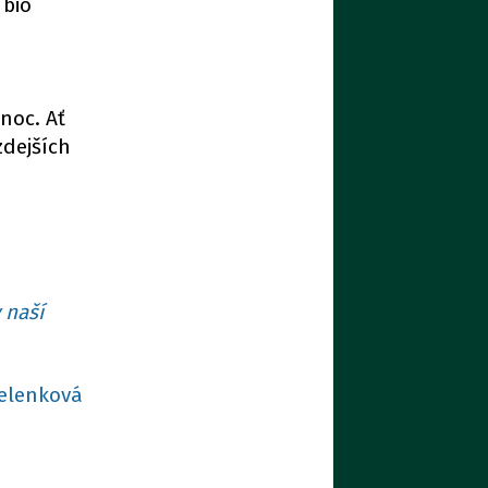
 bio
noc. Ať
zdejších
 naší
elenková