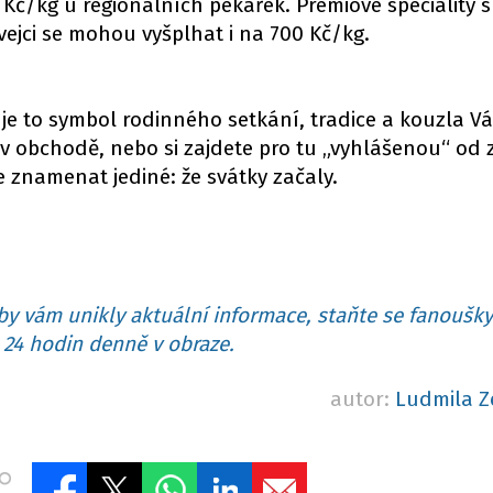
č/kg u regionálních pekařek. Prémiové speciality s
ejci se mohou vyšplhat i na 700 Kč/kg.
– je to symbol rodinného setkání, tradice a kouzla Vá
e v obchodě, nebo si zajdete pro tu „vyhlášenou“ od 
 znamenat jediné: že svátky začaly.
y vám unikly aktuální informace, staňte se fanoušky
24 hodin denně v obraze.
autor:
Ludmila Z