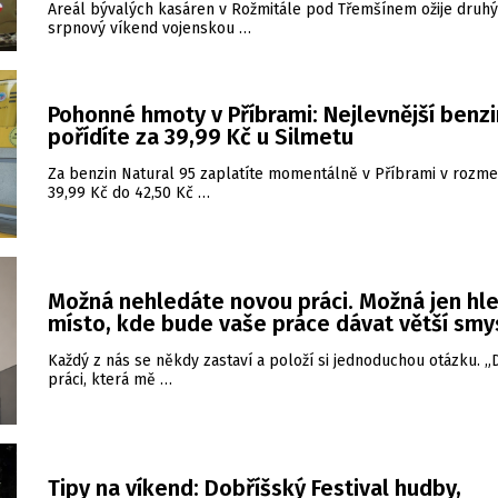
Areál bývalých kasáren v Rožmitále pod Třemšínem ožije druhý
srpnový víkend vojenskou …
Pohonné hmoty v Příbrami: Nejlevnější benzi
pořídíte za 39,99 Kč u Silmetu
Za benzin Natural 95 zaplatíte momentálně v Příbrami v rozme
39,99 Kč do 42,50 Kč …
Možná nehledáte novou práci. Možná jen hl
místo, kde bude vaše práce dávat větší smy
Každý z nás se někdy zastaví a položí si jednoduchou otázku. 
práci, která mě …
Tipy na víkend: Dobříšský Festival hudby,