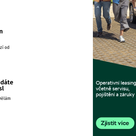
n
zí od
edáte
sl
„Dělám