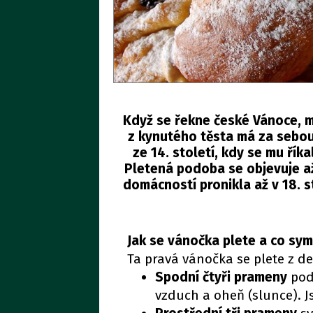
Když se řekne české Vánoce, m
z kynutého těsta má za sebou 
ze 14. století, kdy se mu říka
Pletená podoba se objevuje až
domácností pronikla až v 18. s
Jak se vánočka plete a co sym
Ta pravá vánočka se plete z de
Spodní čtyři prameny
podl
vzduch a oheň (slunce). J