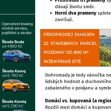
Prostřední tři prameny
sy
dávají životu směr.
Horní dva prameny
splete
završují.
Dohromady je tedy vánočka neje
lidských hodnot a duchovního 
zabaleného v povijanu a symbol
Domácí vs. kupovaná (a regio
Rozdíl mezi domácí a kupovano