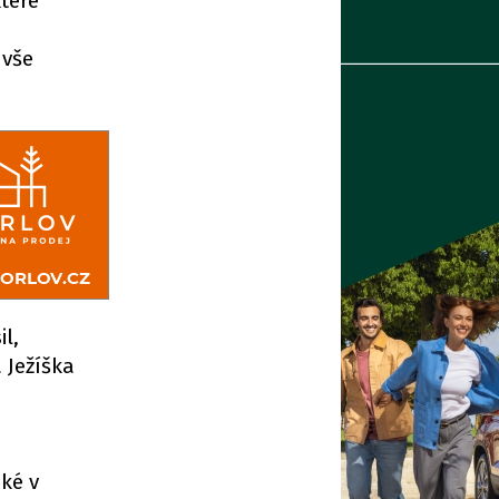
které
 vše
l,
 Ježíška
ké v