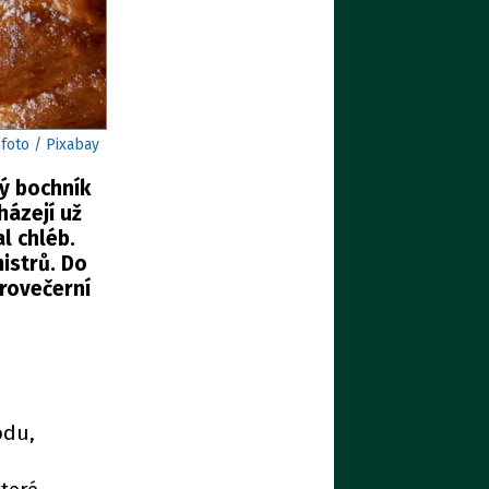
 foto / Pixabay
ý bochník
házejí už
l chléb.
istrů. Do
drovečerní
odu,