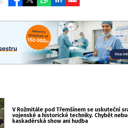
V Rožmitále pod Třemšínem se uskuteční sr
vojenské a historické techniky. Chybět neb
kaskadérská show ani hudba