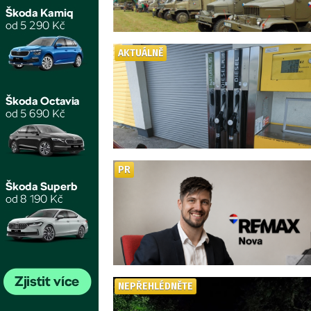
AKTUÁLNĚ
PR
NEPŘEHLÉDNĚTE