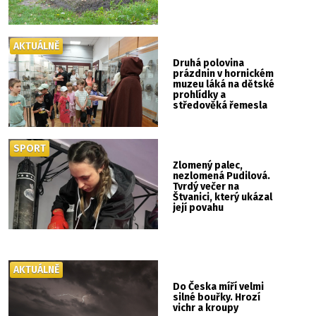
AKTUÁLNĚ
Druhá polovina
prázdnin v hornickém
muzeu láká na dětské
prohlídky a
středověká řemesla
SPORT
Zlomený palec,
nezlomená Pudilová.
Tvrdý večer na
Štvanici, který ukázal
její povahu
AKTUÁLNĚ
Do Česka míří velmi
silné bouřky. Hrozí
vichr a kroupy