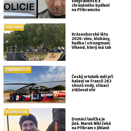
svéprávností z
chráněného bydlení
na Příbramsku
KULTURA
Krásnohorské léto
2026: víno, klobásy,
hudba i strongmani.
Víkend, který má tah
ZAJÍMAVOSTI
Český vrtulník měl při
hašení ve Francii 263
shozů vody, situaci
ztěžoval vítr
ROZHOVOR
Domácí lavička je
jiná. Marek Nikl čeká
na Příbram v Jihlavě