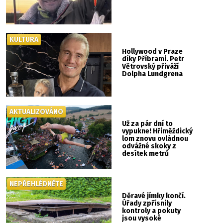
KULTURA
Hollywood v Praze
díky Příbrami. Petr
Větrovský přiváží
Dolpha Lundgrena
AKTUALIZOVÁNO
Už za pár dní to
vypukne! Hřiměždický
lom znovu ovládnou
odvážné skoky z
desítek metrů
NEPŘEHLÉDNĚTE
Děravé jímky končí.
Úřady zpřísnily
kontroly a pokuty
jsou vysoké