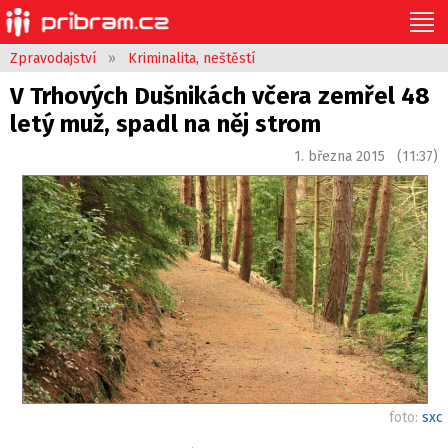
Zpravodajství
»
Kriminalita, neštěstí
V Trhových Dušnikách včera zemřel 48
letý muž, spadl na něj strom
1. března 2015 (11:37)
foto:
sxc