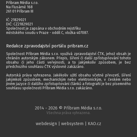
Příbram Média s.r.o.
Na Flusárně 168
261 01 Příbram III
IČ: 21829021
DIČ: CZ21829021
Společnost je zapsána v obchodním rejstříku
městského soudu v Praze - oddíl C, vložka 407087.
Redakce zpravodajství portálu pribram.cz
Společnost Příbram Média s.r.o. využívá zpravodajství ČTK, jehož obsah je
chráněn autorským zákonem. Přepis, šíření či další zpřístupňování tohoto
obsahu či jeho části veřejnosti, a to jakýmkoliv způsobem, je bez
předchozího souhlasu ČTK výslovně zakázáno.
Autorská práva vyhrazena. Jakékoliv užití obsahu včetně převzetí, šíření
jakýmkoli způsobem, mechanickým nebo elektronickým, v českém nebo
jiném jazyce či dalšího zpřístupňování článků a fotografií je bez písemného
souhlasu společnosti Příbram Média s.r.o. zakázáno.
2014 - 2026 © Příbram Média s.r.o.
Všechna práva vyhrazena.
webdesign | websystem | KAO.cz