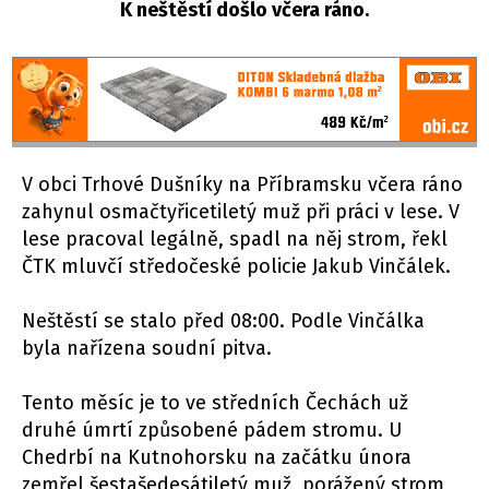
K neštěstí došlo včera ráno.
V obci Trhové Dušníky na Příbramsku včera ráno
zahynul osmačtyřicetiletý muž při práci v lese. V
lese pracoval legálně, spadl na něj strom, řekl
ČTK mluvčí středočeské policie Jakub Vinčálek.
Neštěstí se stalo před 08:00. Podle Vinčálka
byla nařízena soudní pitva.
Tento měsíc je to ve středních Čechách už
druhé úmrtí způsobené pádem stromu. U
Chedrbí na Kutnohorsku na začátku února
zemřel šestašedesátiletý muž, porážený strom