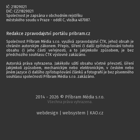
IČ: 21829021
DIČ: CZ21829021
Společnost je zapsána v obchodním rejstříku
městského soudu v Praze - oddíl C, vložka 407087.
Redakce zpravodajství portálu pribram.cz
Společnost Příbram Média s.r.o. využívá zpravodajství ČTK, jehož obsah je
chráněn autorským zákonem. Přepis, šíření či další zpřístupňování tohoto
obsahu či jeho části veřejnosti, a to jakýmkoliv způsobem, je bez
předchozího souhlasu ČTK výslovně zakázáno.
Autorská práva vyhrazena. Jakékoliv užití obsahu včetně převzetí, šíření
jakýmkoli způsobem, mechanickým nebo elektronickým, v českém nebo
jiném jazyce či dalšího zpřístupňování článků a fotografií je bez písemného
souhlasu společnosti Příbram Média s.r.o. zakázáno.
2014 - 2026 © Příbram Média s.r.o.
Všechna práva vyhrazena.
webdesign | websystem | KAO.cz