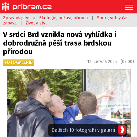
Zpravodajství
»
Ekologie, počasí, příroda
|
Sport, volný čas,
zábava
|
Život a styl
V srdci Brd vznikla nová vyhlídka i
dobrodružná pěší trasa brdskou
přírodou
12. června 2025 (07:00)
FOTOGALERIE
Dalších 10 fotografií v galerii