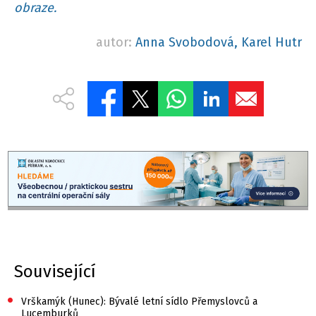
obraze.
autor:
Anna Svobodová, Karel Hutr
Související
•
Vrškamýk (Hunec): Bývalé letní sídlo Přemyslovců a
Lucemburků