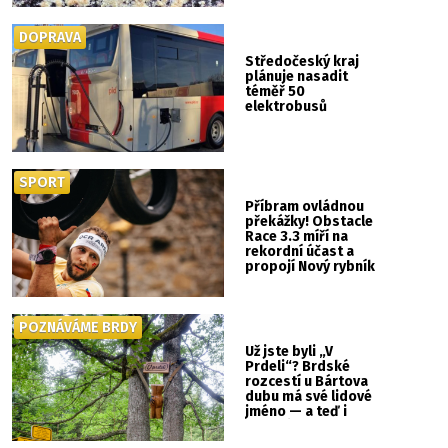
DOPRAVA
Středočeský kraj
plánuje nasadit
téměř 50
elektrobusů
SPORT
Příbram ovládnou
překážky! Obstacle
Race 3.3 míří na
rekordní účast a
propojí Nový rybník
se Svatou Horou
POZNÁVÁME BRDY
Už jste byli „V
Prdeli“? Brdské
rozcestí u Bártova
dubu má své lidové
jméno — a teď i
vlastní cedulku