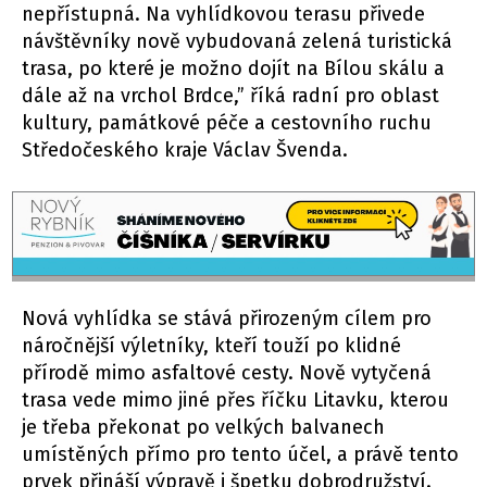
nepřístupná. Na vyhlídkovou terasu přivede
návštěvníky nově vybudovaná zelená turistická
trasa, po které je možno dojít na Bílou skálu a
dále až na vrchol Brdce,” říká radní pro oblast
kultury, památkové péče a cestovního ruchu
Středočeského kraje Václav Švenda.
Nová vyhlídka se stává přirozeným cílem pro
náročnější výletníky, kteří touží po klidné
přírodě mimo asfaltové cesty. Nově vytyčená
trasa vede mimo jiné přes říčku Litavku, kterou
je třeba překonat po velkých balvanech
umístěných přímo pro tento účel, a právě tento
prvek přináší výpravě i špetku dobrodružství.