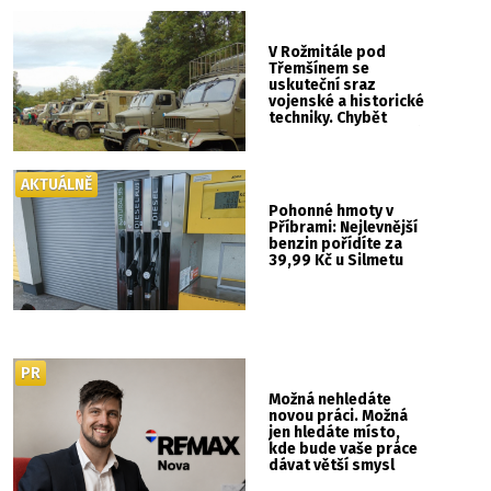
V Rožmitále pod
Třemšínem se
uskuteční sraz
vojenské a historické
techniky. Chybět
nebude kaskadérská
show ani hudba
AKTUÁLNĚ
Pohonné hmoty v
Příbrami: Nejlevnější
benzin pořídíte za
39,99 Kč u Silmetu
PR
Možná nehledáte
novou práci. Možná
jen hledáte místo,
kde bude vaše práce
dávat větší smysl