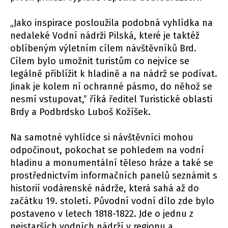
„Jako inspirace posloužila podobná vyhlídka na
nedaleké Vodní nádrži Pilská, které je taktéž
oblíbeným výletním cílem návštěvníků Brd.
Cílem bylo umožnit turistům co nejvíce se
legálně přiblížit k hladině a na nádrž se podívat.
Jinak je kolem ní ochranné pásmo, do něhož se
nesmí vstupovat,” říká ředitel Turistické oblasti
Brdy a Podbrdsko Luboš Kožíšek.
Na samotné vyhlídce si návštěvníci mohou
odpočinout, pokochat se pohledem na vodní
hladinu a monumentální těleso hráze a také se
prostřednictvím informačních panelů seznámit s
historií vodárenské nádrže, která sahá až do
začátku 19. století. Původní vodní dílo zde bylo
postaveno v letech 1818-1822. Jde o jednu z
nejstarších vodních nádrží v regionu a