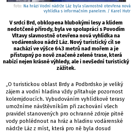
foto:
Na hrázi Vodní nádrže Láz byla slavnostně otevřena nová
vyhlídka s informačním panelem. / Karel Hutr
V srdci Brd, obklopena hlubokými lesy a klidem
nedotčené přírody, byla ve spolupráci s Povodím
Vltavy slavnostně otevřena nová vyhlídka na
vodárenskou nádrž Láz. Nový turistický cíl se
nachází ve výšce 643 metrů nad mořem a je
přístupný po nově značené zelené trase, která
nabízí nejen krásné výhledy, ale i nevšední turistický
zážitek.
„O turistickou oblast Brdy a Podbrdsko je veliký
zájem a vodní hladina vždy přitahuje pozornost
kolemjdoucích. Vybudováním vyhlídkové terasy
umožníme návštěvníkům při zachování všech
pravidel stanovených pro ochranné zdroje pitné
vody pohlédnout na hráz a hladinu vodárenské
nádrže Láz z míst, která pro ně byla dosud