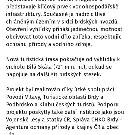
představuje klíčový prvek vodohospodářské
infrastruktury. Současně je nádrž citlivě
chráněným územím v srdci brdských hvozdů.
Otevření vyhlídky přináší jedinečnou možnost
obdivovat toto vodní dílo zblízka, respektujíc
ochranu přírody a vodního zdroje.
Nová turistická trasa pokračuje od vyhlídky k
vrcholu Bílá Skála (721 m n. m.), odkud se
napojuje na další síť brdských stezek.
Projekt byl realizován díky úzké spolupráci
Povodí Vltavy, Turistické oblasti Brdy a
Podbrdsko a Klubu českých turistů. Podporu
projektu poskytly také další instituce jako jsou
Vojenské lesy a statky ČR, Správa CHKO Brdy –
Agentura ochrany přírody a krajiny ČR a obec
Láz.