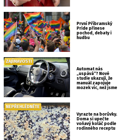
První Příbramský
Pride přinese
pochod, debaty i
hudbu
ZAJÍMAVOSTI
Automat nás
„uspává“? Nové
studie ukazují, že
manuál zapojuje
mozek víc, než jsme
si mysleli
NEPŘEHLÉDNĚTE
Vyrazte na borůvky.
Doma si upečte
voňavý koláč podle
rodinného receptu