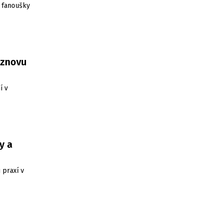
 fanoušky
 znovu
í v
y a
 praxí v