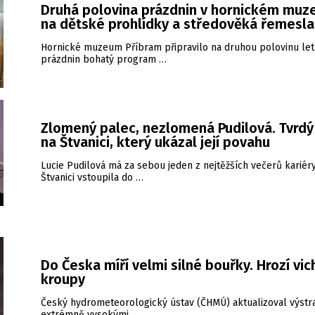
Druhá polovina prázdnin v hornickém muz
na dětské prohlídky a středověká řemesla
Hornické muzeum Příbram připravilo na druhou polovinu let
prázdnin bohatý program …
Zlomený palec, nezlomená Pudilová. Tvrdý
na Štvanici, který ukázal její povahu
Lucie Pudilová má za sebou jeden z nejtěžších večerů kariéry
Štvanici vstoupila do …
Do Česka míří velmi silné bouřky. Hrozí vic
kroupy
Český hydrometeorologický ústav (ČHMÚ) aktualizoval výstr
extrémně vysokými …