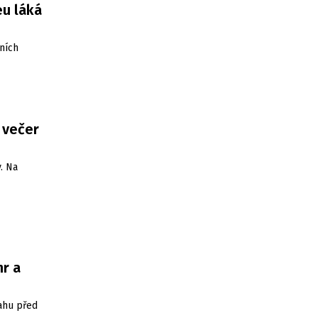
eu láká
ních
 večer
. Na
hr a
ahu před