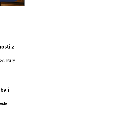
ostí z
ovi, který
ba i
ejde