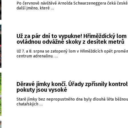
Po červnové návštěvě Arnolda Schwarzeneggera čeká české
další jméno, které …
Už za pár dní to vypukne! Hřiměždický lom
ovládnou odvážné skoky z desítek metrů
Už 7. a 8. srpna se zatopený lom v Hřiměždicích opět proměn
centrum adrenalinu. …
Děravé jímky končí. Úřady zpřísnily kontrol
pokuty jsou vysoké
Staré jímky bez nepropustného dna byly dlouhá léta běžnou
chatařských …