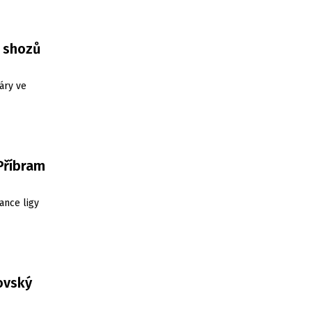
3 shozů
áry ve
 Příbram
ance ligy
ovský