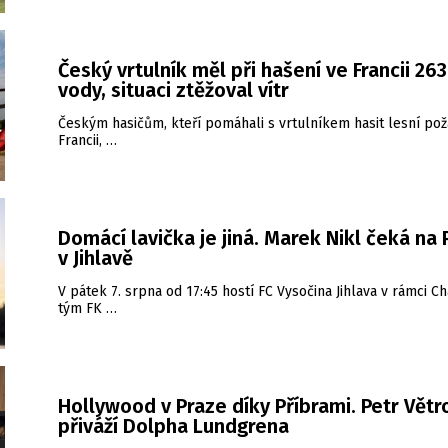
Český vrtulník měl při hašení ve Francii 26
vody, situaci ztěžoval vítr
Českým hasičům, kteří pomáhali s vrtulníkem hasit lesní pož
Francii, …
Domácí lavička je jiná. Marek Nikl čeká na
v Jihlavě
V pátek 7. srpna od 17:45 hostí FC Vysočina Jihlava v rámci Ch
tým FK …
Hollywood v Praze díky Příbrami. Petr Větr
přiváží Dolpha Lundgrena