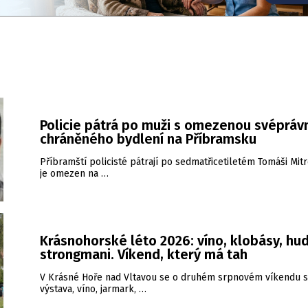
Policie pátrá po muži s omezenou svéprávn
chráněného bydlení na Příbramsku
Příbramští policisté pátrají po sedmatřicetiletém Tomáši Mitr
je omezen na …
Krásnohorské léto 2026: víno, klobásy, hud
strongmani. Víkend, který má tah
V Krásné Hoře nad Vltavou se o druhém srpnovém víkendu s
výstava, víno, jarmark, …