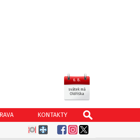
6. 8.
svátek má
Oldřiška
RAVA
KONTAKTY