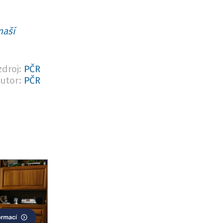
naší
zdroj:
PČR
utor:
PČR