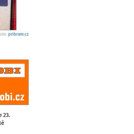
foto:
pribram.cz
 23.
ké