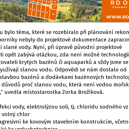
 bylo téma, které se rozebíralo při plánování reko
borníky nebyly do projektové dokumentace zapraco
í slané vody. Nyní, při úpravě původní projektové
ti opět zabývá otázkou, zda není možné technologii 
ozovateli krytých bazénů či aquaparků a vždy jsme s
evyužívají slanou vodu. Odpovědi se nám dostalo od
výstavbou bazénů a dodávkami bazénových technolog
lik důvodů proč slanou vodu, která není vodou mořs
,“ uvedla místostarostka Zorka Brožíková.
kci vody, elektrolýzou soli, tj. chloridu sodného vz
 volný chlor
 agresivní ke kovovým stavebním konstrukcím, včetn