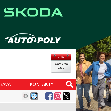
7. 8.
svátek má
Lada
RAVA
KONTAKTY