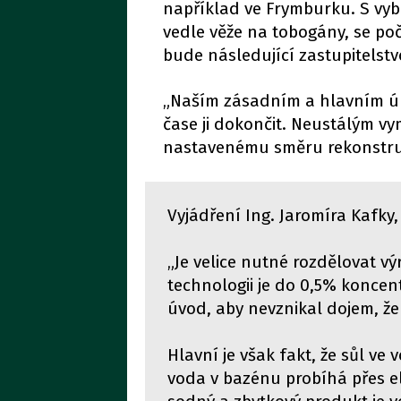
například ve Frymburku. S v
vedle věže na tobogány, se po
bude následující zastupitelst
„Naším zásadním a hlavním úko
čase ji dokončit. Neustálým v
nastavenému směru rekonstruk
Vyjádření Ing. Jaromíra Kafky,
„Je velice nutné rozdělovat v
technologii je do 0,5% koncen
úvod, aby nevznikal dojem, že
Hlavní je však fakt, že sůl ve
voda v bazénu probíhá přes el