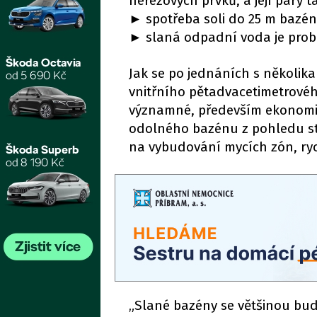
nerezových prvků, a její páry 
►
spotřeba soli do 25 m bazé
►
slaná odpadní voda je prob
Jak se po jednáních s několik
vnitřního pětadvacetimetrové
významné, především ekonomi
odolného bazénu z pohledu st
na vybudování mycích zón, ryc
„Slané bazény se většinou bud