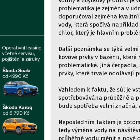
sodný a zbytkový produkt je vo
problematika je zejména v ud
doporučoval zejména kvalitní
vody, která spočívá například
chlor, který je hlavním probl
Další poznámka se týká velm
kovové prvky v bazénu, které m
problematické. Jiná čerpadla, 
prvky, které trvale odolávají p
Vzhledem k faktu, že sůl je v
spotřebovávána průběžně a pr
bude spotřeba velmi značná, 
Neposledním faktem je potom
tedy výměna vody na návštěv
průběžně vodu měnit a nově 