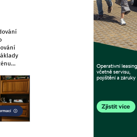
udování
o
dování
náklady
azénu…