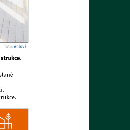
foto:
ehlová
strukce.
slané
í.
trukce.