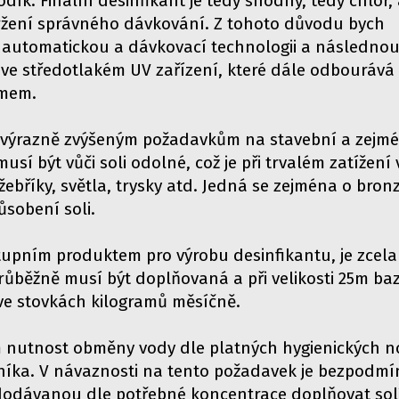
dík. Finální desinfikant je tedy shodný, tedy chlor, 
ržení správného dávkování. Z tohoto důvodu bych
 automatickou a dávkovací technologii a následno
 ve středotlakém UV zařízení, které dále odbourává
émem.
i výrazně zvýšeným požadavkům na stavební a zejm
usí být vůči soli odolné, což je při trvalém zatížení 
žebříky, světla, trysky atd. Jedná se zejména o bron
ůsobení soli.
stupním produktem pro výrobu desinfikantu, je zcela
ůběžně musí být doplňovaná a při velikosti 25m ba
ve stovkách kilogramů měsíčně.
 nutnost obměny vody dle platných hygienických n
níka. V návaznosti na tento požadavek je bezpodm
dodávanou dle potřebné koncentrace doplňovat solí