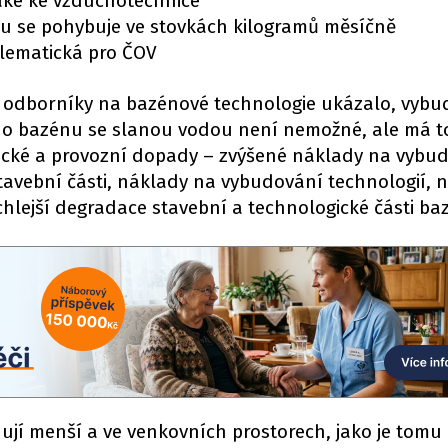
také ke vzduchotechnice
nu se pohybuje ve stovkách kilogramů měsíčně
lematická pro ČOV
a odborníky na bazénové technologie ukázalo, vyb
ho bazénu se slanou vodou není nemožné, ale má t
cké a provozní dopady – zvýšené náklady na vybu
avební části, náklady na vybudování technologií, 
hlejší degradace stavební a technologické části b
ují menší a ve venkovních prostorech, jako je tomu