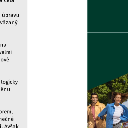
a celá
u úpravu
 vázaný
éna
velmi
zové
 logicky
zénu
orem,
ínečné
. Avšak