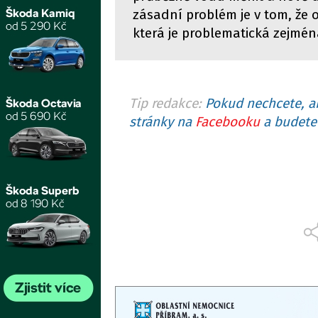
zásadní problém je v tom, že 
která je problematická zejména
Tip redakce:
Pokud nechcete, ab
stránky na
Facebooku
a budete 