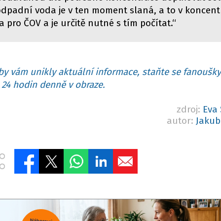
odpadní voda je v ten moment slaná, a to v koncentr
 pro ČOV a je určitě nutné s tím počítat.“
y vám unikly aktuální informace, staňte se fanoušky
24 hodin denně v obraze.
zdroj:
Eva
autor:
Jakub