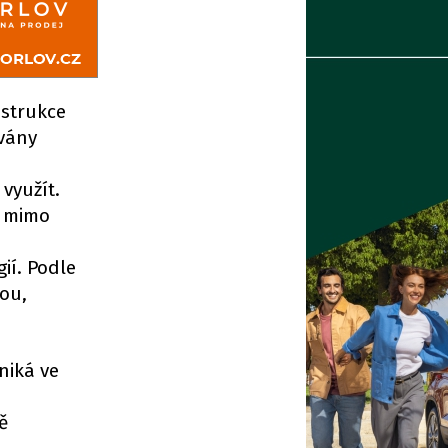
nstrukce
vány
využít.
e mimo
ií. Podle
kou,
niká ve
ě