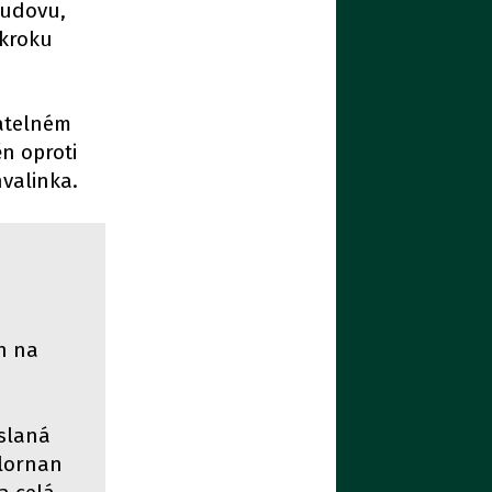
budovu,
 kroku
jatelném
n oproti
valinka.
n na
 slaná
hlornan