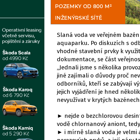
Slaná voda ve veřejném bazénu
aquaparku. Po diskuzích s od
vhodné stavební prvky k využit
dokumentace, se část veřejnos
„Jednali jsme s několika prov
jiné zajímali o důvody proč n
odborníků, kteří se zabývají 
jejich vyjádření je hned něko
nevyužívat v krytých bazénech
►
nejde o bezchlorovou desinfe
vodě chlornanový aniont, tedy
►
i mírně slaná voda je velmi