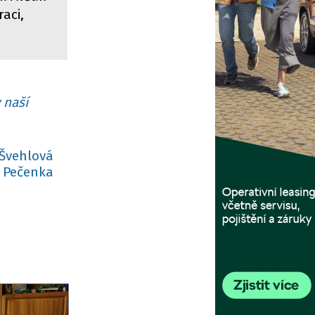
aci,
 naší
 Švehlová
 Pečenka