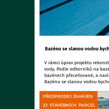
Bazénu se slanou vodou bycho
V rámci úprav projektu rekons
vody. Podle odborníků na bazé
bazénech přeceňované, a navíc
Bazénu se slanou vodou bychom