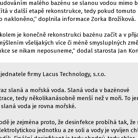
ybudováním malého bazénu se slanou vodou mimo 
čítá v další etapě rekonstrukce, tedy pokud tomuto
vo nakloněno,“ doplnila informace Zorka Brožíková.
lem je konečně rekonstrukci bazénu začít a v při
ymýšlením všelijakých více či méně smysluplných změ
ce se nikam neposuneme,“ dodal starosta Jan Kon
 jednatele firmy Lacus Technology, s.r.o.
ýraz slaná a mořská voda. Slaná voda v bazénové
trace, tedy několikanásobně menší než v moři. To je
 slaná voda je rovna mořské.
 vodě je zejména proto, že desinfekce probíhá tak, že
ektrolytickou jednotku a ze soli a vody je vyvíjen c