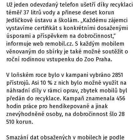
Už jeden odevzdaný telefon ušetří díky recyklaci
téměř 37 litrů vody a přinese deset korun
Jedličkově ústavu a školám. „Každému zájemci
vystavíme certifikát s konkrétními dosaženými
úsporami a příspěvkem na dobročinnost,“
informuje web remobil.cz. S každým mobilem
věnovaným do sbírky je také možné soutěžit o
roční rodinnou vstupenku do Zoo Praha.
V loňském roce bylo v kampani vybráno 2851
přístrojů. Asi 10 % z nich bylo možné využít na
náhradní díly v rámci oprav, zbytek mobilů byl
předán do recyklace. Kampaň znamenala 456
hodin práce pro hendikepované a jinak
znevýhodněné osoby, na dobročinnost šlo 28
510 korun.
Smazání dat obsažených v mobilech je podle