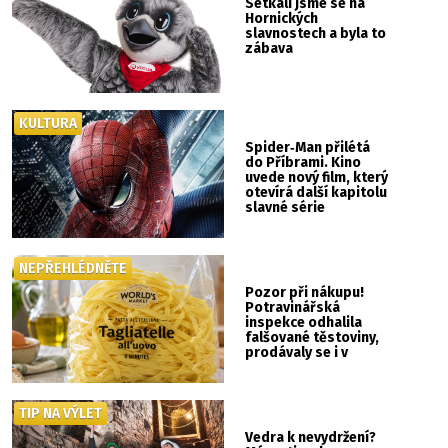
Setkali jsme se na
Hornických
slavnostech a byla to
zábava
KULTURA
Spider‑Man přilétá
do Příbrami. Kino
uvede nový film, který
otevírá další kapitolu
slavné série
NEPŘEHLÉDNĚTE
Pozor při nákupu!
Potravinářská
inspekce odhalila
falšované těstoviny,
prodávaly se i v
Albertu
TIP NA VÝLET
Vedra k nevydržení?