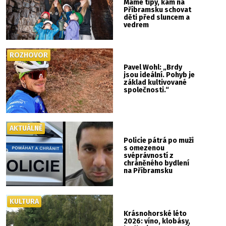
Máme tipy, kam na
Příbramsku schovat
děti před sluncem a
vedrem
ROZHOVOR
Pavel Wohl: „Brdy
jsou ideální. Pohyb je
základ kultivované
společnosti.“
AKTUÁLNĚ
Policie pátrá po muži
s omezenou
svéprávností z
chráněného bydlení
na Příbramsku
KULTURA
Krásnohorské léto
2026: víno, klobásy,