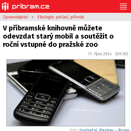
Zpravodajství
»
Ekologie, počasí, příroda
V příbramské knihovně můžete
odevzdat starý mobil a soutěžit o
roční vstupné do pražské zoo
11. října 2024 (09:30)
foto:
ilustrační, Pixabay – Bruno