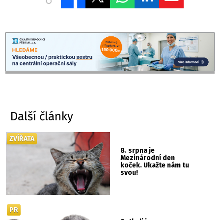
Další články
ZVÍŘATA
8. srpna je
Mezinárodní den
koček. Ukažte nám tu
svou!
PR