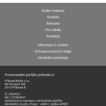
Kodex redakce
Soutěže
Reklama
Pro média
Kontakty
Informace o cookies
Ochrana osobních údajů
Obchodní podmínky
Provozovatel portálu pribram.cz
Příbram Média s.r.o.
Na Flusárně 168
261 01 Příbram III
IČ: 21829021
DIČ: CZ21829021
Společnost je zapsána v obchodním rejstříku
městského soudu v Praze - oddíl C, vložka 407087.