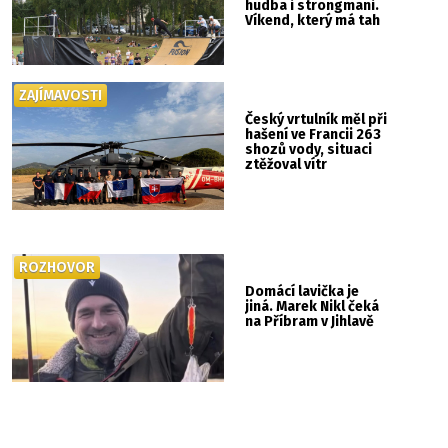
hudba i strongmani.
Víkend, který má tah
ZAJÍMAVOSTI
Český vrtulník měl při
hašení ve Francii 263
shozů vody, situaci
ztěžoval vítr
ROZHOVOR
Domácí lavička je
jiná. Marek Nikl čeká
na Příbram v Jihlavě