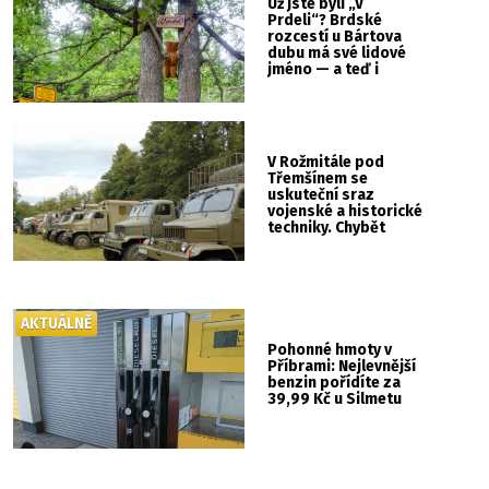
Už jste byli „V
Prdeli“? Brdské
rozcestí u Bártova
dubu má své lidové
jméno — a teď i
vlastní cedulku
V Rožmitále pod
Třemšínem se
uskuteční sraz
vojenské a historické
techniky. Chybět
nebude kaskadérská
show ani hudba
AKTUÁLNĚ
Pohonné hmoty v
Příbrami: Nejlevnější
benzin pořídíte za
39,99 Kč u Silmetu