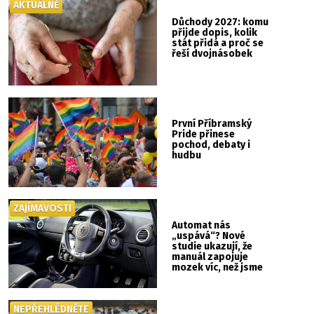
AKTUÁLNĚ
Důchody 2027: komu
přijde dopis, kolik
stát přidá a proč se
řeší dvojnásobek
První Příbramský
Pride přinese
pochod, debaty i
hudbu
ZAJÍMAVOSTI
Automat nás
„uspává“? Nové
studie ukazují, že
manuál zapojuje
mozek víc, než jsme
si mysleli
NEPŘEHLÉDNĚTE