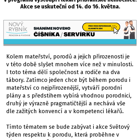
Akce se uskuteční od 14. do 16. května.
Kolem mateřství, porodů a jejich přirozenosti je
v této době slyšet mnohem více než v minulosti.
I toto téma dělí společnost a rodiče na dva
tábory. Zatímco jeden chce být během porodu i
mateřství co nejpřirozenější, vytváří porodní
plány a s předstihem vybírá vhodnou porodnici,
druhý je výrazně pragmatičtější a nechává vše
dle zažitých konvencí a v kompetenci lékařů.
Tímto tématem se bude zabývat i akce Světový
týden respektu k porodu, která proběhne v