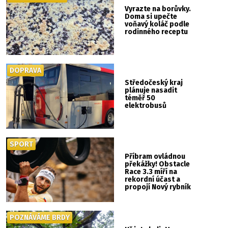
Vyrazte na borůvky.
Doma si upečte
voňavý koláč podle
rodinného receptu
DOPRAVA
Středočeský kraj
plánuje nasadit
téměř 50
elektrobusů
SPORT
Příbram ovládnou
překážky! Obstacle
Race 3.3 míří na
rekordní účast a
propojí Nový rybník
se Svatou Horou
POZNÁVÁME BRDY