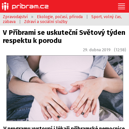
Zpravodajství
»
Ekologie, počasí, příroda
|
Sport, volný čas,
zábava
|
Zdraví a sociální služby
V Příbrami se uskuteční Světový týden
respektu k porodu
29. dubna 2019 (12:58)
V programu vystoupí i lékaři příbramské nemocnice.