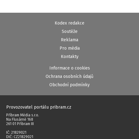
Kodex redakce
Soutěže
Reklama
Pro média
Kontakty
Informace o cookies
Ochrana osobních údajů
Obchodní podmínky
Provozovatel portálu pribram.cz
Příbram Média s.r.o.
Na Flusárně 168
261 01 Příbram III
IČ: 21829021
DIČ: CZ21829021