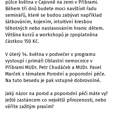
půlce května v Čajovně na zemi v Příbrami.
Během tří dnů budete moci navštívit řadu
seminářů, které se budou zabývat například
šátkováním, kojením, intuitivní kresbou
těhotných nebo nastavováním hranic dětem.
Většina kurzů a workshopů je zpoplatněna
částkou 150 Kč.
V úterý 14. května v podvečer v programu
vystoupí i primáři Oblastní nemocnice v
Příbrami MUDr. Petr Chudáček a MUDr. Pavel
Marček s tématem Porodní a poporodní péče.
Na tuto besedu je pak vstupné dobrovolné.
Jaký názor na porod a poporodní péči máte vy?
Ještě zastáncem co největší přirozenosti, nebo
věříte zažitým praxím?