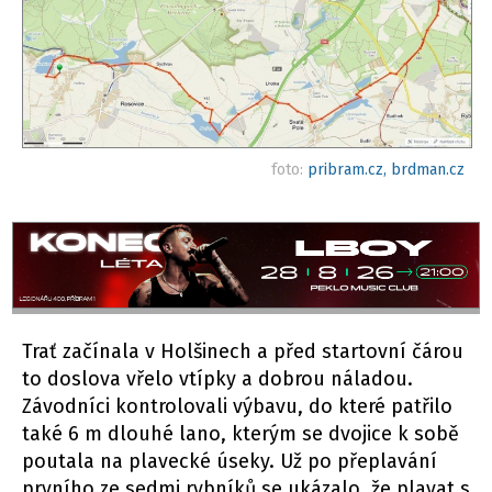
foto:
pribram.cz, brdman.cz
Trať začínala v Holšinech a před startovní čárou
to doslova vřelo vtípky a dobrou náladou.
Závodníci kontrolovali výbavu, do které patřilo
také 6 m dlouhé lano, kterým se dvojice k sobě
poutala na plavecké úseky. Už po přeplavání
prvního ze sedmi rybníků se ukázalo, že plavat s