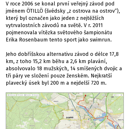
V roce 2006 se konal první veřejný závod pod
jménem ÖTILLÖ (švédsky „z ostrova na ostrov”),
který byl označen jako jeden z nejtěžších
vytrvalostních závodů na světě. V r. 2011
pojmenovala vítězka světového šampionátu
Erika Rosenbaum tento sport jako swimrun.
Jeho dobříšskou alternativu závod o délce 17,8
km, z toho 15,2 km běhu a 2,6 km plavání,
absolvovalo 18 mužských, 14 smíšených dvojic a
tři páry ve složení pouze ženském. Nejkratší
plavecký úsek byl 200 m a nejdelší 720 m.