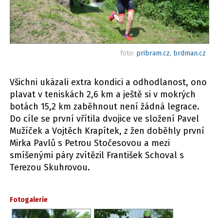
foto:
pribram.cz, brdman.cz
Všichni ukázali extra kondici a odhodlanost, ono
plavat v teniskách 2,6 km a ještě si v mokrých
botách 15,2 km zaběhnout není žádná legrace.
Do cíle se první vřítila dvojice ve složení Pavel
Mužíček a Vojtěch Krapítek, z žen doběhly první
Mirka Pavlů s Petrou Stočesovou a mezi
smíšenými páry zvítězil František Schoval s
Terezou Skuhrovou.
Fotogalerie