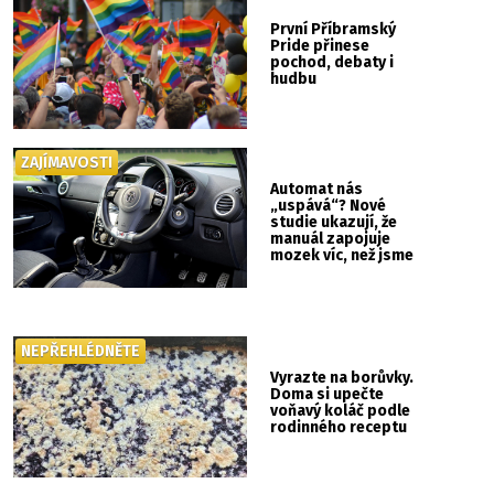
První Příbramský
Pride přinese
pochod, debaty i
hudbu
ZAJÍMAVOSTI
Automat nás
„uspává“? Nové
studie ukazují, že
manuál zapojuje
mozek víc, než jsme
si mysleli
NEPŘEHLÉDNĚTE
Vyrazte na borůvky.
Doma si upečte
voňavý koláč podle
rodinného receptu