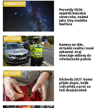
ZAJÍMAVOSTI
Perseidy 2026:
největší hvězdná
show roku, známá
jako Slzy svatého
Vavřince
AKTUÁLNĚ
Kamery na těle,
virtuální realita i nové
vybavení. Kraj
investuje miliony do
středočeské policie
AKTUÁLNĚ
Důchody 2027: komu
přijde dopis, kolik
stát přidá a proč se
řeší dvojnásobek