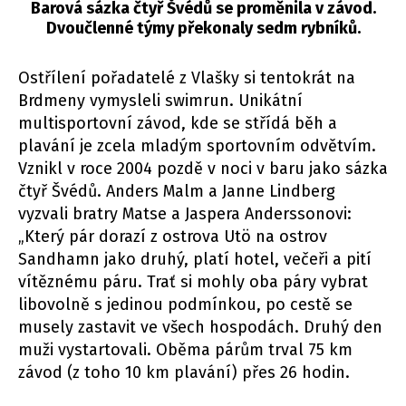
Barová sázka čtyř Švédů se proměnila v závod.
Dvoučlenné týmy překonaly sedm rybníků.
Ostřílení pořadatelé z Vlašky si tentokrát na
Brdmeny vymysleli swimrun. Unikátní
multisportovní závod, kde se střídá běh a
plavání je zcela mladým sportovním odvětvím.
Vznikl v roce 2004 pozdě v noci v baru jako sázka
čtyř Švédů. Anders Malm a Janne Lindberg
vyzvali bratry Matse a Jaspera Anderssonovi:
„Který pár dorazí z ostrova Utö na ostrov
Sandhamn jako druhý, platí hotel, večeři a pití
vítěznému páru. Trať si mohly oba páry vybrat
libovolně s jedinou podmínkou, po cestě se
musely zastavit ve všech hospodách. Druhý den
muži vystartovali. Oběma párům trval 75 km
závod (z toho 10 km plavání) přes 26 hodin.