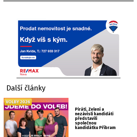
Další články
VOLBY 2026
Piráti, Zelení a
nezávislí kandidáti
představili
společnou
kandidátku Příbram
ZDOLA