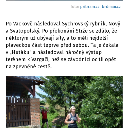
foto:
pribram.cz, brdman.cz
Po Vackově následoval Sychrovský rybník, Nový
a Svatopolský. Po překonání Strže se zdálo, že
některým už ubývají síly, a to měli nejdelší
plaveckou část teprve před sebou. Ta je čekala
v „Huťáku“ a následoval náročný výstup
terénem k Vargači, než se závodníci ocitli opět
na zpevněné cestě.