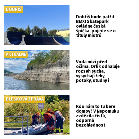
DOBŘÍŠ
Dobříš bude patřit
BMX! Skatepark
ovládne česká
špička, pojede se o
tituly mistrů
republiky
AKTUÁLNĚ
Voda mizí před
očima. Orlík odhaluje
rozsah sucha,
vysychají řeky,
potoky, studny i
mokřady
BLESKOVÁ ZPRÁVA
Kdo nám to tu bere
domov? V Nepomuku
zvítězila čistá,
odporná
bezohlednost