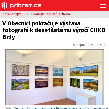
Zpravodajství
»
Ekologie, počasí, příroda
V Obecnici pokračuje výstava
fotografií k desetiletému výročí CHKO
Brdy
25. srpna 2025 (16:17)
foto:
Snímky Běly Komancové a Bohumila Fišera měly premiéru v