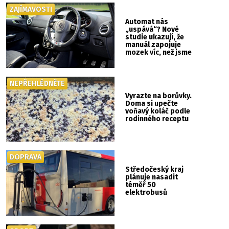
ZAJÍMAVOSTI
Automat nás
„uspává“? Nové
studie ukazují, že
manuál zapojuje
mozek víc, než jsme
si mysleli
NEPŘEHLÉDNĚTE
Vyrazte na borůvky.
Doma si upečte
voňavý koláč podle
rodinného receptu
DOPRAVA
Středočeský kraj
plánuje nasadit
téměř 50
elektrobusů