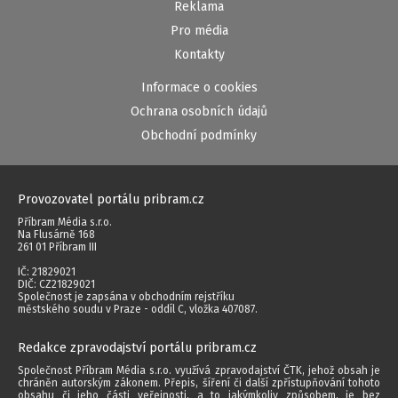
Reklama
Pro média
Kontakty
Informace o cookies
Ochrana osobních údajů
Obchodní podmínky
Provozovatel portálu pribram.cz
Příbram Média s.r.o.
Na Flusárně 168
261 01 Příbram III
IČ: 21829021
DIČ: CZ21829021
Společnost je zapsána v obchodním rejstříku
městského soudu v Praze - oddíl C, vložka 407087.
Redakce zpravodajství portálu pribram.cz
Společnost Příbram Média s.r.o. využívá zpravodajství ČTK, jehož obsah je
chráněn autorským zákonem. Přepis, šíření či další zpřístupňování tohoto
obsahu či jeho části veřejnosti, a to jakýmkoliv způsobem, je bez