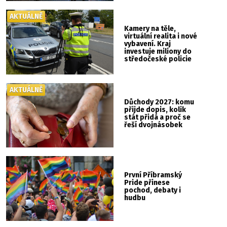
AKTUÁLNĚ
Kamery na těle,
virtuální realita i nové
vybavení. Kraj
investuje miliony do
středočeské policie
AKTUÁLNĚ
Důchody 2027: komu
přijde dopis, kolik
stát přidá a proč se
řeší dvojnásobek
První Příbramský
Pride přinese
pochod, debaty i
hudbu