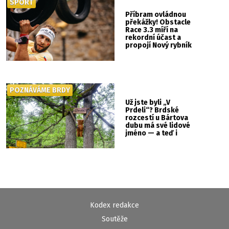
SPORT
Příbram ovládnou
překážky! Obstacle
Race 3.3 míří na
rekordní účast a
propojí Nový rybník
se Svatou Horou
POZNÁVÁME BRDY
Už jste byli „V
Prdeli“? Brdské
rozcestí u Bártova
dubu má své lidové
jméno — a teď i
vlastní cedulku
Kodex redakce
Soutěže