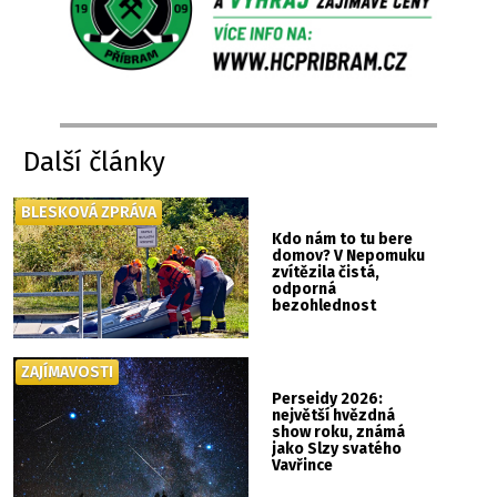
Další články
BLESKOVÁ ZPRÁVA
Kdo nám to tu bere
domov? V Nepomuku
zvítězila čistá,
odporná
bezohlednost
ZAJÍMAVOSTI
Perseidy 2026:
největší hvězdná
show roku, známá
jako Slzy svatého
Vavřince