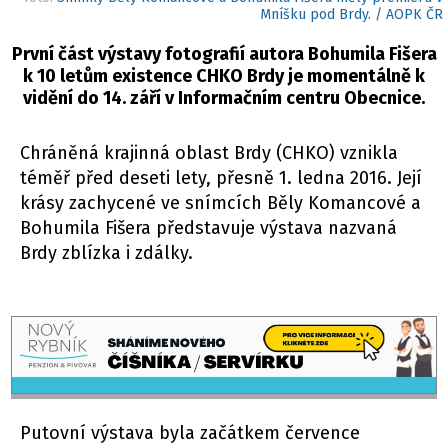
Mníšku pod Brdy. / AOPK ČR
První část výstavy fotografií autora Bohumila Fišera
k 10 letům existence CHKO Brdy je momentálně k
vidění do 14. září v Informačním centru Obecnice.
Chráněná krajinná oblast Brdy (CHKO) vznikla
téměř před deseti lety, přesně 1. ledna 2016. Její
krásy zachycené ve snímcích Běly Komancové a
Bohumila Fišera představuje výstava nazvaná
Brdy zblízka i zdálky.
Putovní výstava byla začátkem července