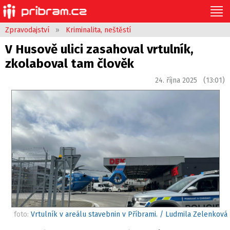
Zpravodajství
»
Kriminalita, neštěstí
V Husově ulici zasahoval vrtulník,
zkolaboval tam člověk
24. října 2025 (13:01)
foto:
Vrtulník v areálu stavebnin v Příbrami. / Ludmila Zelenková