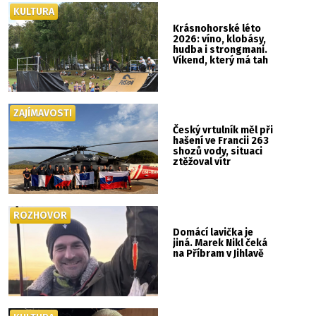
KULTURA
Krásnohorské léto
2026: víno, klobásy,
hudba i strongmani.
Víkend, který má tah
ZAJÍMAVOSTI
Český vrtulník měl při
hašení ve Francii 263
shozů vody, situaci
ztěžoval vítr
ROZHOVOR
Domácí lavička je
jiná. Marek Nikl čeká
na Příbram v Jihlavě