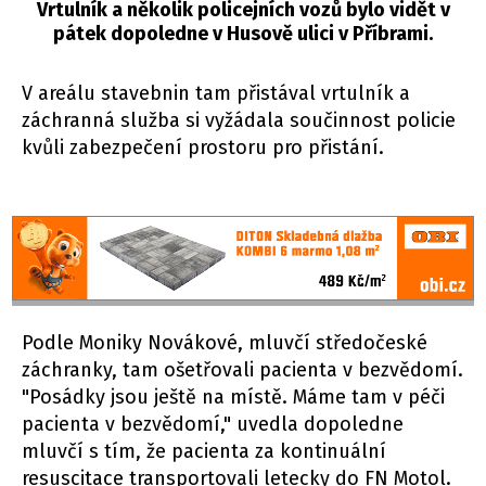
Vrtulník a několik policejních vozů bylo vidět v
pátek dopoledne v Husově ulici v Příbrami.
V areálu stavebnin tam přistával vrtulník a
záchranná služba si vyžádala součinnost policie
kvůli zabezpečení prostoru pro přistání.
Podle Moniky Novákové, mluvčí středočeské
záchranky, tam ošetřovali pacienta v bezvědomí.
"Posádky jsou ještě na místě. Máme tam v péči
pacienta v bezvědomí," uvedla dopoledne
mluvčí s tím, že pacienta za kontinuální
resuscitace transportovali letecky do FN Motol.