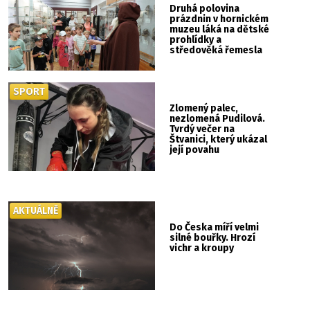
Druhá polovina
prázdnin v hornickém
muzeu láká na dětské
prohlídky a
středověká řemesla
SPORT
Zlomený palec,
nezlomená Pudilová.
Tvrdý večer na
Štvanici, který ukázal
její povahu
AKTUÁLNĚ
Do Česka míří velmi
silné bouřky. Hrozí
vichr a kroupy