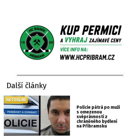
Další články
AKTUÁLNĚ
Policie pátrá po muži
s omezenou
svéprávností z
chráněného bydlení
na Příbramsku