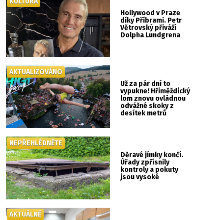
KULTURA
Hollywood v Praze
díky Příbrami. Petr
Větrovský přiváží
Dolpha Lundgrena
AKTUALIZOVÁNO
Už za pár dní to
vypukne! Hřiměždický
lom znovu ovládnou
odvážné skoky z
desítek metrů
NEPŘEHLÉDNĚTE
Děravé jímky končí.
Úřady zpřísnily
kontroly a pokuty
jsou vysoké
AKTUÁLNĚ