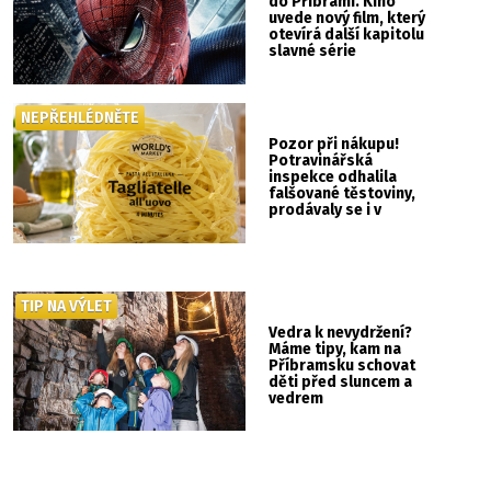
do Příbrami. Kino
uvede nový film, který
otevírá další kapitolu
slavné série
NEPŘEHLÉDNĚTE
Pozor při nákupu!
Potravinářská
inspekce odhalila
falšované těstoviny,
prodávaly se i v
Albertu
TIP NA VÝLET
Vedra k nevydržení?
Máme tipy, kam na
Příbramsku schovat
děti před sluncem a
vedrem