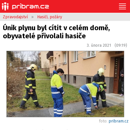
Zpravodajství
»
Hasiči, požáry
Únik plynu byl cítit v celém domě,
obyvatelé přivolali hasiče
3. února 2021 (09:19)
foto:
pribram.cz