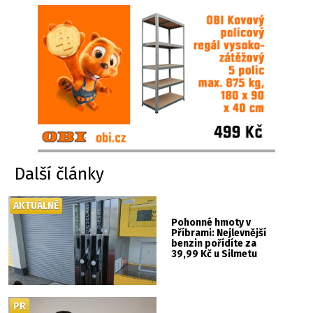
Další články
AKTUÁLNĚ
Pohonné hmoty v
Příbrami: Nejlevnější
benzin pořídíte za
39,99 Kč u Silmetu
PR