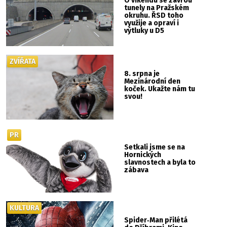
O víkendu se zavřou
tunely na Pražském
okruhu. ŘSD toho
využije a opraví i
výtluky u D5
ZVÍŘATA
8. srpna je
Mezinárodní den
koček. Ukažte nám tu
svou!
PR
Setkali jsme se na
Hornických
slavnostech a byla to
zábava
KULTURA
Spider‑Man přilétá