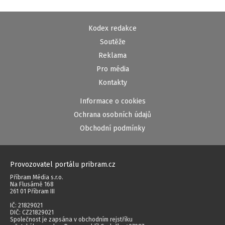
Kodex redakce
Soutěže
Reklama
Pro média
Kontakty
Informace o cookies
Ochrana osobních údajů
Obchodní podmínky
Provozovatel portálu pribram.cz
Příbram Média s.r.o.
Na Flusárně 168
261 01 Příbram III
IČ: 21829021
DIČ: CZ21829021
Společnost je zapsána v obchodním rejstříku