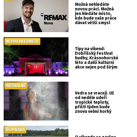
Možná nehledáte
novou práci. Možná
jen hledáte místo,
kde bude vaše práce
dávat větší smysl
NEPŘEHLÉDNĚTE
Tipy na víkend:
Dobříšský Festival
hudby, Krásnohorské
léto a další kulturní
akce nejen pod širým
nebem
AKTUÁLNĚ
Vedra se vracejí. Už
od neděle udeří
tropické teploty,
příští týden bude
znovu velmi horký
DOPRAVA