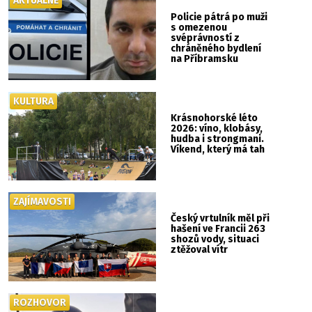
AKTUÁLNĚ
Policie pátrá po muži
s omezenou
svéprávností z
chráněného bydlení
na Příbramsku
KULTURA
Krásnohorské léto
2026: víno, klobásy,
hudba i strongmani.
Víkend, který má tah
ZAJÍMAVOSTI
Český vrtulník měl při
hašení ve Francii 263
shozů vody, situaci
ztěžoval vítr
ROZHOVOR