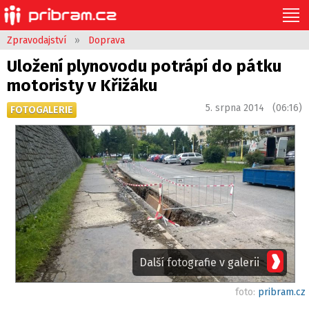
Zpravodajství
»
Doprava
Uložení plynovodu potrápí do pátku
motoristy v Křižáku
5. srpna 2014 (06:16)
FOTOGALERIE
Další fotografie v galerii
foto:
pribram.cz