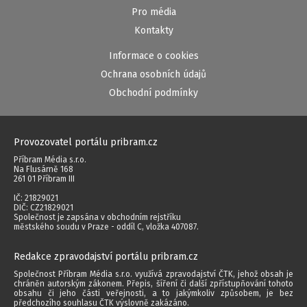
Pro média
Kontakty
Informace o cookies
Ochrana osobních údajů
Obchodní podmínky
Provozovatel portálu pribram.cz
Příbram Média s.r.o.
Na Flusárně 168
261 01 Příbram III
IČ: 21829021
DIČ: CZ21829021
Společnost je zapsána v obchodním rejstříku
městského soudu v Praze - oddíl C, vložka 407087.
Redakce zpravodajství portálu pribram.cz
Společnost Příbram Média s.r.o. využívá zpravodajství ČTK, jehož obsah je
chráněn autorským zákonem. Přepis, šíření či další zpřístupňování tohoto
obsahu či jeho části veřejnosti, a to jakýmkoliv způsobem, je bez
předchozího souhlasu ČTK výslovně zakázáno.