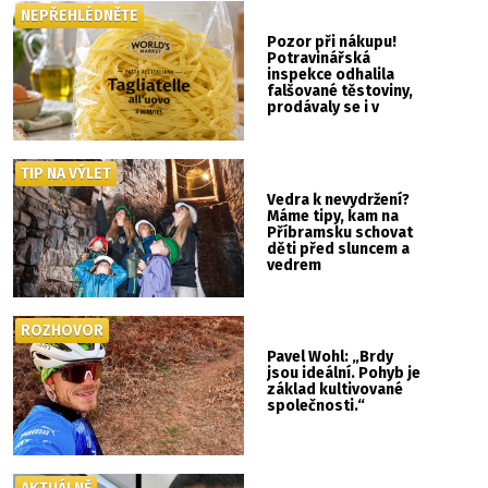
NEPŘEHLÉDNĚTE
Pozor při nákupu!
Potravinářská
inspekce odhalila
falšované těstoviny,
prodávaly se i v
Albertu
TIP NA VÝLET
Vedra k nevydržení?
Máme tipy, kam na
Příbramsku schovat
děti před sluncem a
vedrem
ROZHOVOR
Pavel Wohl: „Brdy
jsou ideální. Pohyb je
základ kultivované
společnosti.“