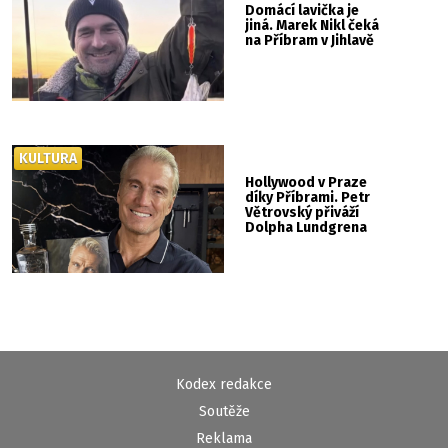
Domácí lavička je
jiná. Marek Nikl čeká
na Příbram v Jihlavě
KULTURA
Hollywood v Praze
díky Příbrami. Petr
Větrovský přiváží
Dolpha Lundgrena
Kodex redakce
Soutěže
Reklama