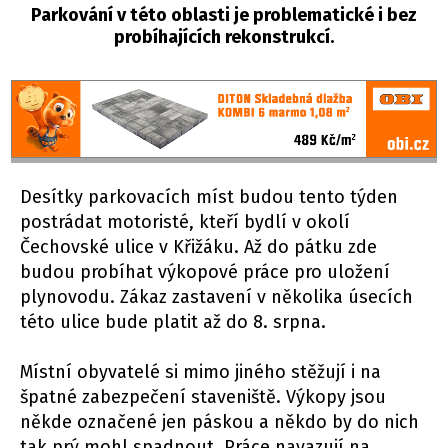
Parkování v této oblasti je problematické i bez
probíhajících rekonstrukcí.
Desítky parkovacích míst budou tento týden
postrádat motoristé, kteří bydlí v okolí
Čechovské ulice v Křižáku. Až do pátku zde
budou probíhat výkopové práce pro uložení
plynovodu. Zákaz zastavení v několika úsecích
této ulice bude platit až do 8. srpna.
Místní obyvatelé si mimo jiného stěžují i na
špatné zabezpečení staveniště. Výkopy jsou
někde označené jen páskou a někdo by do nich
tak prý mohl spadnout. Práce navazují na