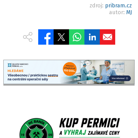
zdroj:
pribram.cz
autor:
MJ