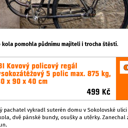
 kola pomohla půdnímu majiteli i trocha štěstí.
ý pachatel vykradl suterén domu v Sokolovské ulici
í kola, dvě pánské bundy, osušky a utěrky. Zanechal
un.