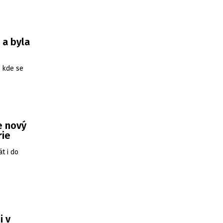
 a byla
, kde se
e nový
rie
t i do
i v