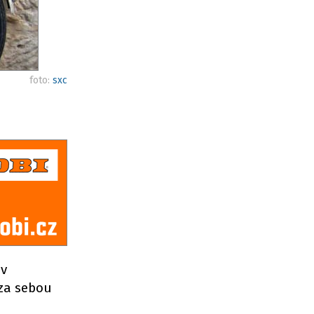
foto:
sxc
 v
 za sebou