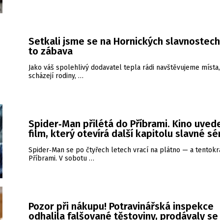
Setkali jsme se na Hornických slavnostech
to zábava
Jako váš spolehlivý dodavatel tepla rádi navštěvujeme místa
scházejí rodiny, …
Spider‑Man přilétá do Příbrami. Kino uved
film, který otevírá další kapitolu slavné sé
Spider‑Man se po čtyřech letech vrací na plátno — a tentokrá
Příbrami. V sobotu …
Pozor při nákupu! Potravinářská inspekce
odhalila falšované těstoviny, prodávaly se 