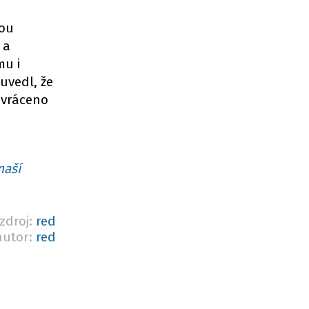
nou
 a
mu i
uvedl, že
 vráceno
naší
zdroj:
red
autor:
red