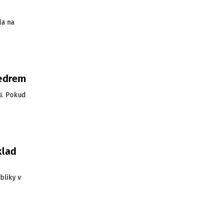
la na
vedrem
i. Pokud
klad
bliky v