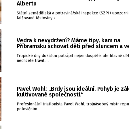
Albertu
Státní zemědělská a potravinářská inspekce (SZPI) upozorni
falšované těstoviny z …
Vedra k nevydržení? Máme tipy, kam na
Příbramsku schovat děti před sluncem a 
Tropické dny dokážou potrápit nejen dospělé, ale hlavně dět
nechcete trávit …
Pavel Wohl: „Brdy jsou ideální. Pohyb je zá
kultivované společnosti.“
Profesionální triatlonista Pavel Wohl, trojnásobný mistr repu
polovičním …