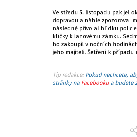
Ve středu 5. listopadu pak jel
dopravou a náhle zpozoroval muž
následně přivolal hlídku polici
klíčky k lanovému zámku. Sedmad
ho zakoupil v nočních hodinách
jeho majiteli. Šetření k případu
Tip redakce:
Pokud nechcete, aby
stránky na
Facebooku
a budete 2