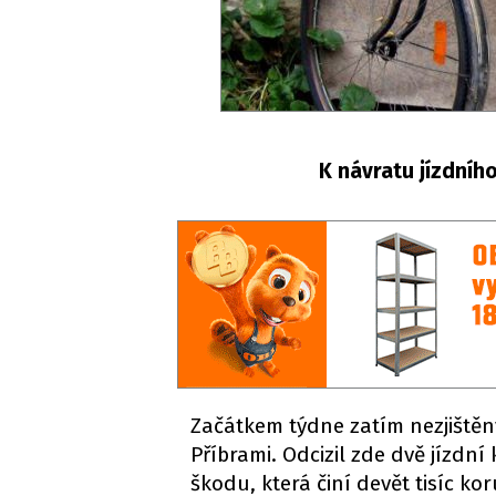
K návratu jízdního
Začátkem týdne zatím nezjištěn
Příbrami. Odcizil zde dvě jízdn
škodu, která činí devět tisíc kor