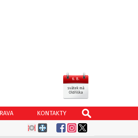
6. 8.
svátek má
Oldřiška
RAVA
KONTAKTY