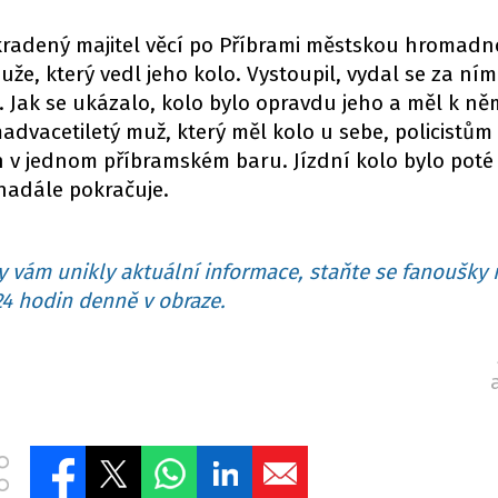
 okradený majitel věcí po Příbrami městskou hromad
e, který vedl jeho kolo. Vystoupil, vydal se za ním
e. Jak se ukázalo, kolo bylo opravdu jeho a měl k ně
vacetiletý muž, který měl kolo u sebe, policistům 
 v jednom příbramském baru. Jízdní kolo bylo poté
 nadále pokračuje.
 vám unikly aktuální informace, staňte se fanoušky 
4 hodin denně v obraze.