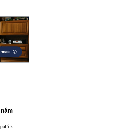
e nám
patří k