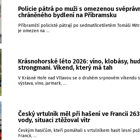
Policie pátrá po muži s omezenou svéprávn
chráněného bydlení na Příbramsku
Příbramští policisté pátrají po sedmatřicetiletém Tomáši Mitr
je omezen na …
Krásnohorské léto 2026: víno, klobásy, hud
strongmani. Víkend, který má tah
V Krásné Hoře nad Vltavou se o druhém srpnovém víkendu s
výstava, víno, jarmark, …
Český vrtulník měl při hašení ve Francii 26
vody, situaci ztěžoval vítr
Českým hasičům, kteří pomáhali s vrtulníkem hasit lesní pož
Francii, …