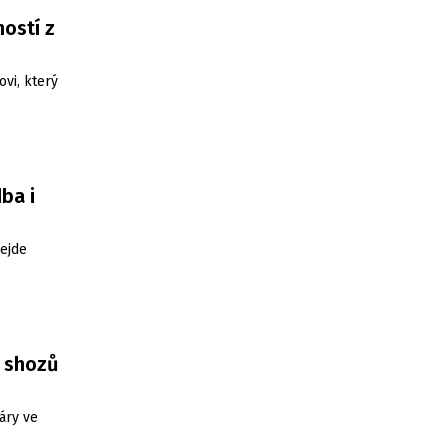
ostí z
ovi, který
ba i
ejde
3 shozů
áry ve