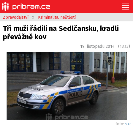
Zpravodajství
»
Kriminalita, neštěstí
Tři muži řádili na Sedlčansku, kradli
převážně kov
19. listopadu 2014 (13:13)
foto:
sxc