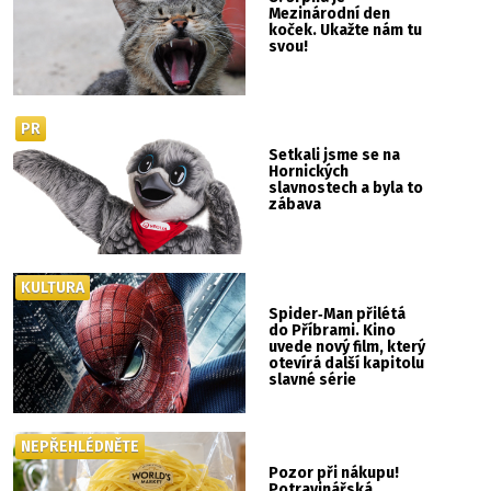
Mezinárodní den
koček. Ukažte nám tu
svou!
PR
Setkali jsme se na
Hornických
slavnostech a byla to
zábava
KULTURA
Spider‑Man přilétá
do Příbrami. Kino
uvede nový film, který
otevírá další kapitolu
slavné série
NEPŘEHLÉDNĚTE
Pozor při nákupu!
Potravinářská