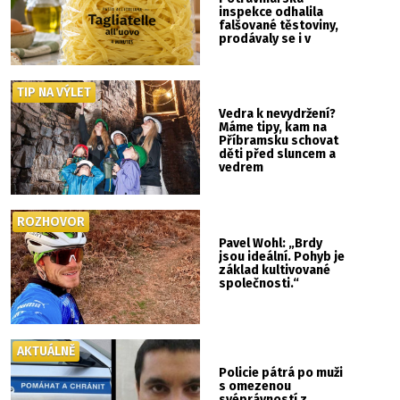
inspekce odhalila
falšované těstoviny,
prodávaly se i v
Albertu
TIP NA VÝLET
Vedra k nevydržení?
Máme tipy, kam na
Příbramsku schovat
děti před sluncem a
vedrem
ROZHOVOR
Pavel Wohl: „Brdy
jsou ideální. Pohyb je
základ kultivované
společnosti.“
AKTUÁLNĚ
Policie pátrá po muži
s omezenou
svéprávností z