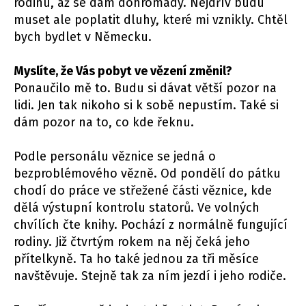
rodinu, až se dám dohromady. Nejdřív budu
muset ale poplatit dluhy, které mi vznikly. Chtěl
bych bydlet v Německu.
Myslíte, že Vás pobyt ve vězení změnil?
Ponaučilo mě to. Budu si dávat větší pozor na
lidi. Jen tak nikoho si k sobě nepustím. Také si
dám pozor na to, co kde řeknu.
Podle personálu věznice se jedná o
bezproblémového vězně. Od pondělí do pátku
chodí do práce ve střežené části věznice, kde
dělá výstupní kontrolu statorů. Ve volných
chvílích čte knihy. Pochází z normálně fungující
rodiny. Již čtvrtým rokem na něj čeká jeho
přítelkyně. Ta ho také jednou za tři měsíce
navštěvuje. Stejně tak za ním jezdí i jeho rodiče.