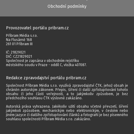
Obchodní podmínky
Provozovatel portálu pribram.cz
Příbram Média s.r.o.
Na Flusárně 168
261 01 Příbram III
IČ: 21829021
DIČ: CZ21829021
Společnost je zapsána v obchodním rejstříku
městského soudu v Praze - oddíl C, vložka 407087.
Redakce zpravodajství portálu pribram.cz
Společnost Příbram Média s.r.o. využívá zpravodajství ČTK, jehož obsah je
chráněn autorským zákonem. Přepis, šíření či další zpřístupňování tohoto
obsahu či jeho části veřejnosti, a to jakýmkoliv způsobem, je bez
předchozího souhlasu ČTK výslovně zakázáno.
Autorská práva vyhrazena. Jakékoliv užití obsahu včetně převzetí, šíření
jakýmkoli způsobem, mechanickým nebo elektronickým, v českém nebo
jiném jazyce či dalšího zpřístupňování článků a fotografií je bez písemného
souhlasu společnosti Příbram Média s.r.o. zakázáno.