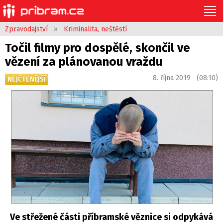
Zpravodajství
»
Kriminalita, neštěstí
Točil filmy pro dospělé, skončil ve
vězení za plánovanou vraždu
8. října 2019 (08:10)
NEJČTENĚJŠÍ
Ve střežené části příbramské věznice si odpykává