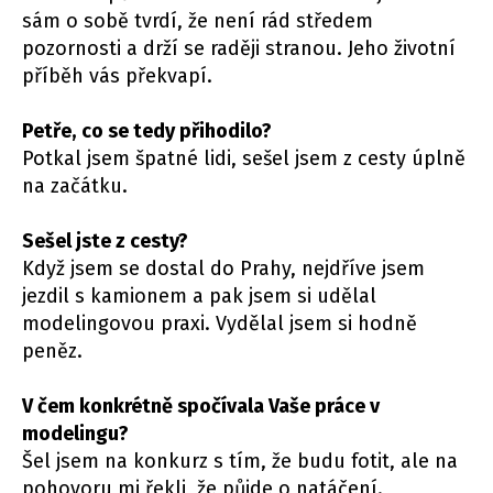
sám o sobě tvrdí, že není rád středem
pozornosti a drží se raději stranou. Jeho životní
příběh vás překvapí.
Petře,
co se tedy přihodilo?
Potkal jsem špatné lidi, sešel jsem z cesty úplně
na začátku.
Sešel jste z cesty?
Když jsem se dostal do Prahy, nejdříve jsem
jezdil s kamionem a pak jsem si udělal
modelingovou praxi. Vydělal jsem si hodně
peněz.
V čem konkrétně spočívala Vaše práce v
modelingu?
Šel jsem na konkurz s tím, že budu fotit, ale na
pohovoru mi řekli, že půjde o natáčení.