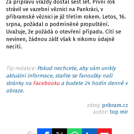
Za přípravu vraždy dostal šest let. První rok
strávil ve vazební věznici na Pankráci, v
příbramské věznici je již třetím rokem. Letos, 16.
srpna, požádal o podmíněné propuštění.
Uvažuje, že požádá o otevření případu. Cítí se
nevinen, žádnou zášť však k nikomu údajně
necítí.
Tip redakce:
Pokud nechcete, aby vám unikly
aktuální informace, staňte se fanoušky naší
stránky na
Facebooku
a budete 24 hodin denně v
obraze.
zdroj:
pribram.cz
autor:
top mir