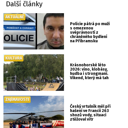
Další články
AKTUÁLNĚ
Policie pátrá po muži
s omezenou
svéprávností z
chráněného bydlení
na Příbramsku
KULTURA
Krásnohorské léto
2026: víno, klobásy,
hudba i strongmani.
Víkend, který má tah
ZAJÍMAVOSTI
Český vrtulník měl při
hašení ve Francii 263
shozů vody, situaci
ztěžoval vítr