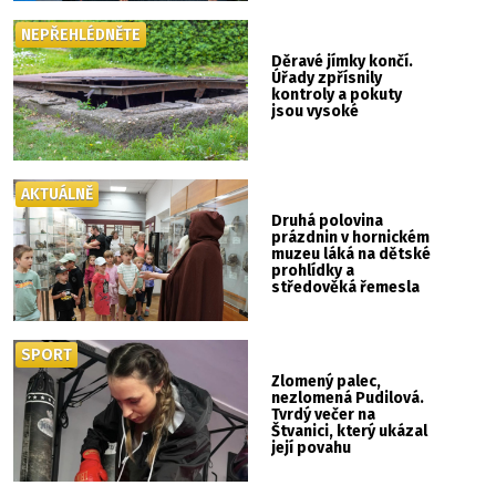
NEPŘEHLÉDNĚTE
Děravé jímky končí.
Úřady zpřísnily
kontroly a pokuty
jsou vysoké
AKTUÁLNĚ
Druhá polovina
prázdnin v hornickém
muzeu láká na dětské
prohlídky a
středověká řemesla
SPORT
Zlomený palec,
nezlomená Pudilová.
Tvrdý večer na
Štvanici, který ukázal
její povahu