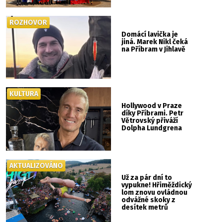
ROZHOVOR
Domácí lavička je
jiná. Marek Nikl čeká
na Příbram v Jihlavě
KULTURA
Hollywood v Praze
díky Příbrami. Petr
Větrovský přiváží
Dolpha Lundgrena
AKTUALIZOVÁNO
Už za pár dní to
vypukne! Hřiměždický
lom znovu ovládnou
odvážné skoky z
desítek metrů