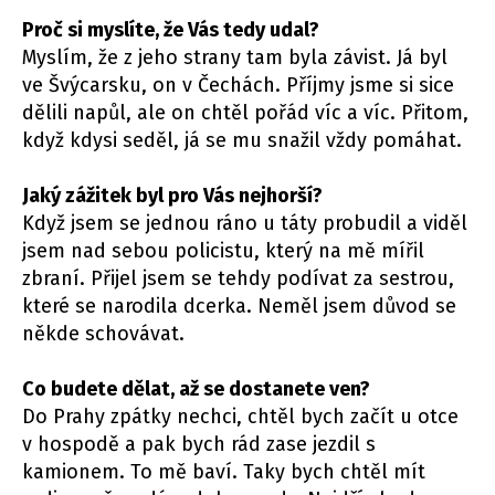
Proč si myslíte, že Vás tedy udal?
Myslím, že z jeho strany tam byla závist. Já byl
ve Švýcarsku, on v Čechách. Příjmy jsme si sice
dělili napůl, ale on chtěl pořád víc a víc. Přitom,
když kdysi seděl, já se mu snažil vždy pomáhat.
Jaký zážitek byl pro Vás nejhorší?
Když jsem se jednou ráno u táty probudil a viděl
jsem nad sebou policistu, který na mě mířil
zbraní. Přijel jsem se tehdy podívat za sestrou,
které se narodila dcerka. Neměl jsem důvod se
někde schovávat.
Co budete dělat, až se dostanete ven?
Do Prahy zpátky nechci, chtěl bych začít u otce
v hospodě a pak bych rád zase jezdil s
kamionem. To mě baví. Taky bych chtěl mít