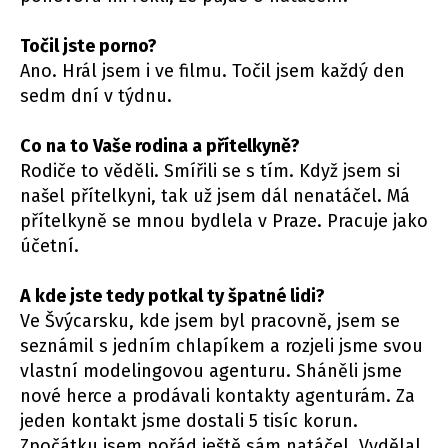
Točil jste porno?
Ano. Hrál jsem i ve filmu. Točil jsem každý den
sedm dní v týdnu.
Co na to Vaše rodina a přítelkyně?
Rodiče to věděli. Smířili se s tím. Když jsem si
našel přítelkyni, tak už jsem dál nenatáčel. Má
přítelkyně se mnou bydlela v Praze. Pracuje jako
účetní.
A kde jste tedy potkal ty špatné lidi?
Ve Švýcarsku, kde jsem byl pracovně, jsem se
seznámil s jedním chlapíkem a rozjeli jsme svou
vlastní modelingovou agenturu. Sháněli jsme
nové herce a prodávali kontakty agenturám. Za
jeden kontakt jsme dostali 5 tisíc korun.
Zpočátku jsem pořád ještě sám natáčel. Vydělal