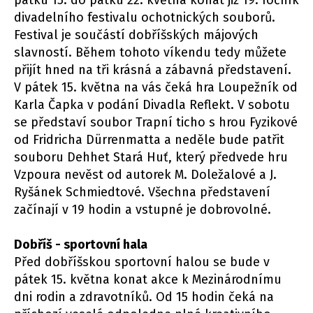
pátku 15. do pátku 22. května konat již 19. ročník
divadelního festivalu ochotnických souborů.
Festival je součástí dobříšských májových
slavností. Během tohoto víkendu tedy můžete
přijít hned na tři krásná a zábavná představení.
V pátek 15. května na vás čeká hra Loupežník od
Karla Čapka v podání Divadla Reflekt. V sobotu
se představí soubor Trapní ticho s hrou Fyzikové
od Fridricha Dürrenmatta a neděle bude patřit
souboru Dehhet Stará Huť, který předvede hru
Vzpoura nevěst od autorek M. Doležalové a J.
Ryšánek Schmiedtové. Všechna představení
začínají v 19 hodin a vstupné je dobrovolné.
Dobříš - sportovní hala
Před dobříšskou sportovní halou se bude v
pátek 15. května konat akce k Mezinárodnímu
dni rodin a zdravotníků. Od 15 hodin čeká na