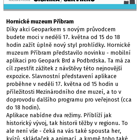
Hornické muzeum Příbram
Díky akci Geoparkem s novým průvodcem
budete moci v neděli 17. května od 15 do 18
hodin zažít úplně nový styl prohlídky. Hornické
muzeum Příbram představilo novinku - mobilní
aplikaci pro Geopark Brd a Podbrdska. Ta má za
cíl zpestřit zážitek z návštěvy této nejnovější
expozice. Slavnostní představení aplikace
proběhne v neděli 17. května od 15 hodin u
příležitosti Mezinárodního dne muzeí, a to v
doprovodu dalšího programu pro veřejnost (cca
do 18 hodin).
Aplikace nabídne dva režimy. Příblíží jak
historický vývoj, tak historii těžby v regionu. To
ale není vše - čeká na vás také spousta her,
kvízů, skládaček a animací, a kromě toho také