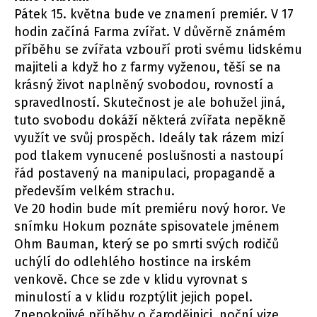
Pátek 15. května bude ve znamení premiér. V 17
hodin začíná Farma zvířat. V důvěrně známém
příběhu se zvířata vzbouří proti svému lidskému
majiteli a když ho z farmy vyženou, těší se na
krásný život naplněný svobodou, rovností a
spravedlností. Skutečnost je ale bohužel jiná,
tuto svobodu dokáží některá zvířata nepěkně
využít ve svůj prospěch. Ideály tak rázem mizí
pod tlakem vynucené poslušnosti a nastoupí
řád postavený na manipulaci, propagandě a
především velkém strachu.
Ve 20 hodin bude mít premiéru nový horor. Ve
snímku Hokum poznáte spisovatele jménem
Ohm Bauman, který se po smrti svých rodičů
uchýlí do odlehlého hostince na irském
venkově. Chce se zde v klidu vyrovnat s
minulostí a v klidu rozptýlit jejich popel.
Znepokojivé příběhy o čarodějnici, noční vize,