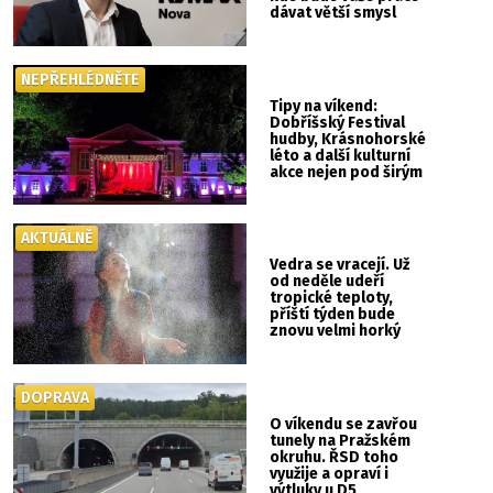
dávat větší smysl
NEPŘEHLÉDNĚTE
Tipy na víkend:
Dobříšský Festival
hudby, Krásnohorské
léto a další kulturní
akce nejen pod širým
nebem
AKTUÁLNĚ
Vedra se vracejí. Už
od neděle udeří
tropické teploty,
příští týden bude
znovu velmi horký
DOPRAVA
O víkendu se zavřou
tunely na Pražském
okruhu. ŘSD toho
využije a opraví i
výtluky u D5