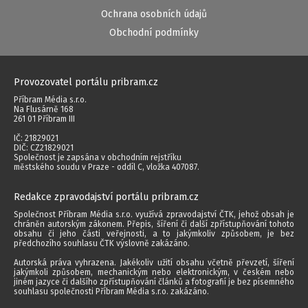
Ochrana osobních údajů
Obchodní podmínky
Provozovatel portálu pribram.cz
Příbram Média s.r.o.
Na Flusárně 168
261 01 Příbram III
IČ: 21829021
DIČ: CZ21829021
Společnost je zapsána v obchodním rejstříku
městského soudu v Praze - oddíl C, vložka 407087.
Redakce zpravodajství portálu pribram.cz
Společnost Příbram Média s.r.o. využívá zpravodajství ČTK, jehož obsah je
chráněn autorským zákonem. Přepis, šíření či další zpřístupňování tohoto
obsahu či jeho části veřejnosti, a to jakýmkoliv způsobem, je bez
předchozího souhlasu ČTK výslovně zakázáno.
Autorská práva vyhrazena. Jakékoliv užití obsahu včetně převzetí, šíření
jakýmkoli způsobem, mechanickým nebo elektronickým, v českém nebo
jiném jazyce či dalšího zpřístupňování článků a fotografií je bez písemného
souhlasu společnosti Příbram Média s.r.o. zakázáno.