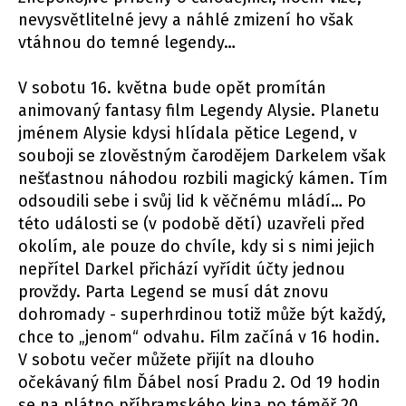
nevysvětlitelné jevy a náhlé zmizení ho však
vtáhnou do temné legendy…
V sobotu 16. května bude opět promítán
animovaný fantasy film Legendy Alysie. Planetu
jménem Alysie kdysi hlídala pětice Legend, v
souboji se zlověstným čarodějem Darkelem však
nešťastnou náhodou rozbili magický kámen. Tím
odsoudili sebe i svůj lid k věčnému mládí… Po
této události se (v podobě dětí) uzavřeli před
okolím, ale pouze do chvíle, kdy si s nimi jejich
nepřítel Darkel přichází vyřídit účty jednou
provždy. Parta Legend se musí dát znovu
dohromady - superhrdinou totiž může být každý,
chce to „jenom“ odvahu. Film začíná v 16 hodin.
V sobotu večer můžete přijít na dlouho
očekávaný film Ďábel nosí Pradu 2. Od 19 hodin
se na plátno příbramského kina po téměř 20