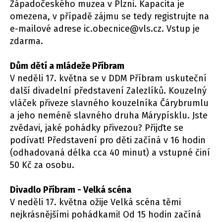
Západočeského muzea v Plzni. Kapacita je
omezena, v případě zájmu se tedy registrujte na
e-mailové adrese ic.obecnice@vls.cz. Vstup je
zdarma.
Dům dětí a mládeže Příbram
V neděli 17. května se v DDM Příbram uskuteční
další divadelní představení Zalezlíků. Kouzelný
vláček přiveze slavného kouzelníka Čárybrumlu
a jeho neméně slavného druha Márypísklu. Jste
zvědavi, jaké pohádky přivezou? Přijďte se
podívat! Představení pro děti začíná v 16 hodin
(odhadovaná délka cca 40 minut) a vstupné činí
50 Kč za osobu.
Divadlo Příbram - Velká scéna
V neděli 17. května ožije Velká scéna těmi
nejkrásnějšími pohádkami! Od 15 hodin začíná