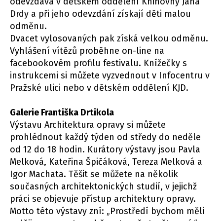
odevzdává v dětském oddělení Knihovny Jana
Drdy a při jeho odevzdání získají děti malou
odměnu.
Dvacet vylosovaných pak získá velkou odměnu.
Vyhlášení vítězů proběhne on-line na
facebookovém profilu festivalu. Knížečky s
instrukcemi si můžete vyzvednout v Infocentru v
Pražské ulici nebo v dětském oddělení KJD.
Galerie Františka Drtikola
Výstavu Architektura opravy si můžete
prohlédnout každý týden od středy do neděle
od 12 do 18 hodin. Kurátory výstavy jsou Pavla
Melková, Kateřina Špičáková, Tereza Melková a
Igor Machata. Těšit se můžete na několik
současných architektonických studií, v jejichž
práci se objevuje přístup architektury opravy.
Motto této výstavy zní: „Prostředí bychom měli