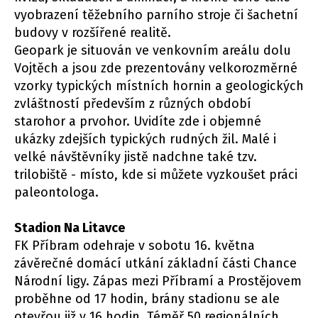
vyobrazení těžebního parního stroje či šachetní
budovy v rozšířené realitě.
Geopark je situován ve venkovním areálu dolu
Vojtěch a jsou zde prezentovány velkorozměrné
vzorky typických místních hornin a geologických
zvláštností především z různých období
starohor a prvohor. Uvidíte zde i objemné
ukázky zdejších typických rudných žil. Malé i
velké návštěvníky jistě nadchne také tzv.
trilobiště - místo, kde si můžete vyzkoušet práci
paleontologa.
Stadion Na Litavce
FK Příbram odehraje v sobotu 16. května
závěrečné domácí utkání základní části Chance
Národní ligy. Zápas mezi Příbramí a Prostějovem
proběhne od 17 hodin, brány stadionu se ale
otevřou již v 16 hodin. Téměř 50 regionálních