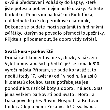
skvělé představení Pohádky do kapsy, které
jistě potěší a pobaví nejen malé diváky. Potkáte
Karkulku, Princeznu na hrášku i Budulínka,
nahlédnete také do perníkové chaloupky.
Dokonce se budete moci seznámit i s hrdinnými
zvířátky, kterým se povedlo přemoci loupežníky.
Přijďte si připomenout, že dobro vždy zvítězí.
Svatá Hora - parkoviště
Druhá část komentované vycházky s názvem
Výletní místa našich předků, jež se koná k 810.
výročí města Příbram, se bude konat již tuto
neděli (tedy 17. května) od 14 hodin. Na asi 8
kilometrů dlouhou trasu potřebujete jen
pohodlné turistické boty a dobrou náladu! Sraz
je na velkém parkovišti pod Svatou Horou a
trasa povede přes Novou Hospodu a Fantovu
louku až k pramenu Kocáby a kříži sv. Ivana.