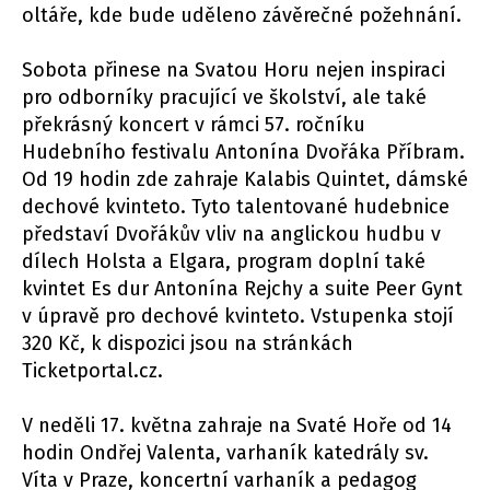
oltáře, kde bude uděleno závěrečné požehnání.
Sobota přinese na Svatou Horu nejen inspiraci
pro odborníky pracující ve školství, ale také
překrásný koncert v rámci 57. ročníku
Hudebního festivalu Antonína Dvořáka Příbram.
Od 19 hodin zde zahraje Kalabis Quintet, dámské
dechové kvinteto. Tyto talentované hudebnice
představí Dvořákův vliv na anglickou hudbu v
dílech Holsta a Elgara, program doplní také
kvintet Es dur Antonína Rejchy a suite Peer Gynt
v úpravě pro dechové kvinteto. Vstupenka stojí
320 Kč, k dispozici jsou na stránkách
Ticketportal.cz.
V neděli 17. května zahraje na Svaté Hoře od 14
hodin Ondřej Valenta, varhaník katedrály sv.
Víta v Praze, koncertní varhaník a pedagog