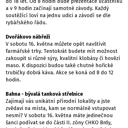
do 18 let. Od 8 hodin bude prezentace účastníků
a v 9 hodin začínají samotné závody. Každý
soutěžící loví na jednu udici a závodí se dle
rybářského řádu.
Dvořákovo nábřeží
V sobotu 16. května můžete opět navštívit
farmářské trhy. Tentokrát budete mít možnost
zakoupit si různé sýry, kvalitní klobásy či hovězí
maso. K dispozici budou také chutné hořické
trubičky dobrá káva. Akce se koná od 8 do 12
hodin.
Bahna - bývalá tanková střelnice
Zajímají vás unikátní přírodní lokality a jste
zvědavi na místa, kam se normálně vstupovat
nesmí? V sobotu 16. května máte jedinečnou
šanci podívat se do části II. zóny CHKO Brdy,