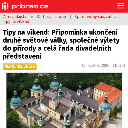
Zpravodajství
»
Kultura, historie
|
Sport, volný čas, zábava
|
Tipy na víkend
Tipy na víkend: Připomínka ukončení
druhé světové války, společné výlety
do přírody a celá řada divadelních
představení
15. května 2026 (10:30)
NEPŘEHLÉDNĚTE