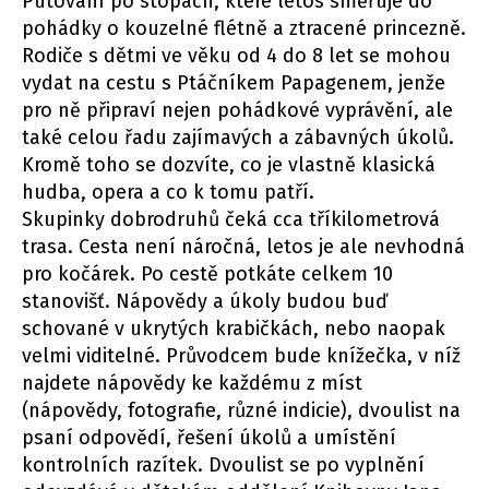
Putování po stopách, které letos směřuje do
pohádky o kouzelné flétně a ztracené princezně.
Rodiče s dětmi ve věku od 4 do 8 let se mohou
vydat na cestu s Ptáčníkem Papagenem, jenže
pro ně připraví nejen pohádkové vyprávění, ale
také celou řadu zajímavých a zábavných úkolů.
Kromě toho se dozvíte, co je vlastně klasická
hudba, opera a co k tomu patří.
Skupinky dobrodruhů čeká cca tříkilometrová
trasa. Cesta není náročná, letos je ale nevhodná
pro kočárek. Po cestě potkáte celkem 10
stanovišť. Nápovědy a úkoly budou buď
schované v ukrytých krabičkách, nebo naopak
velmi viditelné. Průvodcem bude knížečka, v níž
najdete nápovědy ke každému z míst
(nápovědy, fotografie, různé indicie), dvoulist na
psaní odpovědí, řešení úkolů a umístění
kontrolních razítek. Dvoulist se po vyplnění