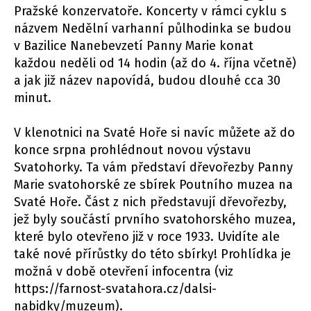
Pražské konzervatoře. Koncerty v rámci cyklu s
názvem Nedělní varhanní půlhodinka se budou
v Bazilice Nanebevzetí Panny Marie konat
každou neděli od 14 hodin (až do 4. října včetně)
a jak již název napovídá, budou dlouhé cca 30
minut.
V klenotnici na Svaté Hoře si navíc můžete až do
konce srpna prohlédnout novou výstavu
Svatohorky. Ta vám představí dřevořezby Panny
Marie svatohorské ze sbírek Poutního muzea na
Svaté Hoře. Část z nich představují dřevořezby,
jež byly součástí prvního svatohorského muzea,
které bylo otevřeno již v roce 1933. Uvidíte ale
také nové přírůstky do této sbírky! Prohlídka je
možná v době otevření infocentra (viz
https://farnost-svatahora.cz/dalsi-
nabidky/muzeum).