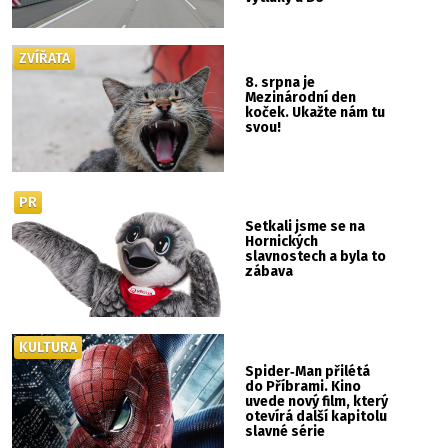
ZVÍŘATA
8. srpna je
Mezinárodní den
koček. Ukažte nám tu
svou!
PR
Setkali jsme se na
Hornických
slavnostech a byla to
zábava
KULTURA
Spider‑Man přilétá
do Příbrami. Kino
uvede nový film, který
otevírá další kapitolu
slavné série