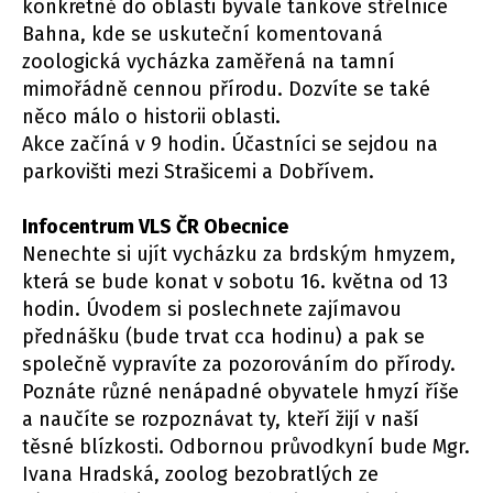
konkrétně do oblasti bývalé tankové střelnice
Bahna, kde se uskuteční komentovaná
zoologická vycházka zaměřená na tamní
mimořádně cennou přírodu. Dozvíte se také
něco málo o historii oblasti.
Akce začíná v 9 hodin. Účastníci se sejdou na
parkovišti mezi Strašicemi a Dobřívem.
Infocentrum VLS ČR Obecnice
Nenechte si ujít vycházku za brdským hmyzem,
která se bude konat v sobotu 16. května od 13
hodin. Úvodem si poslechnete zajímavou
přednášku (bude trvat cca hodinu) a pak se
společně vypravíte za pozorováním do přírody.
Poznáte různé nenápadné obyvatele hmyzí říše
a naučíte se rozpoznávat ty, kteří žijí v naší
těsné blízkosti. Odbornou průvodkyní bude Mgr.
Ivana Hradská, zoolog bezobratlých ze