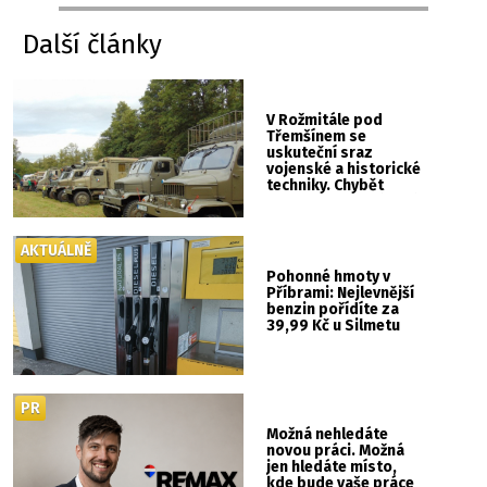
Další články
V Rožmitále pod
Třemšínem se
uskuteční sraz
vojenské a historické
techniky. Chybět
nebude kaskadérská
show ani hudba
AKTUÁLNĚ
Pohonné hmoty v
Příbrami: Nejlevnější
benzin pořídíte za
39,99 Kč u Silmetu
PR
Možná nehledáte
novou práci. Možná
jen hledáte místo,
kde bude vaše práce