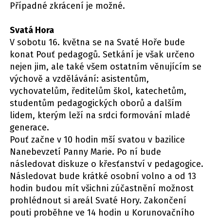
Případné zkrácení je možné.
Svatá Hora
V sobotu 16. května se na Svaté Hoře bude
konat Pouť pedagogů. Setkání je však určeno
nejen jim, ale také všem ostatním věnujícím se
výchově a vzdělávání: asistentům,
vychovatelům, ředitelům škol, katechetům,
studentům pedagogických oborů a dalším
lidem, kterým leží na srdci formování mladé
generace.
Pouť začne v 10 hodin mší svatou v bazilice
Nanebevzetí Panny Marie. Po ní bude
následovat diskuze o křesťanství v pedagogice.
Následovat bude krátké osobní volno a od 13
hodin budou mít všichni zúčastnění možnost
prohlédnout si areál Svaté Hory. Zakončení
pouti proběhne ve 14 hodin u Korunovačního