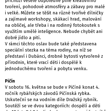
příchozí veselé odpoledne plné kreativního
tvoření, pohodové atmosféry a zábavy pro malé
i velké. Můžete se těšit na různé tvořivé dílničky
a zajímavé workshopy, skákací hrad, malování
na obličej, ale třeba i na rodinný fotokoutek s
využitím umělé inteligence. Nebude chybět ani
dobré jídlo a pití.
V rámci těchto oslav bude také představena
speciální stezka na téma rodiny, na níž se
představí i Dubánci, drobné bytosti vytvořené z
přírodnin, které vrací děti i dospělé k
jednoduchému tvoření a pobytu venku.
Pičín
V sobotu 16. května se bude v Pičíně konat 4.
ročník rybářských závodů Pičínská rybka.
Uskuteční se na vodním díle Dražský rybník.
Soutěží se ve dvou kategoriích: dospělí a děti