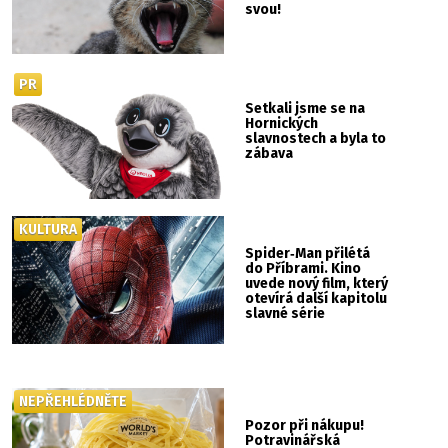
svou!
PR
Setkali jsme se na
Hornických
slavnostech a byla to
zábava
KULTURA
Spider‑Man přilétá
do Příbrami. Kino
uvede nový film, který
otevírá další kapitolu
slavné série
NEPŘEHLÉDNĚTE
Pozor při nákupu!
Potravinářská