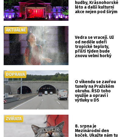
hudby, Krásnohorské
léto a další kulturní
akce nejen pod širým
nebem
AKTUÁLNĚ
Vedra se vracejí. Už
od neděle udeří
tropické teploty,
příští týden bude
znovu velmi horký
DOPRAVA
O víkendu se zavřou
tunely na Pražském
okruhu. ŘSD toho
využije a opraví i
výtluky u D5
ZVÍŘATA
8. srpna je
Mezinárodní den
koček. Ukažte nám tu