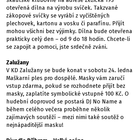
skautské klubovně na adrese Žežická 193
otevřená dílna na výrobu svíček. Takzvané
zákopové svíčky se vyrábí z vyčištěných
plechovek, kartonu a vosku či parafínu. Přijít
mohou všichni bez výjimky. Dílna bude otevřena
prakticky celý den – od 9 do 18 hodin. Chcete-li
se zapojit a pomoci, jste srdečně zváni.
Zalužany
V KD Zalužany se bude konat v sobotu 24. ledna
Maškarní ples pro dospělé. Masky vám zaručí
vstup zdarma, pokud se rozhodnete přijít bez
masky, zaplatíte symbolické vstupné 100 Kč. O
hudební doprovod se postará DJ No Name a
během celého večera proběhne několik
zajímavých soutěží – mezi nimi také soutěž o
nejnápaditější masku!