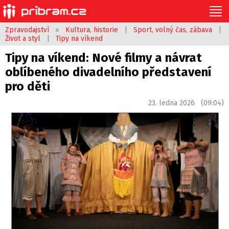
Zpravodajství
»
Kultura, historie
|
Sport, volný čas, zábava
|
Život a styl
|
Tipy na víkend
Tipy na víkend: Nové filmy a návrat
oblíbeného divadelního představení
pro děti
23. ledna 2026 (09:04)