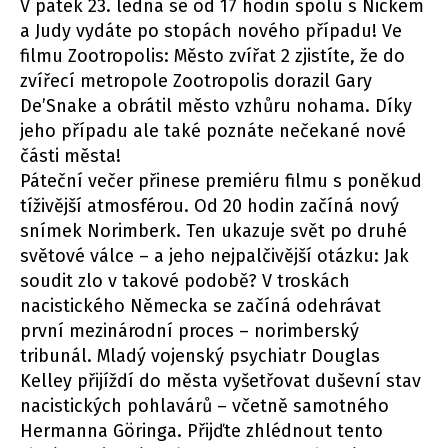
V pátek 23. ledna se od 17 hodin spolu s Nickem
a Judy vydáte po stopách nového případu! Ve
filmu Zootropolis: Město zvířat 2 zjistíte, že do
zvířecí metropole Zootropolis dorazil Gary
De’Snake a obrátil město vzhůru nohama. Díky
jeho případu ale také poznáte nečekané nové
části města!
Páteční večer přinese premiéru filmu s poněkud
tíživější atmosférou. Od 20 hodin začíná nový
snímek Norimberk. Ten ukazuje svět po druhé
světové válce – a jeho nejpalčivější otázku: Jak
soudit zlo v takové podobě? V troskách
nacistického Německa se začíná odehrávat
první mezinárodní proces – norimberský
tribunál. Mladý vojenský psychiatr Douglas
Kelley přijíždí do města vyšetřovat duševní stav
nacistických pohlavárů – včetně samotného
Hermanna Göringa. Přijďte zhlédnout tento