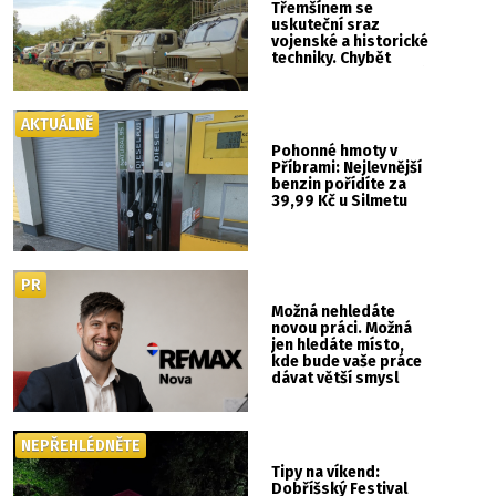
Třemšínem se
uskuteční sraz
vojenské a historické
techniky. Chybět
nebude kaskadérská
show ani hudba
AKTUÁLNĚ
Pohonné hmoty v
Příbrami: Nejlevnější
benzin pořídíte za
39,99 Kč u Silmetu
PR
Možná nehledáte
novou práci. Možná
jen hledáte místo,
kde bude vaše práce
dávat větší smysl
NEPŘEHLÉDNĚTE
Tipy na víkend:
Dobříšský Festival