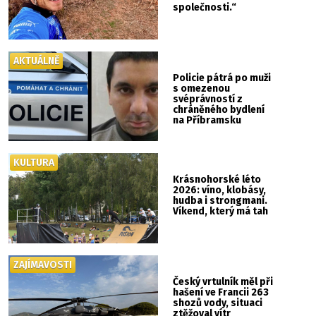
společnosti.“
AKTUÁLNĚ
Policie pátrá po muži
s omezenou
svéprávností z
chráněného bydlení
na Příbramsku
KULTURA
Krásnohorské léto
2026: víno, klobásy,
hudba i strongmani.
Víkend, který má tah
ZAJÍMAVOSTI
Český vrtulník měl při
hašení ve Francii 263
shozů vody, situaci
ztěžoval vítr