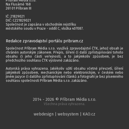
Příbram Média s.r.o.
Na Flusárně 168
261 01 Příbram III
IČ: 21829021
DIČ: CZ21829021
Společnost je zapsána v obchodním rejstříku
městského soudu v Praze - oddíl C, vložka 407087.
Redakce zpravodajství portálu pribram.cz
Společnost Příbram Média s.r.o. využívá zpravodajství ČTK, jehož obsah je
chráněn autorským zákonem. Přepis, šíření či další zpřístupňování tohoto
obsahu či jeho části veřejnosti, a to jakýmkoliv způsobem, je bez
předchozího souhlasu ČTK výslovně zakázáno.
Autorská práva vyhrazena. Jakékoliv užití obsahu včetně převzetí, šíření
jakýmkoli způsobem, mechanickým nebo elektronickým, v českém nebo
jiném jazyce či dalšího zpřístupňování článků a fotografií je bez písemného
souhlasu společnosti Příbram Média s.r.o. zakázáno.
2014 - 2026 © Příbram Média s.r.o.
Všechna práva vyhrazena.
webdesign | websystem | KAO.cz