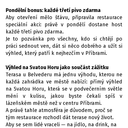
Pondělní bonus: každé třetí pivo zdarma
Aby otevření mělo šťávu, připravila restaurace
speciální akci: právě v pondělí dostane host
každé třetí pivo zdarma.
Je to pozvánka pro všechny, kdo si chtějí po
práci sednout ven, dát si něco dobrého a užít si
výhled, který patří k nejhezčím v Příbrami.
Výhled na Svatou Horu jako součást zážitku
Terasa u Belvederu má jednu výhodu, kterou ne
každá zahrádka ve městě nabízí: přímý výhled
na Svatou Horu, která se v podvečerním světle
mění v kulisu, jakou byste čekali spíš v
lázeňském městě než v centru Příbrami.
A právě tahle atmosféra je důvodem, proč se
tým restaurace rozhodl dát terase nový život.
Aby se sem lidé vraceli — na jídlo, na drink, na