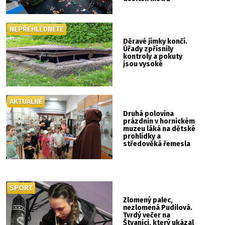
NEPŘEHLÉDNĚTE
Děravé jímky končí.
Úřady zpřísnily
kontroly a pokuty
jsou vysoké
AKTUÁLNĚ
Druhá polovina
prázdnin v hornickém
muzeu láká na dětské
prohlídky a
středověká řemesla
SPORT
Zlomený palec,
nezlomená Pudilová.
Tvrdý večer na
Štvanici, který ukázal