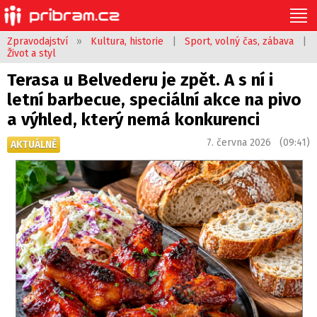
Zpravodajství
»
Kultura, historie
|
Sport, volný čas, zábava
|
Život a styl
Terasa u Belvederu je zpět. A s ní i
letní barbecue, speciální akce na pivo
a výhled, který nemá konkurenci
7. června 2026 (09:41)
AKTUÁLNĚ