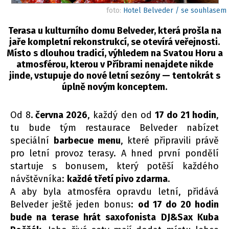
foto:
Hotel Belveder / se souhlasem
Terasa u kulturního domu Belveder, která prošla na
jaře kompletní rekonstrukcí, se otevírá veřejnosti.
Místo s dlouhou tradicí, výhledem na Svatou Horu a
atmosférou, kterou v Příbrami nenajdete nikde
jinde, vstupuje do nové letní sezóny — tentokrát s
úplně novým konceptem.
Od 8
. června 2026
, každý den od
17 do 21 hodin
,
tu bude tým restaurace Belveder nabízet
speciální
barbecue menu
, které připravili právě
pro letní provoz terasy. A hned první pondělí
startuje s bonusem, který potěší každého
návštěvníka:
každé třetí pivo zdarma
.
A aby byla atmosféra opravdu letní, přidává
Belveder ještě jeden bonus:
od 17 do 20 hodin
bude na terase hrát saxofonista
DJ&Sax Kuba