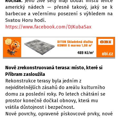
Ročňák
. Jeho živé sety mají dodat místu lehce
americký nádech — přesně takový, jaký se k
barbecue a večernímu posezení s výhledem na
Svatou Horu hodí.
https://www.facebook.com/DJKubaSax
Nově zrekonstruovaná terasa: místo, které si
Příbram zasloužila
Rekonstrukce terasy byla jedním z
nejviditelnějších zásahů do areálu kulturního
domu za poslední roky. Po letech chátrání se
prostor konečně dočkal obnovy, která mu
vrátila důstojnost i bezpečnost.
Nové povrchy, opravené pískovcové prvky, nové