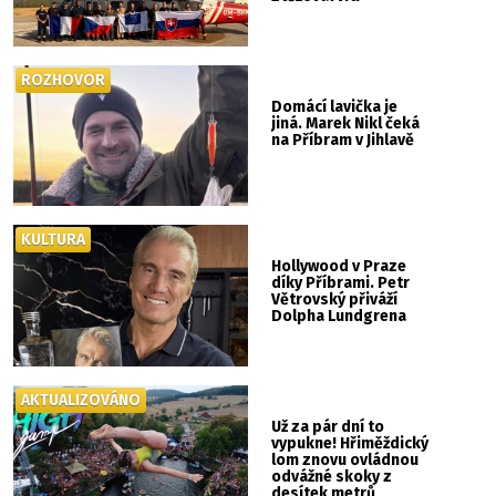
ROZHOVOR
Domácí lavička je
jiná. Marek Nikl čeká
na Příbram v Jihlavě
KULTURA
Hollywood v Praze
díky Příbrami. Petr
Větrovský přiváží
Dolpha Lundgrena
AKTUALIZOVÁNO
Už za pár dní to
vypukne! Hřiměždický
lom znovu ovládnou
odvážné skoky z
desítek metrů