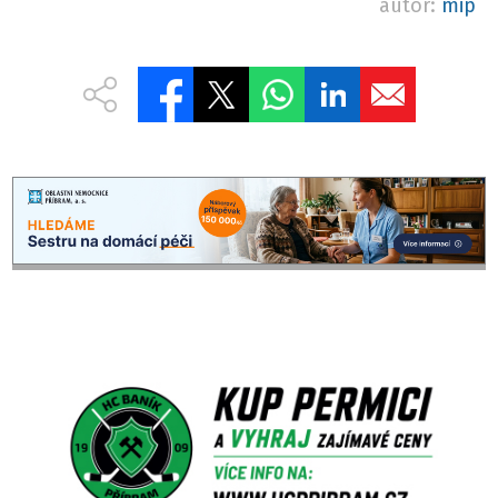
autor:
mip