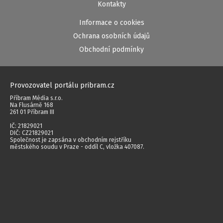
Kontakty
Informace o cookies
Ochrana osobních údajů
Obchodní podmínky
Provozovatel portálu pribram.cz
Příbram Média s.r.o.
Na Flusárně 168
261 01 Příbram III
IČ: 21829021
DIČ: CZ21829021
Společnost je zapsána v obchodním rejstříku
městského soudu v Praze - oddíl C, vložka 407087.
Redakce zpravodajství portálu pribram.cz
Společnost Příbram Média s.r.o. využívá zpravodajství ČTK, jehož obsah je
chráněn autorským zákonem. Přepis, šíření či další zpřístupňování tohoto
obsahu či jeho části veřejnosti, a to jakýmkoliv způsobem, je bez
předchozího souhlasu ČTK výslovně zakázáno.
Autorská práva vyhrazena. Jakékoliv užití obsahu včetně převzetí, šíření