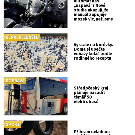
Automat nás
„uspává“? Nové
studie ukazují, že
manuál zapojuje
mozek víc, než jsme
si mysleli
NEPŘEHLÉDNĚTE
Vyrazte na borůvky.
Doma si upečte
voňavý koláč podle
rodinného receptu
DOPRAVA
Středočeský kraj
plánuje nasadit
téměř 50
elektrobusů
SPORT
Příbram ovládnou