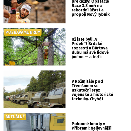
překážky! Obstacle
Race 3.3 míří na
rekordní účast a
propojí Nový rybník
se Svatou Horou
POZNÁVÁME BRDY
Už jste byli „V
Prdeli“? Brdské
rozcestí u Bártova
dubu má své lidové
jméno — a teď i
vlastní cedulku
V Rožmitále pod
Třemšínem se
uskuteční sraz
vojenské a historické
techniky. Chybět
nebude kaskadérská
show ani hudba
AKTUÁLNĚ
Pohonné hmoty v
Příbrami: Nejlevnější