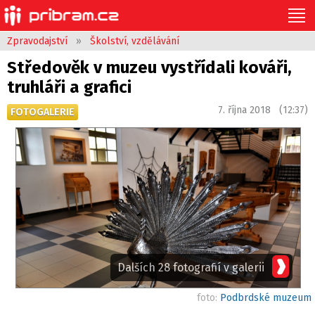
Zpravodajství
»
Školství, vzdělávání
Středověk v muzeu vystřídali kováři,
truhláři a grafici
7. října 2018 (12:37)
FOTOGALERIE
Dalších 28 fotografií v galerii
foto:
Podbrdské muzeum