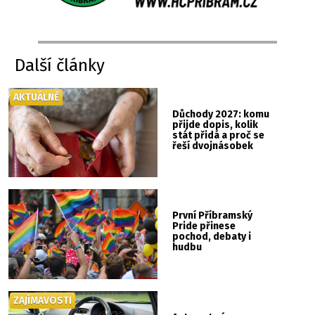
Další články
AKTUÁLNĚ
Důchody 2027: komu
přijde dopis, kolik
stát přidá a proč se
řeší dvojnásobek
První Příbramský
Pride přinese
pochod, debaty i
hudbu
ZAJÍMAVOSTI