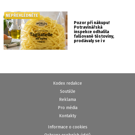
NEPŘEHLÉDNĚTE
Pozor při nákupu!
Potravinářská
inspekce odhalila
falšované těstoviny,
prodávaly se i v
Albertu
Kodex redakce
Soutěže
Reklama
Pro média
Kontakty
Informace o cookies