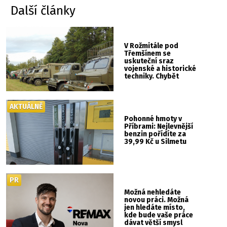
Další články
V Rožmitále pod
Třemšínem se
uskuteční sraz
vojenské a historické
techniky. Chybět
nebude kaskadérská
show ani hudba
AKTUÁLNĚ
Pohonné hmoty v
Příbrami: Nejlevnější
benzin pořídíte za
39,99 Kč u Silmetu
PR
Možná nehledáte
novou práci. Možná
jen hledáte místo,
kde bude vaše práce
dávat větší smysl