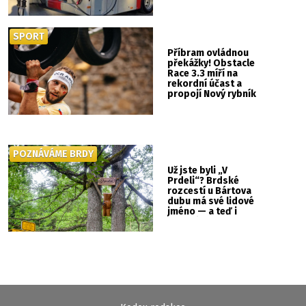
SPORT
Příbram ovládnou
překážky! Obstacle
Race 3.3 míří na
rekordní účast a
propojí Nový rybník
se Svatou Horou
POZNÁVÁME BRDY
Už jste byli „V
Prdeli“? Brdské
rozcestí u Bártova
dubu má své lidové
jméno — a teď i
vlastní cedulku