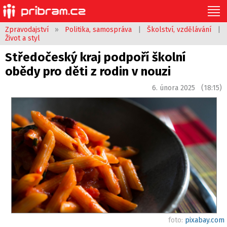
Zpravodajství
»
Politika, samospráva
|
Školství, vzdělávání
|
Život a styl
Středočeský kraj podpoří školní
obědy pro děti z rodin v nouzi
6. února 2025 (18:15)
foto:
pixabay.com