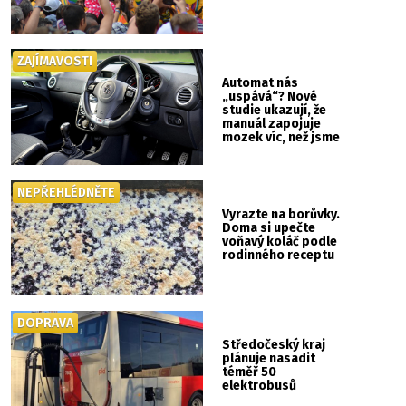
ZAJÍMAVOSTI
Automat nás
„uspává“? Nové
studie ukazují, že
manuál zapojuje
mozek víc, než jsme
si mysleli
NEPŘEHLÉDNĚTE
Vyrazte na borůvky.
Doma si upečte
voňavý koláč podle
rodinného receptu
DOPRAVA
Středočeský kraj
plánuje nasadit
téměř 50
elektrobusů