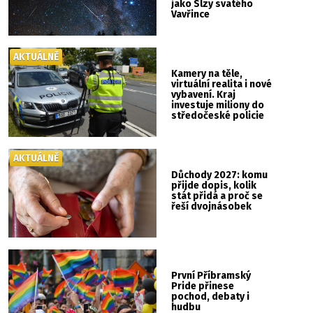
jako Slzy svatého
Vavřince
AKTUÁLNĚ
Kamery na těle,
virtuální realita i nové
vybavení. Kraj
investuje miliony do
středočeské policie
AKTUÁLNĚ
Důchody 2027: komu
přijde dopis, kolik
stát přidá a proč se
řeší dvojnásobek
První Příbramský
Pride přinese
pochod, debaty i
hudbu