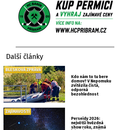
Další články
BLESKOVÁ ZPRÁVA
Kdo nám to tu bere
domov? V Nepomuku
zvítězila čistá,
odporná
bezohlednost
ZAJÍMAVOSTI
Perseidy 2026:
největší hvězdná
show roku, známá