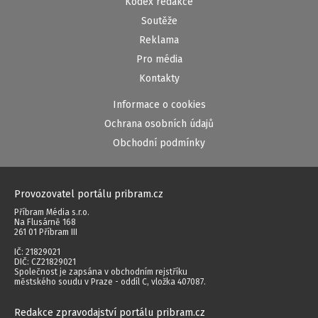
Kodex redakce
Soutěže
Reklama
Pro média
Kontakty
Informace o cookies
Ochrana osobních údajů
Obchodní podmínky
Provozovatel portálu pribram.cz
Příbram Média s.r.o.
Na Flusárně 168
261 01 Příbram III
IČ: 21829021
DIČ: CZ21829021
Společnost je zapsána v obchodním rejstříku
městského soudu v Praze - oddíl C, vložka 407087.
Redakce zpravodajství portálu pribram.cz