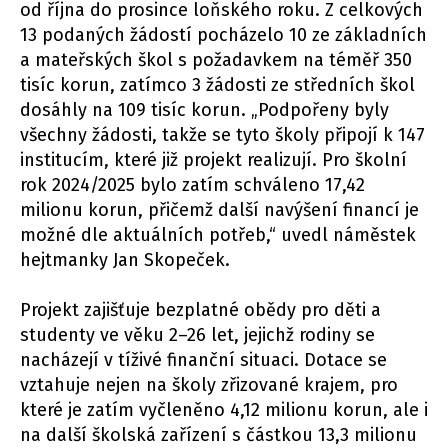
od října do prosince loňského roku. Z celkových
13 podaných žádostí pocházelo 10 ze základních
a mateřských škol s požadavkem na téměř 350
tisíc korun, zatímco 3 žádosti ze středních škol
dosáhly na 109 tisíc korun. „Podpořeny byly
všechny žádosti, takže se tyto školy připojí k 147
institucím, které již projekt realizují. Pro školní
rok 2024/2025 bylo zatím schváleno 17,42
milionu korun, přičemž další navýšení financí je
možné dle aktuálních potřeb,“ uvedl náměstek
hejtmanky Jan Skopeček.
Projekt zajišťuje bezplatné obědy pro děti a
studenty ve věku 2–26 let, jejichž rodiny se
nacházejí v tíživé finanční situaci. Dotace se
vztahuje nejen na školy zřizované krajem, pro
které je zatím vyčleněno 4,12 milionu korun, ale i
na další školská zařízení s částkou 13,3 milionu