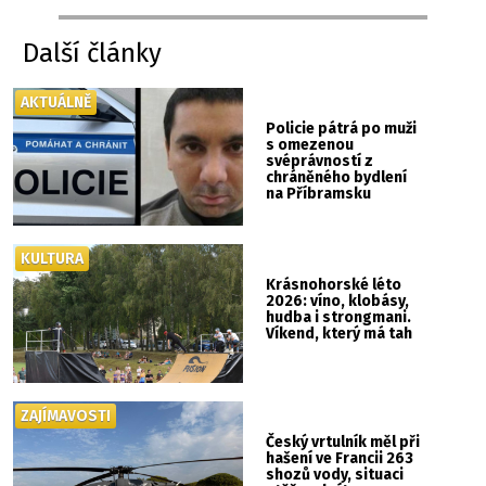
Další články
AKTUÁLNĚ
Policie pátrá po muži
s omezenou
svéprávností z
chráněného bydlení
na Příbramsku
KULTURA
Krásnohorské léto
2026: víno, klobásy,
hudba i strongmani.
Víkend, který má tah
ZAJÍMAVOSTI
Český vrtulník měl při
hašení ve Francii 263
shozů vody, situaci