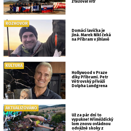
ztěžoval vítr
ROZHOVOR
Domácí lavička je
jiná. Marek Nikl čeká
na Příbram v Jihlavě
KULTURA
Hollywood v Praze
díky Příbrami. Petr
Větrovský přiváží
Dolpha Lundgrena
AKTUALIZOVÁNO
Už za pár dní to
vypukne! Hřiměždický
lom znovu ovládnou
odvážné skoky z