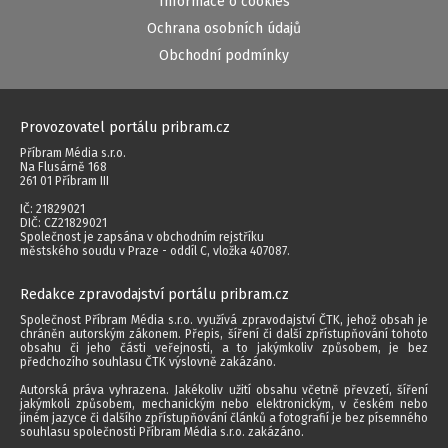
Informace o cookies
Ochrana osobních údajů
Obchodní podmínky
Provozovatel portálu pribram.cz
Příbram Média s.r.o.
Na Flusárně 168
261 01 Příbram III
IČ: 21829021
DIČ: CZ21829021
Společnost je zapsána v obchodním rejstříku
městského soudu v Praze - oddíl C, vložka 407087.
Redakce zpravodajství portálu pribram.cz
Společnost Příbram Média s.r.o. využívá zpravodajství ČTK, jehož obsah je
chráněn autorským zákonem. Přepis, šíření či další zpřístupňování tohoto
obsahu či jeho části veřejnosti, a to jakýmkoliv způsobem, je bez
předchozího souhlasu ČTK výslovně zakázáno.
Autorská práva vyhrazena. Jakékoliv užití obsahu včetně převzetí, šíření
jakýmkoli způsobem, mechanickým nebo elektronickým, v českém nebo
jiném jazyce či dalšího zpřístupňování článků a fotografií je bez písemného
souhlasu společnosti Příbram Média s.r.o. zakázáno.