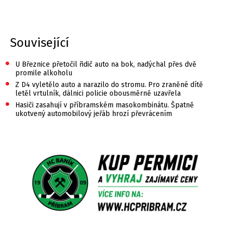
Související
•
U Březnice přetočil řidič auto na bok, nadýchal přes dvě
promile alkoholu
•
Z D4 vyletělo auto a narazilo do stromu. Pro zraněné dítě
letěl vrtulník, dálnici policie obousměrně uzavřela
•
Hasiči zasahují v příbramském masokombinátu. Špatně
ukotvený automobilový jeřáb hrozí převrácením