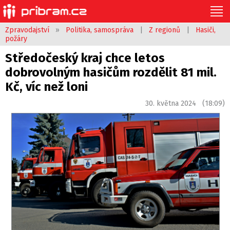
Zpravodajství
»
Politika, samospráva
|
Z regionů
|
Hasiči,
požáry
Středočeský kraj chce letos
dobrovolným hasičům rozdělit 81 mil.
Kč, víc než loni
30. května 2024 (18:09)