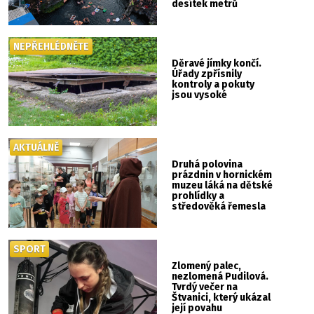
desítek metrů
NEPŘEHLÉDNĚTE
Děravé jímky končí.
Úřady zpřísnily
kontroly a pokuty
jsou vysoké
AKTUÁLNĚ
Druhá polovina
prázdnin v hornickém
muzeu láká na dětské
prohlídky a
středověká řemesla
SPORT
Zlomený palec,
nezlomená Pudilová.
Tvrdý večer na
Štvanici, který ukázal
její povahu