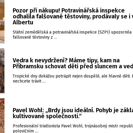
Pozor při nákupu! Potravinářská inspekce
odhalila falšované těstoviny, prodávaly se i 
Albertu
Státní zemědělská a potravinářská inspekce (SZPI) upozornila
falšované těstoviny z …
Vedra k nevydržení? Máme tipy, kam na
Příbramsku schovat děti před sluncem a ve
Tropické dny dokážou potrápit nejen dospělé, ale hlavně děti.
nechcete trávit …
Pavel Wohl: „Brdy jsou ideální. Pohyb je zákl
kultivované společnosti.“
Profesionální triatlonista Pavel Wohl, trojnásobný mistr republ
polovičním …