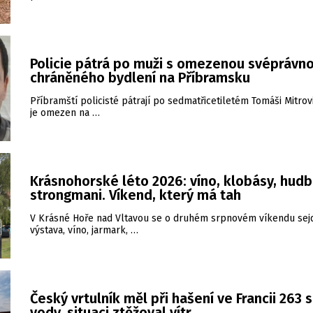
Policie pátrá po muži s omezenou svéprávno
chráněného bydlení na Příbramsku
Příbramští policisté pátrají po sedmatřicetiletém Tomáši Mitrovi
je omezen na …
Krásnohorské léto 2026: víno, klobásy, hudb
strongmani. Víkend, který má tah
V Krásné Hoře nad Vltavou se o druhém srpnovém víkendu sej
výstava, víno, jarmark, …
Český vrtulník měl při hašení ve Francii 263 
vody, situaci ztěžoval vítr