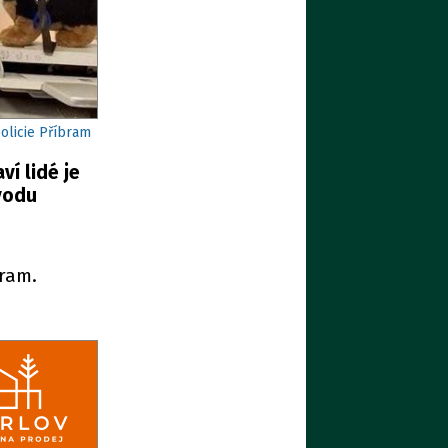
policie Příbram
í lidé je
ovodu
bram.