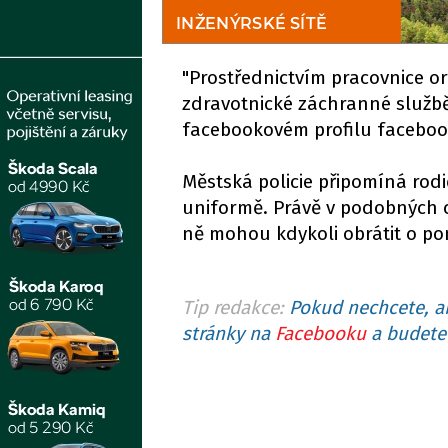
"Prostřednictvím pracovnice o
zdravotnické záchranné službě
facebookovém profilu facebo
Městská policie připomíná rodič
uniformě. Právě v podobných ch
ně mohou kdykoli obrátit o p
Tip redakce:
Pokud nechcete, ab
stránky na
Facebooku
a budete 