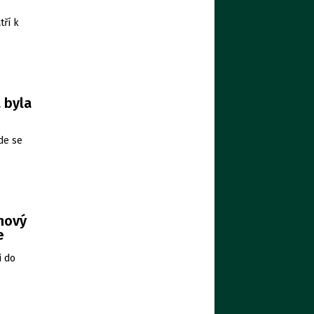
tří k
 byla
de se
 nový
e
i do