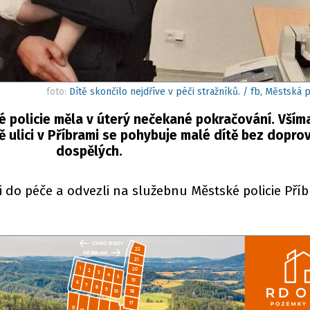
foto:
Dítě skončilo nejdříve v péči stražníků. / fb, Městská 
 policie měla v úterý nečekané pokračování. Všímav
vě ulici v Příbrami se pohybuje malé dítě bez dopr
dospělých.
li do péče a odvezli na služebnu Městské policie Pří