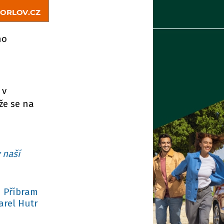
no
 v
že se na
 naší
 Příbram
arel Hutr