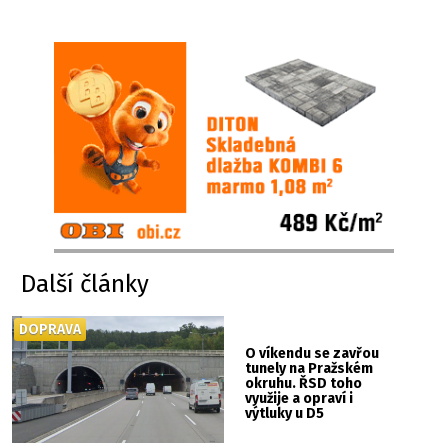
Další články
DOPRAVA
O víkendu se zavřou
tunely na Pražském
okruhu. ŘSD toho
využije a opraví i
výtluky u D5