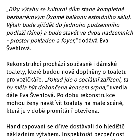
„Díky výtahu se kulturní dům stane kompletně
bezbariérovým (kromě balkonu estrádního sálu).
Výtah bude sjíždět do jednoho podzemního
podlaží (kino) a bude stavět ve dvou nadzemních
- prostor pokladen a foyer,“
dodává Eva
Švehlová.
Rekonstrukcí prochází současně i dámské
toalety, které budou nově doplněny o toaletu
pro vozíčkáře.
„Pokud jde o sociální zařízení, ta
by měla být dokončena koncem srpna,“
uvedla
dále Eva Švehlová. Po dobu rekonstrukce
mohou ženy navštívit toalety na malé scéně,
která je v době promítání otevřena.
Handicapovaní se dříve dostávali do hlediště
nákladním výtahem. Inspektorát bezpečnosti