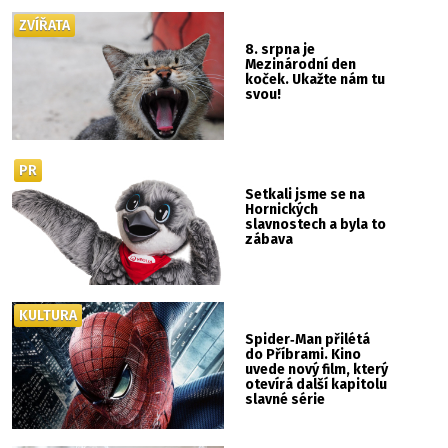
ZVÍŘATA
8. srpna je
Mezinárodní den
koček. Ukažte nám tu
svou!
PR
Setkali jsme se na
Hornických
slavnostech a byla to
zábava
KULTURA
Spider‑Man přilétá
do Příbrami. Kino
uvede nový film, který
otevírá další kapitolu
slavné série