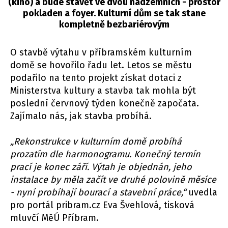
(kino) a bude stavět ve dvou nadzemních - prostor
pokladen a foyer. Kulturní dům se tak stane
kompletně bezbariérovým
O stavbě výtahu v příbramském kulturním
domě se hovořilo řadu let. Letos se městu
podařilo na tento projekt získat dotaci z
Ministerstva kultury a stavba tak mohla být
poslední červnový týden konečně započata.
Zajímalo nás, jak stavba probíhá.
„Rekonstrukce v kulturním domě probíhá
prozatím dle harmonogramu. Konečný termín
prací je konec září. Výtah je objednán, jeho
instalace by měla začít ve druhé polovině měsíce
- nyní probíhají bourací a stavební práce,“
uvedla
pro portál pribram.cz Eva Švehlová, tisková
mluvčí MěÚ Příbram.