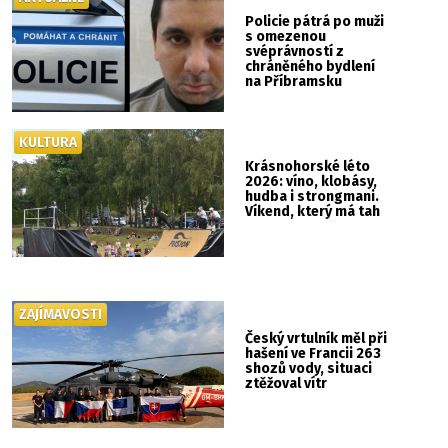
Policie pátrá po muži
s omezenou
svéprávností z
chráněného bydlení
na Příbramsku
KULTURA
Krásnohorské léto
2026: víno, klobásy,
hudba i strongmani.
Víkend, který má tah
ZAJÍMAVOSTI
Český vrtulník měl při
hašení ve Francii 263
shozů vody, situaci
ztěžoval vítr