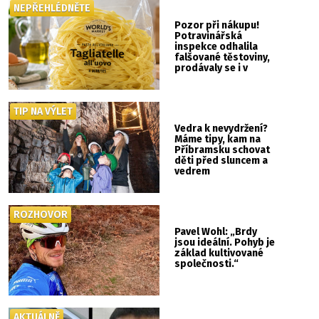
NEPŘEHLÉDNĚTE
Pozor při nákupu!
Potravinářská
inspekce odhalila
falšované těstoviny,
prodávaly se i v
Albertu
TIP NA VÝLET
Vedra k nevydržení?
Máme tipy, kam na
Příbramsku schovat
děti před sluncem a
vedrem
ROZHOVOR
Pavel Wohl: „Brdy
jsou ideální. Pohyb je
základ kultivované
společnosti.“
AKTUÁLNĚ