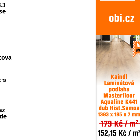
.3
 se
rtova
k ta
az
ude