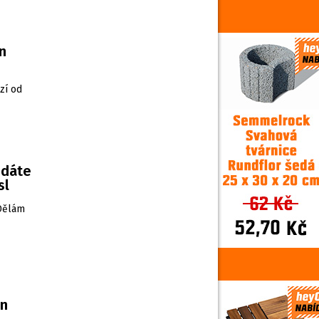
n
zí od
edáte
sl
„Dělám
en