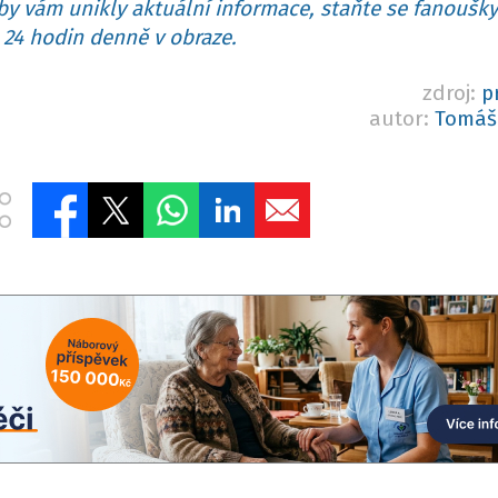
y vám unikly aktuální informace, staňte se fanoušky
24 hodin denně v obraze.
zdroj:
p
autor:
Tomáš