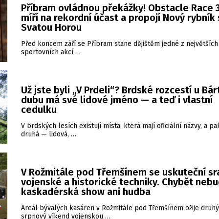
Příbram ovládnou překážky! Obstacle Race 3
míří na rekordní účast a propojí Nový rybník
Svatou Horou
Před koncem září se Příbram stane dějištěm jedné z největších
sportovních akcí …
Už jste byli „V Prdeli“? Brdské rozcestí u Bá
dubu má své lidové jméno — a teď i vlastní
cedulku
V brdských lesích existují místa, která mají oficiální názvy, a pa
druhá — lidová, …
V Rožmitále pod Třemšínem se uskuteční sr
vojenské a historické techniky. Chybět neb
kaskadérská show ani hudba
Areál bývalých kasáren v Rožmitále pod Třemšínem ožije druhý
srpnový víkend vojenskou …