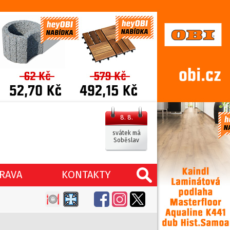
8. 8.
svátek má
Soběslav
RAVA
KONTAKTY