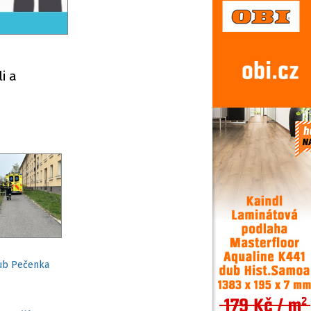
i a
kub Pečenka