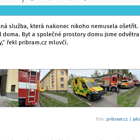
ná služba, která nakonec nikoho nemusela ošetřit.
 byl doma. Byt a společné prostory domu jsme odvětral
y,“ řekl pribram.cz mluvčí.
foto:
pribram.cz / Ja