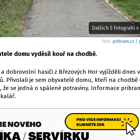
Dalších 5 fotografií v 
foto:
pribram.cz /
tele domu vyděsil kouř na chodbě.
 a dobrovolní hasiči z Březových Hor vyjížděli dnes v
ů. Přivolali je sem obyvatelé domu, kteří na chodbě c
 že se jedná o spálené potraviny. Informace pribra
kalář.