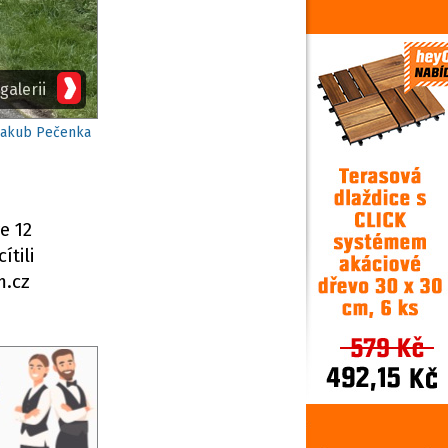
galerii
 Jakub Pečenka
e 12
ítili
m.cz