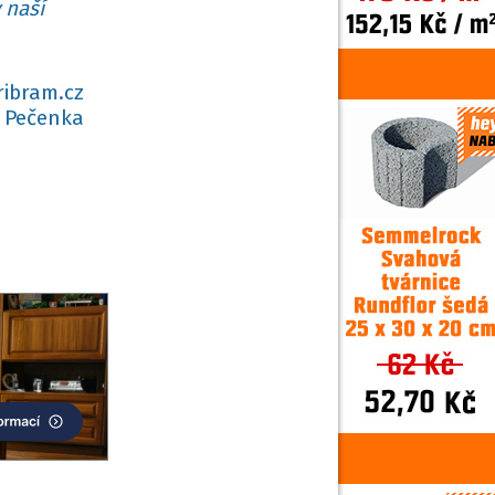
 naší
ribram.cz
 Pečenka