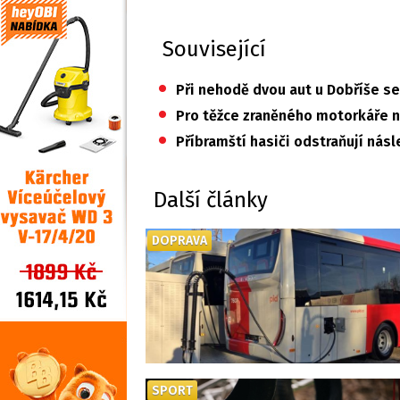
Související
•
Při nehodě dvou aut u Dobříše se 
•
Pro těžce zraněného motorkáře na
•
Příbramští hasiči odstraňují nás
Další články
DOPRAVA
SPORT