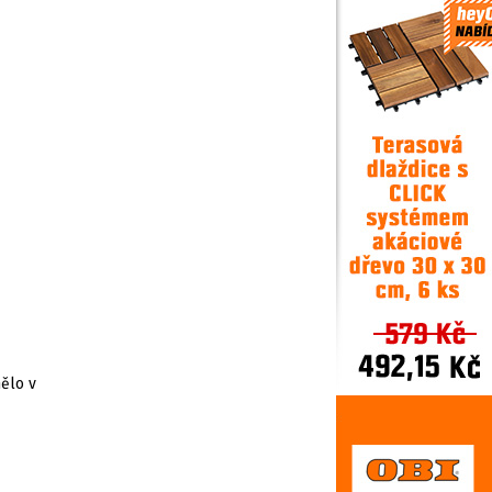
ělo v