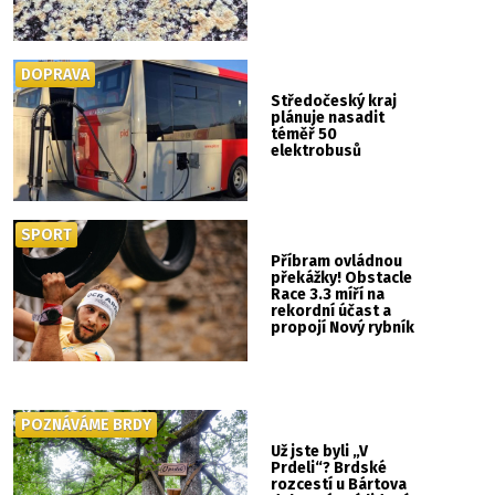
DOPRAVA
Středočeský kraj
plánuje nasadit
téměř 50
elektrobusů
SPORT
Příbram ovládnou
překážky! Obstacle
Race 3.3 míří na
rekordní účast a
propojí Nový rybník
se Svatou Horou
POZNÁVÁME BRDY
Už jste byli „V
Prdeli“? Brdské
rozcestí u Bártova