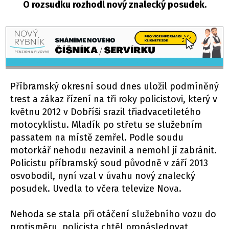
O rozsudku rozhodl nový znalecký posudek.
Příbramský okresní soud dnes uložil podmíněný
trest a zákaz řízení na tři roky policistovi, který v
květnu 2012 v Dobříši srazil třiadvacetiletého
motocyklistu. Mladík po střetu se služebním
passatem na místě zemřel. Podle soudu
motorkář nehodu nezavinil a nemohl jí zabránit.
Policistu příbramský soud původně v září 2013
osvobodil, nyní vzal v úvahu nový znalecký
posudek. Uvedla to včera televize Nova.
Nehoda se stala při otáčení služebního vozu do
protisměru, policista chtěl pronásledovat