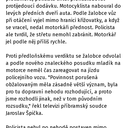
protijedoucí dodávku. Motocyklista naboural do
levých předních dveří auta. Podle žalobce vůz
při otáčení vyjel mimo hranici křižovatky, a když
se vracel, nedal motorkáři přednost. Policista
ale tvrdil, že střetu nemohl zabránit. Motorkář
jel podle něj příliš rychle.
Proti předloňskému verdiktu se žalobce odvolal
a podle nového znaleckého posudku mladík na
motorce neměl čas zareagovat na jízdu
policejního vozu. "Povinnost porušená
obžalovaným měla zásadně větší význam, byla
pro tu dopravní nehodu rozhodující, a proto
jsme rozhodli jinak, než v tom původním
rozsudku," řekl televizi příbramský soudce
Jaroslav Špička.
Policista nebyl po nehodě postaven mimo