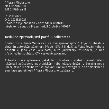
Příbram Média s.r.o.
Na Flusárně 168
261 01 Příbram III
IČ: 21829021
DIČ: CZ21829021
Společnost je zapsána v obchodním rejstříku
městského soudu v Praze - oddíl C, vložka 407087.
Redakce zpravodajství portálu pribram.cz
Společnost Příbram Média s.r.o. využívá zpravodajství ČTK, jehož obsah je
chráněn autorským zákonem. Přepis, šíření či další zpřístupňování tohoto
obsahu či jeho části veřejnosti, a to jakýmkoliv způsobem, je bez
předchozího souhlasu ČTK výslovně zakázáno.
Autorská práva vyhrazena. Jakékoliv užití obsahu včetně převzetí, šíření
jakýmkoli způsobem, mechanickým nebo elektronickým, v českém nebo
jiném jazyce či dalšího zpřístupňování článků a fotografií je bez písemného
souhlasu společnosti Příbram Média s.r.o. zakázáno.
2014 - 2026 © Příbram Média s.r.o.
Všechna práva vyhrazena.
webdesign | websystem | KAO.cz