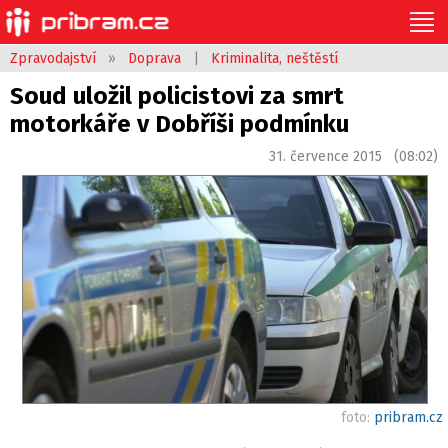
Zpravodajství
»
Doprava
|
Kriminalita, neštěstí
Soud uložil policistovi za smrt
motorkáře v Dobříši podmínku
31. července 2015 (08:02)
foto:
pribram.cz