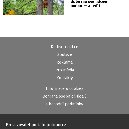
dubu má své lidové
jméno — a teď i
vlastní cedulku
Kodex redakce
Soutěže
Reklama
Pro média
Kontakty
Informace o cookies
Ochrana osobních údajů
Obchodní podmínky
Provozovatel portálu pribram.cz