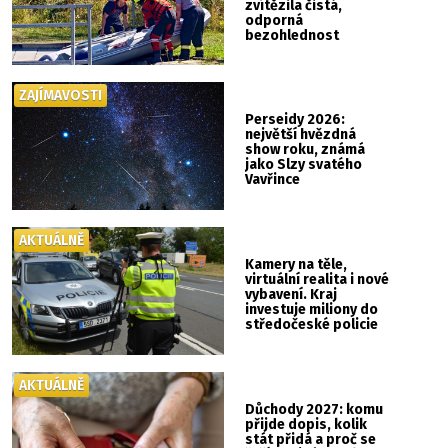
zvítězila čistá,
odporná
bezohlednost
ZAJÍMAVOSTI
Perseidy 2026:
největší hvězdná
show roku, známá
jako Slzy svatého
Vavřince
AKTUÁLNĚ
Kamery na těle,
virtuální realita i nové
vybavení. Kraj
investuje miliony do
středočeské policie
AKTUÁLNĚ
Důchody 2027: komu
přijde dopis, kolik
stát přidá a proč se