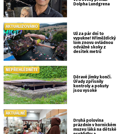
Dolpha Lundgrena
AKTUALIZOVÁNO
Už za pár dní to
vypukne! Hřiměždický
lom znovu ovládnou
odvážné skoky z
desítek metrů
NEPŘEHLÉDNĚTE
Děravé jímky končí.
Úřady zpřísnily
kontroly a pokuty
jsou vysoké
AKTUÁLNĚ
Druhá polovina
prázdnin v hornickém
muzeu láká na dětské
prohlídky a