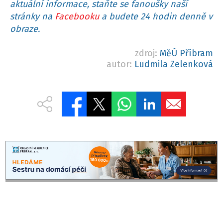
aktuální informace, staňte se fanoušky naší
stránky na
Facebooku
a budete 24 hodin denně v
obraze.
zdroj:
MěÚ Příbram
autor:
Ludmila Zelenková