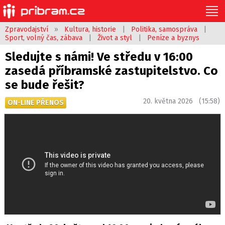
Zpravodajství
»
Kultura, historie
|
Politika, samospráva
|
Sport, volný čas, zábava
|
Život a styl
|
Peníze a byznys
Sledujte s námi! Ve středu v 16:00
zasedá příbramské zastupitelstvo. Co
se bude řešit?
20. května 2026 (15:58)
ON-LINE PŘENOS