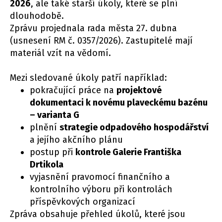
2026
, ale také starší úkoly, které se plní
dlouhodobě.
Zprávu projednala rada města 27. dubna
(usnesení RM č. 0357/2026). Zastupitelé mají
materiál vzít na vědomí.
Mezi sledované úkoly patří například:
pokračující práce na
projektové
dokumentaci k novému plaveckému bazénu
– varianta G
plnění
strategie odpadového hospodářství
a jejího akčního plánu
postup při
kontrole Galerie Františka
Drtikola
vyjasnění pravomocí finančního a
kontrolního výboru při kontrolách
příspěvkových organizací
Zpráva obsahuje přehled úkolů, které jsou