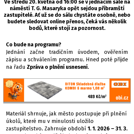
Ve středu 20. května od 16:00 se v jednacím sále na
náměstí T. G. Masaryka opět sejdou příbramští
zastupitelé. Ať už se do sálu chystáte osobně, nebo
budete sledovat online přenos, čeká vás několik
bodů, které stojí za pozornost.
Co bude na programu?
Jednání začne tradičním úvodem, ověřením
zápisu a schválením programu. Hned poté přijde
na řadu
Zpráva o plnění usnesení
.
Materiál shrnuje, jak město postupuje při plnění
úkolů, které mu v minulosti uložilo
zastupitelstvo. Zahrnuje období
1. 1. 2026 – 31. 3.