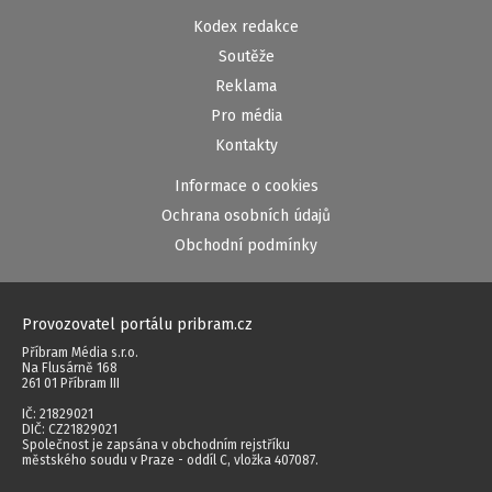
Kodex redakce
Soutěže
Reklama
Pro média
Kontakty
Informace o cookies
Ochrana osobních údajů
Obchodní podmínky
Provozovatel portálu pribram.cz
Příbram Média s.r.o.
Na Flusárně 168
261 01 Příbram III
IČ: 21829021
DIČ: CZ21829021
Společnost je zapsána v obchodním rejstříku
městského soudu v Praze - oddíl C, vložka 407087.