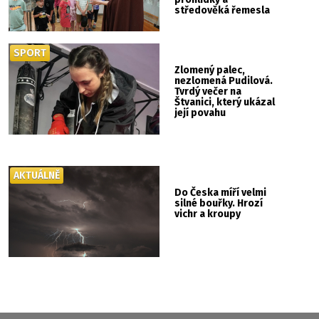
středověká řemesla
SPORT
Zlomený palec,
nezlomená Pudilová.
Tvrdý večer na
Štvanici, který ukázal
její povahu
AKTUÁLNĚ
Do Česka míří velmi
silné bouřky. Hrozí
vichr a kroupy