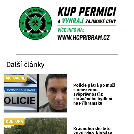
Další články
AKTUÁLNĚ
Policie pátrá po muži
s omezenou
svéprávností z
chráněného bydlení
na Příbramsku
KULTURA
Krásnohorské léto
2026: víno, klobásy,