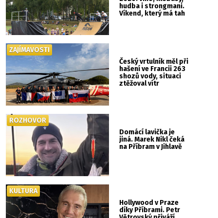
hudba i strongmani.
Víkend, který má tah
ZAJÍMAVOSTI
Český vrtulník měl při
hašení ve Francii 263
shozů vody, situaci
ztěžoval vítr
ROZHOVOR
Domácí lavička je
jiná. Marek Nikl čeká
na Příbram v Jihlavě
KULTURA
Hollywood v Praze
díky Příbrami. Petr
Větrovský přiváží