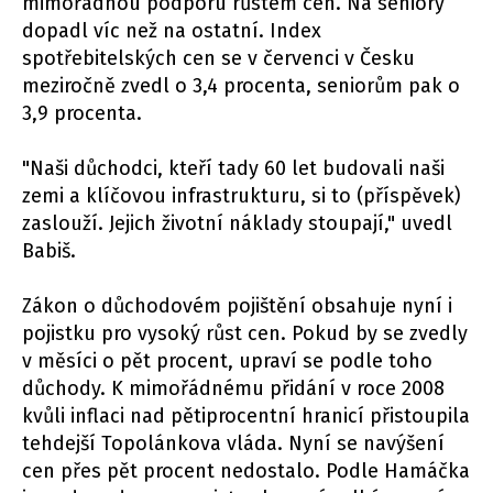
mimořádnou podporu růstem cen. Na seniory
dopadl víc než na ostatní. Index
spotřebitelských cen se v červenci v Česku
meziročně zvedl o 3,4 procenta, seniorům pak o
3,9 procenta.
"Naši důchodci, kteří tady 60 let budovali naši
zemi a klíčovou infrastrukturu, si to (příspěvek)
zaslouží. Jejich životní náklady stoupají," uvedl
Babiš.
Zákon o důchodovém pojištění obsahuje nyní i
pojistku pro vysoký růst cen. Pokud by se zvedly
v měsíci o pět procent, upraví se podle toho
důchody. K mimořádnému přidání v roce 2008
kvůli inflaci nad pětiprocentní hranicí přistoupila
tehdejší Topolánkova vláda. Nyní se navýšení
cen přes pět procent nedostalo. Podle Hamáčka