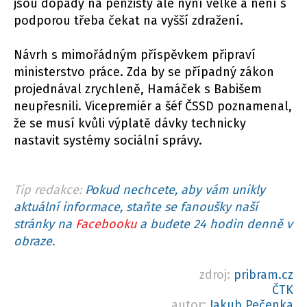
jsou dopady na penzisty ale nyní velké a není s
podporou třeba čekat na vyšší zdražení.
Návrh s mimořádným příspěvkem připraví
ministerstvo práce. Zda by se případný zákon
projednával zrychleně, Hamáček s Babišem
neupřesnili. Vicepremiér a šéf ČSSD poznamenal,
že se musí kvůli výplatě dávky technicky
nastavit systémy sociální správy.
Tip redakce:
Pokud nechcete, aby vám unikly
aktuální informace, staňte se fanoušky naší
stránky na
Facebooku
a budete 24 hodin denně v
obraze.
zdroj:
pribram.cz
ČTK
autor:
Jakub Pečenka