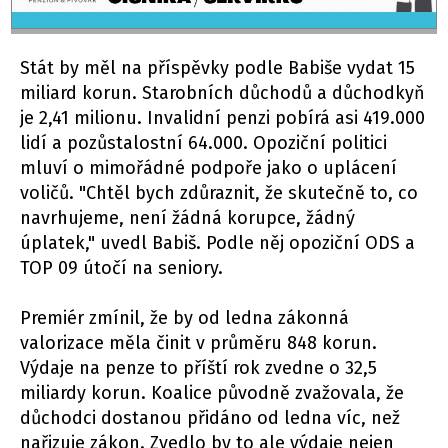
Stát by měl na příspěvky podle Babiše vydat 15
miliard korun. Starobních důchodů a důchodkyň
je 2,41 milionu. Invalidní penzi pobírá asi 419.000
lidí a pozůstalostní 64.000. Opoziční politici
mluví o mimořádné podpoře jako o uplácení
voličů. "Chtěl bych zdůraznit, že skutečně to, co
navrhujeme, není žádná korupce, žádný
úplatek," uvedl Babiš. Podle něj opoziční ODS a
TOP 09 útočí na seniory.
Premiér zmínil, že by od ledna zákonná
valorizace měla činit v průměru 848 korun.
Výdaje na penze to příští rok zvedne o 32,5
miliardy korun. Koalice původně zvažovala, že
důchodci dostanou přidáno od ledna víc, než
nařizuje zákon. Zvedlo by to ale výdaje nejen