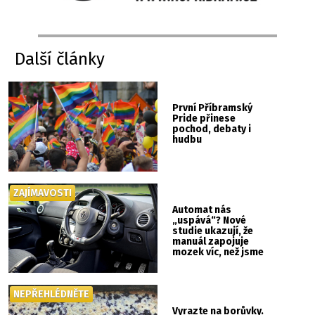
Další články
První Příbramský
Pride přinese
pochod, debaty i
hudbu
ZAJÍMAVOSTI
Automat nás
„uspává“? Nové
studie ukazují, že
manuál zapojuje
mozek víc, než jsme
si mysleli
NEPŘEHLÉDNĚTE
Vyrazte na borůvky.