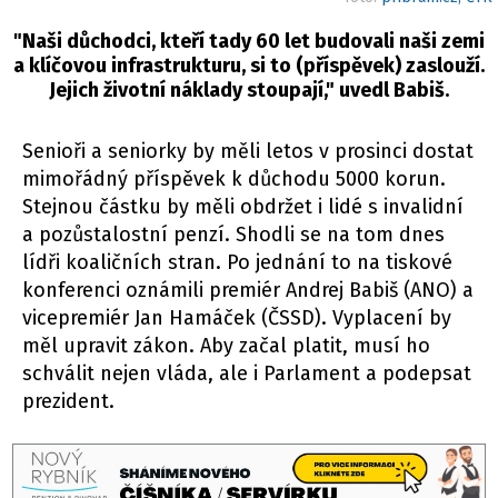
"Naši důchodci, kteří tady 60 let budovali naši zemi
a klíčovou infrastrukturu, si to (příspěvek) zaslouží.
Jejich životní náklady stoupají," uvedl Babiš.
Senioři a seniorky by měli letos v prosinci dostat
mimořádný příspěvek k důchodu 5000 korun.
Stejnou částku by měli obdržet i lidé s invalidní
a pozůstalostní penzí. Shodli se na tom dnes
lídři koaličních stran. Po jednání to na tiskové
konferenci oznámili premiér Andrej Babiš (ANO) a
vicepremiér Jan Hamáček (ČSSD). Vyplacení by
měl upravit zákon. Aby začal platit, musí ho
schválit nejen vláda, ale i Parlament a podepsat
prezident.