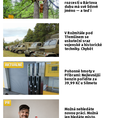
rozcestí u Bártova
dubu má své lidové
jméno — a teď i
vlastní cedulku
V Rožmitále pod
Třemšínem se
uskuteční sraz
vojenské a historické
techniky. Chybět
nebude kaskadérská
show ani hudba
AKTUÁLNĚ
Pohonné hmoty v
Příbrami: Nejlevnější
benzin pořídíte za
39,99 Kč u Silmetu
PR
Možná nehledáte
novou práci. Možná
jen hledáte místo,