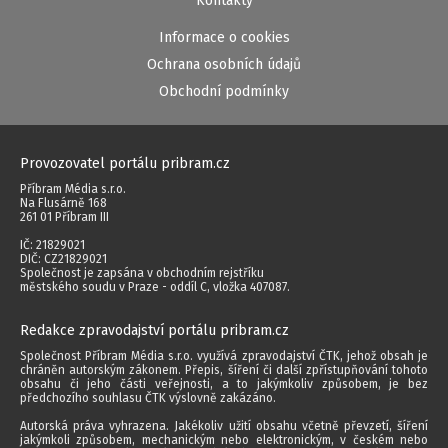
Kontakty
Informace o cookies
Ochrana osobních údajů
Obchodní podmínky
Provozovatel portálu pribram.cz
Příbram Média s.r.o.
Na Flusárně 168
261 01 Příbram III
IČ: 21829021
DIČ: CZ21829021
Společnost je zapsána v obchodním rejstříku
městského soudu v Praze - oddíl C, vložka 407087.
Redakce zpravodajství portálu pribram.cz
Společnost Příbram Média s.r.o. využívá zpravodajství ČTK, jehož obsah je
chráněn autorským zákonem. Přepis, šíření či další zpřístupňování tohoto
obsahu či jeho části veřejnosti, a to jakýmkoliv způsobem, je bez
předchozího souhlasu ČTK výslovně zakázáno.
Autorská práva vyhrazena. Jakékoliv užití obsahu včetně převzetí, šíření
jakýmkoli způsobem, mechanickým nebo elektronickým, v českém nebo