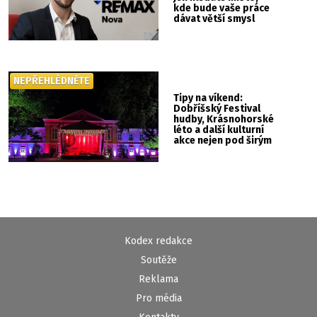
kde bude vaše práce
dávat větší smysl
NEPŘEHLÉDNĚTE
Tipy na víkend:
Dobříšský Festival
hudby, Krásnohorské
léto a další kulturní
akce nejen pod širým
nebem
Kodex redakce
Soutěže
Reklama
Pro média