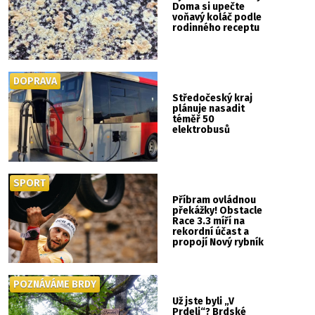
Doma si upečte
voňavý koláč podle
rodinného receptu
DOPRAVA
Středočeský kraj
plánuje nasadit
téměř 50
elektrobusů
SPORT
Příbram ovládnou
překážky! Obstacle
Race 3.3 míří na
rekordní účast a
propojí Nový rybník
se Svatou Horou
POZNÁVÁME BRDY
Už jste byli „V
Prdeli“? Brdské