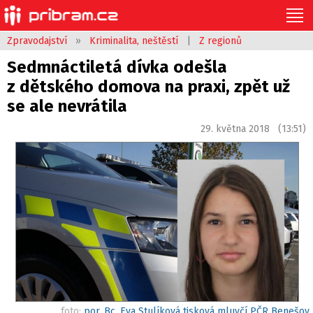
Zpravodajství
»
Kriminalita, neštěstí
|
Z regionů
Sedmnáctiletá dívka odešla
z dětského domova na praxi, zpět už
se ale nevrátila
29. května 2018 (13:51)
foto:
por. Bc. Eva Stulíková tisková mluvčí PČR Benešov