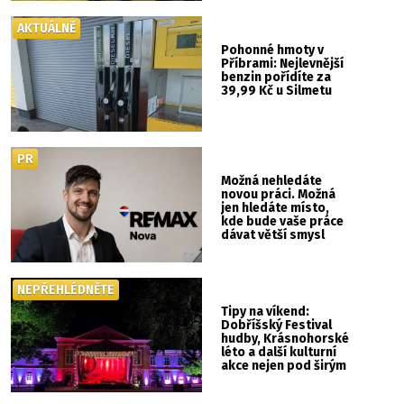
show ani hudba
AKTUÁLNĚ
Pohonné hmoty v
Příbrami: Nejlevnější
benzin pořídíte za
39,99 Kč u Silmetu
PR
Možná nehledáte
novou práci. Možná
jen hledáte místo,
kde bude vaše práce
dávat větší smysl
NEPŘEHLÉDNĚTE
Tipy na víkend:
Dobříšský Festival
hudby, Krásnohorské
léto a další kulturní
akce nejen pod širým
nebem