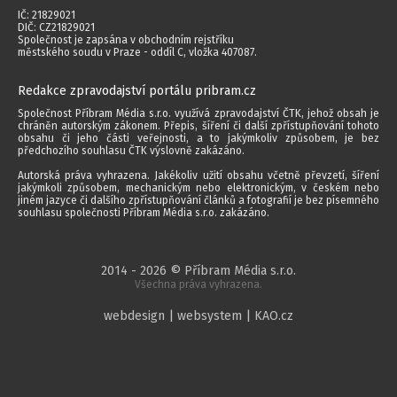
IČ: 21829021
DIČ: CZ21829021
Společnost je zapsána v obchodním rejstříku
městského soudu v Praze - oddíl C, vložka 407087.
Redakce zpravodajství portálu pribram.cz
Společnost Příbram Média s.r.o. využívá zpravodajství ČTK, jehož obsah je
chráněn autorským zákonem. Přepis, šíření či další zpřístupňování tohoto
obsahu či jeho části veřejnosti, a to jakýmkoliv způsobem, je bez
předchozího souhlasu ČTK výslovně zakázáno.
Autorská práva vyhrazena. Jakékoliv užití obsahu včetně převzetí, šíření
jakýmkoli způsobem, mechanickým nebo elektronickým, v českém nebo
jiném jazyce či dalšího zpřístupňování článků a fotografií je bez písemného
souhlasu společnosti Příbram Média s.r.o. zakázáno.
2014 - 2026 © Příbram Média s.r.o.
Všechna práva vyhrazena.
webdesign | websystem | KAO.cz