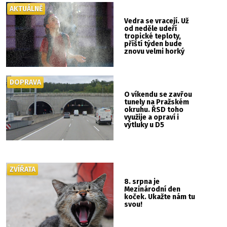
AKTUÁLNĚ
Vedra se vracejí. Už
od neděle udeří
tropické teploty,
příští týden bude
znovu velmi horký
DOPRAVA
O víkendu se zavřou
tunely na Pražském
okruhu. ŘSD toho
využije a opraví i
výtluky u D5
ZVÍŘATA
8. srpna je
Mezinárodní den
koček. Ukažte nám tu
svou!