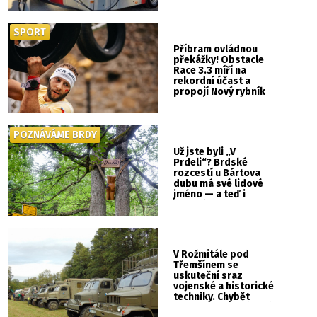
SPORT
Příbram ovládnou
překážky! Obstacle
Race 3.3 míří na
rekordní účast a
propojí Nový rybník
se Svatou Horou
POZNÁVÁME BRDY
Už jste byli „V
Prdeli“? Brdské
rozcestí u Bártova
dubu má své lidové
jméno — a teď i
vlastní cedulku
V Rožmitále pod
Třemšínem se
uskuteční sraz
vojenské a historické
techniky. Chybět
nebude kaskadérská