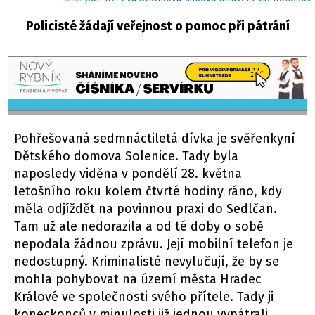
Policisté žádají veřejnost o pomoc při pátrání
Pohřešovaná sedmnáctiletá dívka je svěřenkyní
Dětského domova Solenice. Tady byla
naposledy viděna v pondělí 28. května
letošního roku kolem čtvrté hodiny ráno, kdy
měla odjíždět na povinnou praxi do Sedlčan.
Tam už ale nedorazila a od té doby o sobě
nepodala žádnou zprávu. Její mobilní telefon je
nedostupný. Kriminalisté nevylučují, že by se
mohla pohybovat na území města Hradec
Králové ve společnosti svého přítele. Tady ji
koneckonců v minulosti již jednou vypátrali.