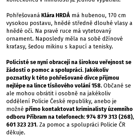
Pohřešovaná
Klára HRDÁ
má hubenou, 170 cm
vysokou postavu, hnědé středně dlouhé vlasy a
hnědé oči. Na pravé ruce má vytetovaný
ornament. Naposledy měla na sobě džínové
kraťasy, šedou mikinu s kapucí a tenisky.
Policisté se nyní obracejí na širokou veřejnost se
žádostí o pomoc a spolupráci. Jakékoliv
poznatky k této pohřešované dívce přijmou
nejlépe na lince tísňového volání 158.
Občané se
ale mohou obrátit i osobně na jakékoliv
oddělení Policie České republiky, anebo je
možné
přímo kontaktovat kriminalisty územního
odboru Příbram na telefonech: 974 879 313 (268),
601 323 231
. Za pomoc a spolupráci Policie ČR
děkuje.